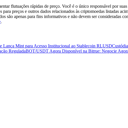
tar flutuações rápidas de preço. Você é o único responsável por suas 
s para preços e outros dados relacionados às criptomoedas listadas aci
ados são apenas para fins informativos e não devem ser consideradas c
e
.
e Lança Mint para Acesso Institucional ao Stablecoin RLUSD
Custódia
ação Regulada
BOT/USDT Agora Disponível na Bitrue: Negocie Agora