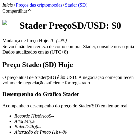
Início
>
Preços das criptomoedas
>
Stader
(SD)
Compartilhar
Stader
Preço
SD
/USD: $
0
Futuros
Mudança de Preço Hoje
:
0
（
--
%）
Se você não tem certeza de como comprar Stader, consulte nosso gui
Dados atualizados em às (UTC+8)
Preço Stader(SD) Hoje
O preço atual de Stader(SD) é $0 USD. A negociação começou recente
volume de negociação suficiente for registrado.
Futuros de USDT
Desempenho do Gráfico Stader
Futuros usando USDT como garantia
Acompanhe o desempenho do preço de Stader(SD) em tempo real.
Recorde Histórico
$
--
Alto
(24h)
$
--
Baixo
(24h)
$
--
Alteração de Preço
(1h)
--
%