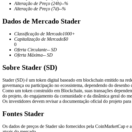
Alteração de Preço
(24h)
--
%
Alteração de Preço
(7d)
--
%
Dados de Mercado Stader
Futuros COIN-M
Classificação de Mercado
1000+
Futuros de criptomoeda
Capitalização de Mercado
$
0
0
Oferta Circulante
--
SD
Oferta Máxima
--
SD
TradFi
Sobre Stader (SD)
Derivativos de ações, câmbio, metais preciosos e commodities
Stader (SD) é um token digital baseado em blockchain emitido na rede 
governança ou participação no ecossistema, dependendo do desenho d
Como um token construído em Blockchain, suas transações dependem
do projeto, do engajamento da comunidade e da dinâmica geral do me
Os investidores devem revisar a documentação oficial do projeto para
Fontes Stader
Os dados de preços de Stader são fornecidos pela CoinMarketCap e ag
Futuros de USDC
atuais do mercado.