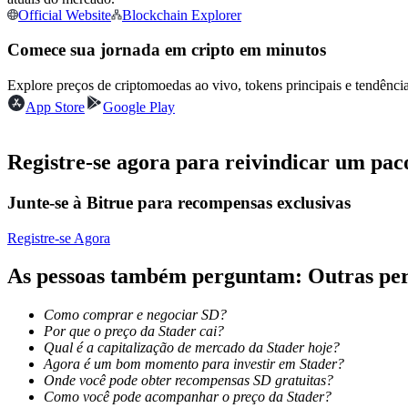
Official Website
Blockchain Explorer
Futuros usando USDC como garantia
Comece sua jornada em cripto em minutos
Explore preços de criptomoedas ao vivo, tokens principais e tendên
App Store
Google Play
Registre-se agora para reivindicar um pac
Junte-se à Bitrue para recompensas exclusivas
Copiar Trading
Junte-se aos principais traders
Registre-se Agora
As pessoas também perguntam: Outras per
Como comprar e negociar SD?
Por que o preço da Stader cai?
Qual é a capitalização de mercado da Stader hoje?
Agora é um bom momento para investir em Stader?
Onde você pode obter recompensas SD gratuitas?
Como você pode acompanhar o preço da Stader?