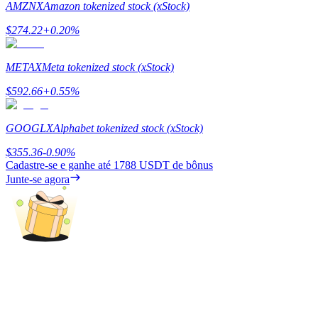
AMZNX
Amazon tokenized stock (xStock)
Ganhar
$
274.22
+
0.20
%
METAX
Meta tokenized stock (xStock)
$
592.66
+
0.55
%
GOOGLX
Alphabet tokenized stock (xStock)
$
355.36
-0.90
%
Cadastre-se e ganhe até
1788 USDT
de bônus
Porquinho poderoso
Junte-se agora
Ganhe recompensas competitivas diariamente