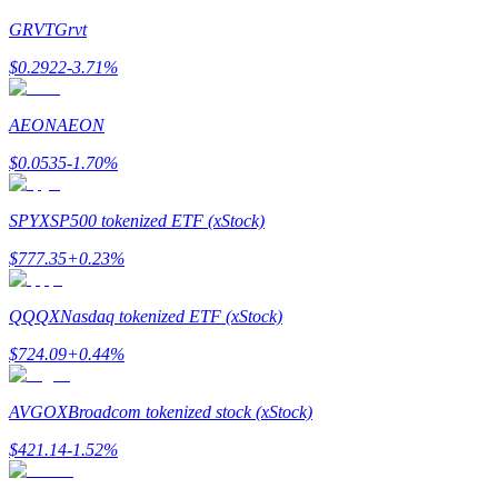
GRVT
Grvt
Guia
$
0.2922
-3.71
%
Guia para iniciantes em futuros
AEON
AEON
$
0.0535
-1.70
%
SPYX
SP500 tokenized ETF (xStock)
$
777.35
+
0.23
%
Estratégias de negociação
QQQX
Nasdaq tokenized ETF (xStock)
Aprenda como se manter lucrativo
$
724.09
+
0.44
%
AVGOX
Broadcom tokenized stock (xStock)
$
421.14
-1.52
%