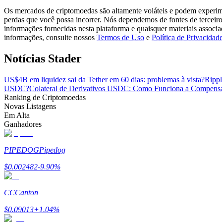
Torne-se um Trader de Cópias
Os mercados de criptomoedas são altamente voláteis e podem experimen
perdas que você possa incorrer. Nós dependemos de fontes de terceiro
Desfrute da partilha de lucros e comissões de copy trading
informações fornecidas nesta plataforma e quaisquer materiais associ
informações, consulte nossos
Termos de Uso
e
Política de Privacidad
Notícias Stader
US$4B em liquidez sai da Tether em 60 dias: problemas à vista?
Rippl
USDC?
Colateral de Derivativos USDC: Como Funciona a Compens
Ranking de Criptomoedas
Novas Listagens
Em Alta
Ganhadores
Informação
Análise de big data, incluindo informações comerciais, etc.
PIPEDOG
Pipedog
$
0.002482
-9.90
%
CC
Canton
$
0.09013
+
1.04
%