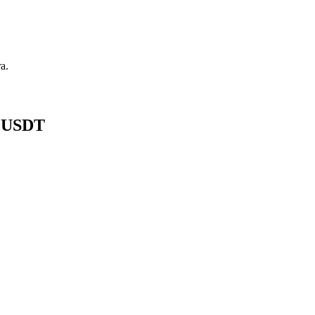
a.
8 USDT