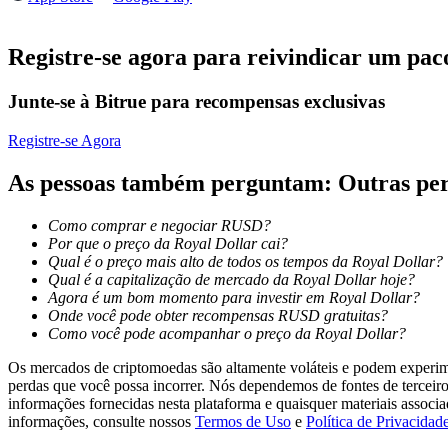
Futuros usando USDC como garantia
Registre-se agora para reivindicar um pac
Junte-se à Bitrue para recompensas exclusivas
Registre-se Agora
As pessoas também perguntam: Outras pe
Como comprar e negociar RUSD?
Copiar Trading
Por que o preço da Royal Dollar cai?
Junte-se aos principais traders
Qual é o preço mais alto de todos os tempos da Royal Dollar?
Qual é a capitalização de mercado da Royal Dollar hoje?
Agora é um bom momento para investir em Royal Dollar?
Onde você pode obter recompensas RUSD gratuitas?
Como você pode acompanhar o preço da Royal Dollar?
Os mercados de criptomoedas são altamente voláteis e podem experimen
perdas que você possa incorrer. Nós dependemos de fontes de terceiro
informações fornecidas nesta plataforma e quaisquer materiais associ
informações, consulte nossos
Termos de Uso
e
Política de Privacidad