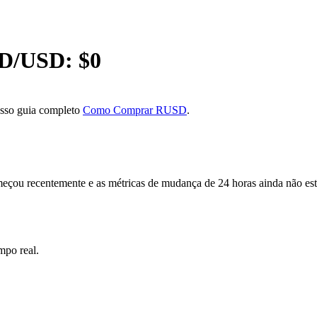
D
/USD: $
0
osso guia completo
Como Comprar RUSD
.
u recentemente e as métricas de mudança de 24 horas ainda não estão
po real.