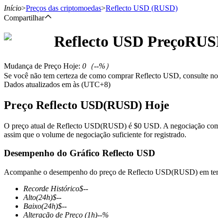
Início
>
Preços das criptomoedas
>
Reflecto USD
(RUSD)
Compartilhar
Reflecto USD
Preço
RUS
Futuros
Mudança de Preço Hoje
:
0
（
--
%）
Se você não tem certeza de como comprar Reflecto USD, consulte n
Dados atualizados em às (UTC+8)
Preço Reflecto USD(RUSD) Hoje
O preço atual de Reflecto USD(RUSD) é $0 USD. A negociação começo
assim que o volume de negociação suficiente for registrado.
Futuros de USDT
Desempenho do Gráfico Reflecto USD
Futuros usando USDT como garantia
Acompanhe o desempenho do preço de Reflecto USD(RUSD) em tem
Recorde Histórico
$
--
Alto
(24h)
$
--
Baixo
(24h)
$
--
Alteração de Preço
(1h)
--
%