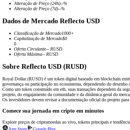
Alteração de Preço
(24h)
--
%
Alteração de Preço
(7d)
--
%
Dados de Mercado Reflecto USD
Futuros COIN-M
Classificação de Mercado
1000+
Futuros de criptomoeda
Capitalização de Mercado
$
0
0
Oferta Circulante
--
RUSD
Oferta Máxima
--
RUSD
TradFi
Sobre Reflecto USD (RUSD)
Derivativos de ações, câmbio, metais preciosos e commodities
Royal Dollar (RUSD) é um token digital baseado em blockchain emitido 
governança ou participação no ecossistema, dependendo do desenho d
Como um token construído em eth, suas transações dependem da seg
projeto, do engajamento da comunidade e da dinâmica geral do merca
Os investidores devem revisar a documentação oficial do projeto para
Comece sua jornada em cripto em minutos
Explore preços de criptomoedas ao vivo, tokens principais e tendên
Futuros de USDC
App Store
Google Play