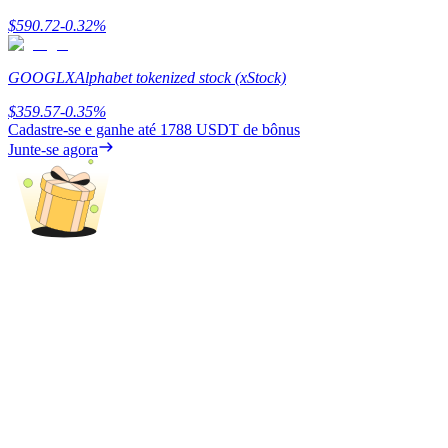
$
590.72
-0.32
%
Ganhar
GOOGLX
Alphabet tokenized stock (xStock)
$
359.57
-0.35
%
Cadastre-se e ganhe até
1788 USDT
de bônus
Junte-se agora
Porquinho poderoso
Ganhe recompensas competitivas diariamente