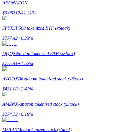
AEON
AEON
Guia
$
0.05312
-11.21
%
Guia para iniciantes em futuros
SPYX
SP500 tokenized ETF (xStock)
$
777.42
+
0.23
%
QQQX
Nasdaq tokenized ETF (xStock)
$
725.41
+
1.52
%
AVGOX
Broadcom tokenized stock (xStock)
Estratégias de negociação
$
431.88
+
2.41
%
Aprenda como se manter lucrativo
AMZNX
Amazon tokenized stock (xStock)
$
274.72
+
0.18
%
METAX
Meta tokenized stock (xStock)