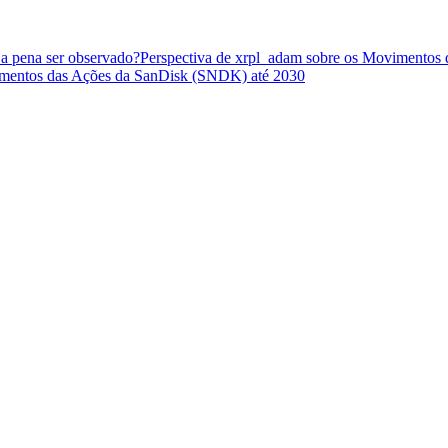
 a pena ser observado?
Perspectiva de xrpl_adam sobre os Movimentos
timentos das Ações da SanDisk (SNDK) até 2030