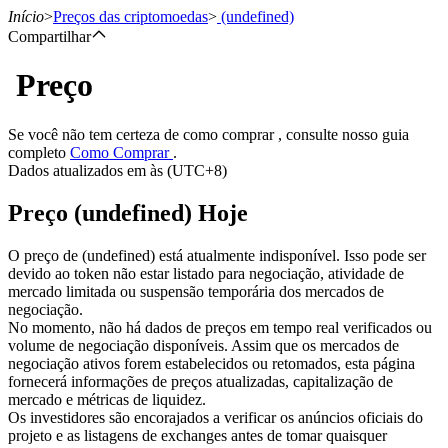
Início
>
Preços das criptomoedas
>
(undefined)
Compartilhar
Preço
Futuros
Se você não tem certeza de como comprar , consulte nosso guia
completo
Como Comprar
.
Dados atualizados em às (UTC+8)
Preço (undefined) Hoje
O preço de (undefined) está atualmente indisponível. Isso pode ser
devido ao token não estar listado para negociação, atividade de
mercado limitada ou suspensão temporária dos mercados de
Futuros de USDT
negociação.
No momento, não há dados de preços em tempo real verificados ou
Futuros usando USDT como garantia
volume de negociação disponíveis. Assim que os mercados de
negociação ativos forem estabelecidos ou retomados, esta página
fornecerá informações de preços atualizadas, capitalização de
mercado e métricas de liquidez.
Os investidores são encorajados a verificar os anúncios oficiais do
projeto e as listagens de exchanges antes de tomar quaisquer