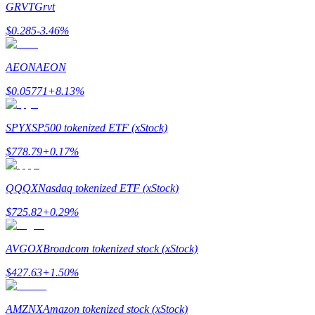
GRVT
Grvt
$
0.285
-3.46
%
Guia
Guia para iniciantes em futuros
AEON
AEON
$
0.05771
+
8.13
%
SPYX
SP500 tokenized ETF (xStock)
$
778.79
+
0.17
%
QQQX
Nasdaq tokenized ETF (xStock)
Estratégias de negociação
$
725.82
+
0.29
%
Aprenda como se manter lucrativo
AVGOX
Broadcom tokenized stock (xStock)
$
427.63
+
1.50
%
AMZNX
Amazon tokenized stock (xStock)