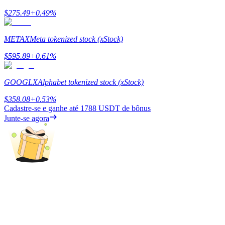
$
275.49
+
0.49
%
Ganhar
METAX
Meta tokenized stock (xStock)
$
595.89
+
0.61
%
GOOGLX
Alphabet tokenized stock (xStock)
$
358.08
+
0.53
%
Cadastre-se e ganhe até
1788 USDT
de bônus
Junte-se agora
Porquinho poderoso
Ganhe recompensas competitivas diariamente