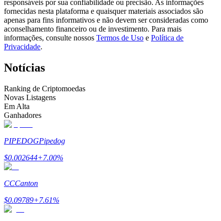
responsáveis por sua confiabilidade ou precisão. As informações
Torne-se um Trader de Cópias
fornecidas nesta plataforma e quaisquer materiais associados são
apenas para fins informativos e não devem ser consideradas como
Desfrute da partilha de lucros e comissões de copy trading
aconselhamento financeiro ou de investimento. Para mais
informações, consulte nossos
Termos de Uso
e
Política de
Privacidade
.
Notícias
Ranking de Criptomoedas
Novas Listagens
Em Alta
Ganhadores
Informação
PIPEDOG
Pipedog
Análise de big data, incluindo informações comerciais, etc.
$
0.002644
+
7.00
%
CC
Canton
$
0.09789
+
7.61
%