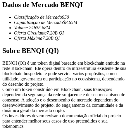
Dados de Mercado BENQI
Futuros usando USDC como garantia
Classificação de Mercado
950
Capitalização de Mercado
$
8.65M
Volume 24h
$
5.68M
Oferta Circulante
7.20B
QI
Oferta Máxima
7.20B
QI
Sobre BENQI (QI)
BENQI (QI) é um token digital baseado em blockchain emitido na
Copiar Trading
rede Blockchain. Ele opera dentro da infraestrutura existente de sua
blockchain hospedeira e pode servir a vários propósitos, como
Junte-se aos principais traders
utilidade, governança ou participação no ecossistema, dependendo
do desenho do projeto.
Como um token construído em Blockchain, suas transações
dependem da segurança da rede subjacente e de seu mecanismo de
consenso. A adoção e o desempenho de mercado dependem do
desenvolvimento do projeto, do engajamento da comunidade e da
dinâmica geral do mercado cripto.
Os investidores devem revisar a documentação oficial do projeto
para entender melhor seus casos de uso pretendidos e sua
tokenomics.