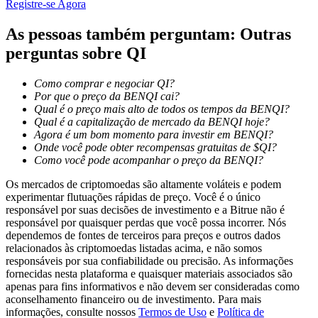
Registre-se Agora
As pessoas também perguntam: Outras
Bloqueios de BTR
perguntas sobre QI
Investimentos exclusivos para titulares de BTR
Como comprar e negociar QI?
Por que o preço da BENQI cai?
Qual é o preço mais alto de todos os tempos da BENQI?
Qual é a capitalização de mercado da BENQI hoje?
Agora é um bom momento para investir em BENQI?
Onde você pode obter recompensas gratuitas de $QI?
Como você pode acompanhar o preço da BENQI?
Os mercados de criptomoedas são altamente voláteis e podem
experimentar flutuações rápidas de preço. Você é o único
responsável por suas decisões de investimento e a Bitrue não é
Empréstimos
responsável por quaisquer perdas que você possa incorrer. Nós
dependemos de fontes de terceiros para preços e outros dados
Serviço de empréstimo apoiado por criptografia
relacionados às criptomoedas listadas acima, e não somos
responsáveis por sua confiabilidade ou precisão. As informações
fornecidas nesta plataforma e quaisquer materiais associados são
apenas para fins informativos e não devem ser consideradas como
aconselhamento financeiro ou de investimento. Para mais
informações, consulte nossos
Termos de Uso
e
Política de