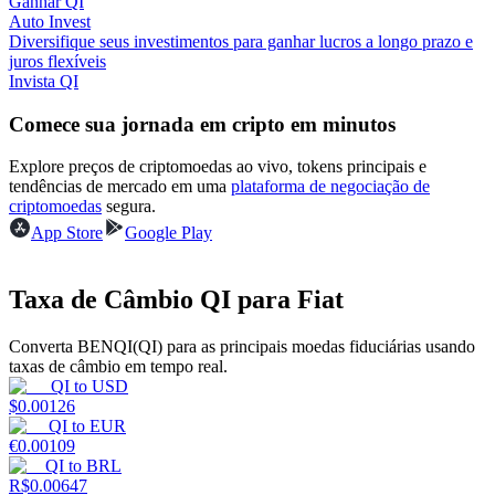
Ganhar QI
Auto Invest
Ganhar
Diversifique seus investimentos para ganhar lucros a longo prazo e
juros flexíveis
Invista QI
Comece sua jornada em cripto em minutos
Explore preços de criptomoedas ao vivo, tokens principais e
tendências de mercado em uma
plataforma de negociação de
criptomoedas
segura.
App Store
Google Play
Porquinho poderoso
Taxa de Câmbio QI para Fiat
Ganhe recompensas competitivas diariamente
Converta BENQI(QI) para as principais moedas fiduciárias usando
taxas de câmbio em tempo real.
QI
to
USD
$
0.00126
QI
to
EUR
€
0.00109
QI
to
BRL
R$
0.00647