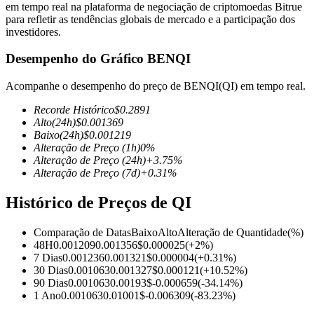
em tempo real na plataforma de negociação de criptomoedas Bitrue
para refletir as tendências globais de mercado e a participação dos
investidores.
Desempenho do Gráfico BENQI
Futuros COIN-M
Acompanhe o desempenho do preço de BENQI(QI) em tempo real.
Futuros de criptomoeda
Recorde Histórico
$
0.2891
Alto
(24h)
$
0.001369
Baixo
(24h)
$
0.001219
TradFi
Alteração de Preço
(1h)
0
%
Alteração de Preço
(24h)
+
3.75
%
Derivativos de ações, câmbio, metais preciosos e commodities
Alteração de Preço
(7d)
+
0.31
%
Histórico de Preços de QI
Comparação de Datas
Baixo
Alto
Alteração de Quantidade
(%)
48H
0.001209
0.001356
$
0.000025
(
+
2
%)
7 Dias
0.001236
0.001321
$
0.000004
(
+
0.31
%)
30 Dias
0.001063
0.001327
$
0.000121
(
+
10.52
%)
90 Dias
0.001063
0.00193
$
-0.000659
(
-34.14
%)
1 Ano
0.001063
0.01001
$
-0.006309
(
-83.23
%)
Futuros de USDC