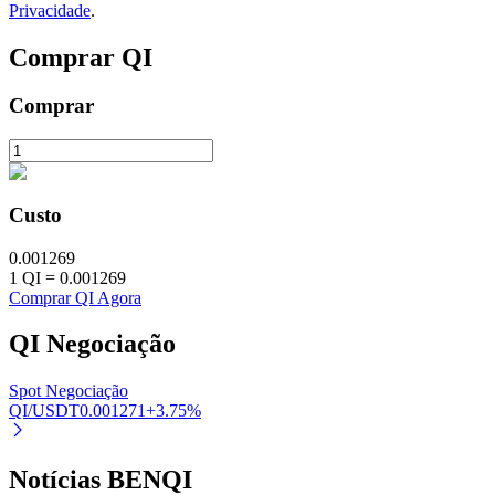
Privacidade
.
Comprar
QI
Investimento Automático
Comprar
Obtenha lucro a longo prazo e interesses flexíveis
Custo
0.001269
1
QI
=
0.001269
Comprar QI Agora
QI
Negociação
Aprenda a apostar
Spot Negociação
Aprenda como ganhar renda passiva
QI/USDT
0.001271
+
3.75
%
Bitrue
AI
Notícias BENQI