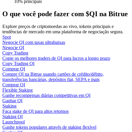
10% principais
O que você pode fazer com $QI na Bitrue
Guia
Guia para iniciantes em futuros
Explore preços de criptomoedas ao vivo, tokens principais e
tendências de mercado em uma plataforma de negociação segura.
Spot
Negocie QI com taxas ultrabaixas
Negocie QI
Copy Trading
Copie os melhores traders de QI para lucros a longo prazo
Copy Trading QI
Comprar QI
Compre QI na Bitrue usando cartões de crédito/débito,
transferências bancárias, depósitos fiat, SEPA e mais
Estratégias de negociação
Comprar QI
Flexible Staking
Aprenda como se manter lucrativo
Ganhe recompensas diárias competitivas em QI
Ganhar QI
Staking
Faça stake de QI para altos retornos
Staking QI
Launchpool
Ganhe tokens populares através de staking flexível