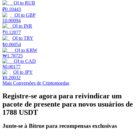
QI
to
RUB
₽
0.10443
Estacamento
QI
to
GBP
£
0.00094
Altos retornos e acesso instantâneo
QI
to
INR
₹
0.12077
QI
to
TRY
₺
0.06054
QI
to
KRW
₩
1.78725
QI
to
CAD
$
0.00177
QI
to
JPY
¥
0.20032
Launchpool
Mais Conversões de Criptomoedas
Staking flexível para ganhar tokens populares.
Registre-se agora para reivindicar um
pacote de presente para novos usuários de
1788 USDT
Junte-se à Bitrue para recompensas exclusivas