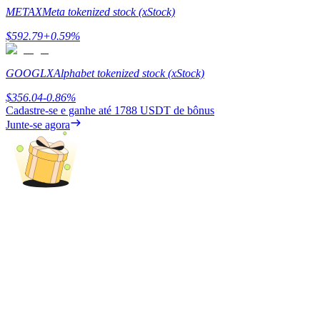
Deposit & Trade BTC to Share 25000 USDT prize pool!
METAX
Meta tokenized stock (xStock)
$
592.79
+
0.59
%
Deposit CASHCAT & Win
GOOGLX
Alphabet tokenized stock (xStock)
Share 500000 CASHCAT prize pool
$
356.04
-0.86
%
Cadastre-se e ganhe até
1788 USDT
de bônus
Junte-se agora
Exclusive for BitMart Users
Register & Trade to Win 500,000 USDT
Precious Metals Trading Carnival
Trade Gold & Silver · 33,333 USDT Bonus