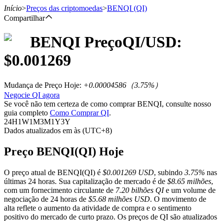
Início
>
Preços das criptomoedas
>
BENQI
(QI)
Compartilhar
BENQI
Preço
QI
/USD:
Futuros
$
0.001269
Mudança de Preço Hoje
:
+0.00004586
（
3.75
%）
Negocie QI agora
Se você não tem certeza de como comprar BENQI, consulte nosso
guia completo
Como Comprar QI
.
24H
1W
1M
3M
1Y
3Y
Dados atualizados em às (UTC+8)
Futuros de USDT
Preço BENQI(QI) Hoje
Futuros usando USDT como garantia
O preço atual de BENQI(QI) é
$0.001269 USD
, subindo
3.75%
nas
últimas 24 horas. Sua capitalização de mercado é de
$8.65 milhões
,
com um fornecimento circulante de
7.20 bilhões QI
e um volume de
negociação de 24 horas de
$5.68 milhões USD
. O movimento de
alta reflete o aumento da atividade de compra e o sentimento
positivo do mercado de curto prazo. Os preços de QI são atualizados