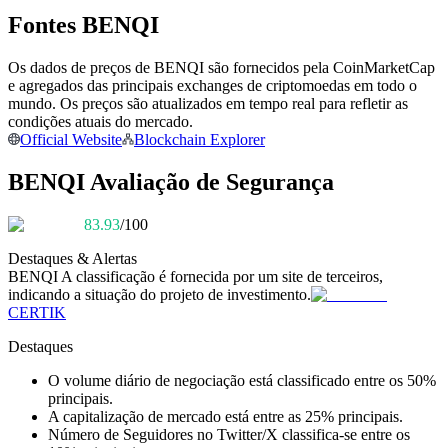
Torne-se um Trader de Cópias
Fontes BENQI
Desfrute da partilha de lucros e comissões de copy trading
Os dados de preços de BENQI são fornecidos pela CoinMarketCap
e agregados das principais exchanges de criptomoedas em todo o
mundo. Os preços são atualizados em tempo real para refletir as
condições atuais do mercado.
Official Website
Blockchain Explorer
BENQI Avaliação de Segurança
83.93
/100
Informação
Destaques & Alertas
BENQI
A classificação é fornecida por um site de terceiros,
Análise de big data, incluindo informações comerciais, etc.
indicando a situação do projeto de investimento.
CERTIK
Destaques
O volume diário de negociação está classificado entre os 50%
principais.
A capitalização de mercado está entre as 25% principais.
Número de Seguidores no Twitter/X classifica-se entre os