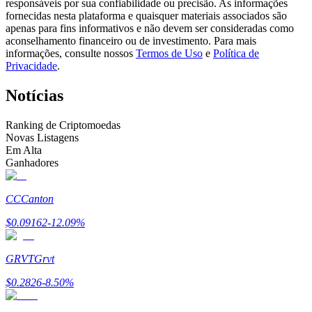
responsáveis por sua confiabilidade ou precisão. As informações
Torne-se um Trader de Cópias
fornecidas nesta plataforma e quaisquer materiais associados são
apenas para fins informativos e não devem ser consideradas como
Desfrute da partilha de lucros e comissões de copy trading
aconselhamento financeiro ou de investimento. Para mais
informações, consulte nossos
Termos de Uso
e
Política de
Privacidade
.
Notícias
Ranking de Criptomoedas
Novas Listagens
Em Alta
Ganhadores
Informação
CC
Canton
Análise de big data, incluindo informações comerciais, etc.
$
0.09162
-12.09
%
GRVT
Grvt
$
0.2826
-8.50
%