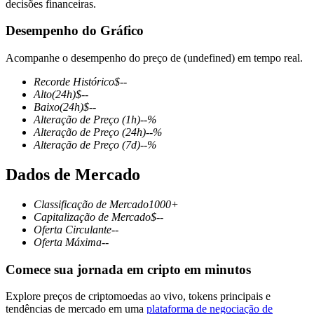
decisões financeiras.
Desempenho do Gráfico
Acompanhe o desempenho do preço de (undefined) em tempo real.
Futuros COIN-M
Recorde Histórico
$
--
Futuros de criptomoeda
Alto
(24h)
$
--
Baixo
(24h)
$
--
Alteração de Preço
(1h)
--
%
Alteração de Preço
(24h)
--
%
TradFi
Alteração de Preço
(7d)
--
%
Derivativos de ações, câmbio, metais preciosos e commodities
Dados de Mercado
Classificação de Mercado
1000+
Capitalização de Mercado
$
--
Oferta Circulante
--
Oferta Máxima
--
Comece sua jornada em cripto em minutos
Explore preços de criptomoedas ao vivo, tokens principais e
Futuros de USDC
tendências de mercado em uma
plataforma de negociação de