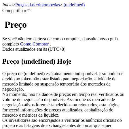
Início
>
Preços das criptomoedas
>
(undefined)
Compartilhar
Preço
Futuros
Se você não tem certeza de como comprar , consulte nosso guia
completo
Como Comprar
.
Dados atualizados em às (UTC+8)
Preço (undefined) Hoje
O preço de (undefined) está atualmente indisponível. Isso pode ser
devido ao token não estar listado para negociação, atividade de
mercado limitada ou suspensão temporária dos mercados de
Futuros de USDT
negociação.
No momento, não há dados de preços em tempo real verificados ou
Futuros usando USDT como garantia
volume de negociação disponíveis. Assim que os mercados de
negociação ativos forem estabelecidos ou retomados, esta página
fornecerá informações de preços atualizadas, capitalização de
mercado e métricas de liquidez.
Os investidores são encorajados a verificar os anúncios oficiais do
projeto e as listagens de exchanges antes de tomar quaisquer