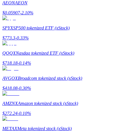
AEON
AEON
$
0.05907
-2.10
%
Guia
Guia para iniciantes em futuros
SPYX
SP500 tokenized ETF (xStock)
$
773.3
-0.33
%
QQQX
Nasdaq tokenized ETF (xStock)
$
718.18
-0.14
%
AVGOX
Broadcom tokenized stock (xStock)
Estratégias de negociação
$
418.08
-0.30
%
Aprenda como se manter lucrativo
AMZNX
Amazon tokenized stock (xStock)
$
272.24
-0.10
%
METAX
Meta tokenized stock (xStock)