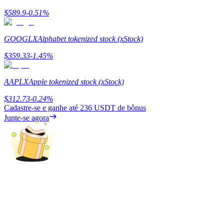
$
589.9
-0.51
%
Ganhar
GOOGLX
Alphabet tokenized stock (xStock)
$
359.33
-1.45
%
AAPLX
Apple tokenized stock (xStock)
$
312.73
-0.24
%
Cadastre-se e ganhe até
236 USDT
de bônus
Junte-se agora
Porquinho poderoso
Ganhe recompensas competitivas diariamente