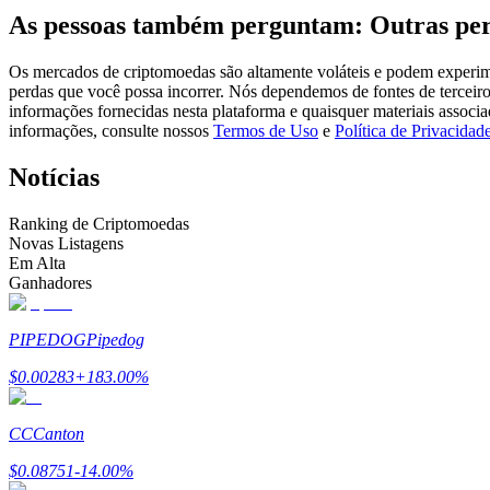
As pessoas também perguntam: Outras per
Futuros usando USDC como garantia
Os mercados de criptomoedas são altamente voláteis e podem experimen
perdas que você possa incorrer. Nós dependemos de fontes de terceiro
informações fornecidas nesta plataforma e quaisquer materiais associ
informações, consulte nossos
Termos de Uso
e
Política de Privacidad
Notícias
Ranking de Criptomoedas
Novas Listagens
Copiar Trading
Em Alta
Ganhadores
Junte-se aos principais traders
PIPEDOG
Pipedog
$
0.00283
+
183.00
%
CC
Canton
$
0.08751
-14.00
%