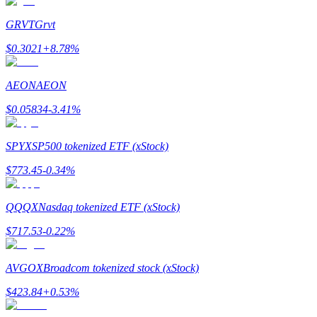
Torne-se um Trader de Cópias
GRVT
Grvt
Desfrute da partilha de lucros e comissões de copy trading
$
0.3021
+
8.78
%
AEON
AEON
$
0.05834
-3.41
%
SPYX
SP500 tokenized ETF (xStock)
$
773.45
-0.34
%
Informação
Análise de big data, incluindo informações comerciais, etc.
QQQX
Nasdaq tokenized ETF (xStock)
$
717.53
-0.22
%
AVGOX
Broadcom tokenized stock (xStock)
$
423.84
+
0.53
%