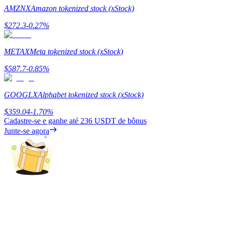
AMZNX
Amazon tokenized stock (xStock)
Guia
$
272.3
-0.27
%
Guia para iniciantes em futuros
METAX
Meta tokenized stock (xStock)
$
587.7
-0.85
%
GOOGLX
Alphabet tokenized stock (xStock)
$
359.04
-1.70
%
Cadastre-se e ganhe até
236 USDT
de bônus
Junte-se agora
Estratégias de negociação
Aprenda como se manter lucrativo