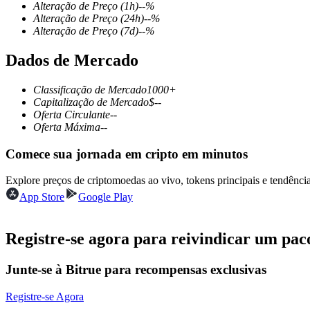
Alteração de Preço
(1h)
--
%
Alteração de Preço
(24h)
--
%
Alteração de Preço
(7d)
--
%
Dados de Mercado
Futuros COIN-M
Futuros de criptomoeda
Classificação de Mercado
1000+
Capitalização de Mercado
$
--
Oferta Circulante
--
Oferta Máxima
--
TradFi
Comece sua jornada em cripto em minutos
Derivativos de ações, câmbio, metais preciosos e commodities
Explore preços de criptomoedas ao vivo, tokens principais e tendên
App Store
Google Play
Registre-se agora para reivindicar um pac
Junte-se à Bitrue para recompensas exclusivas
Registre-se Agora
Futuros de USDC