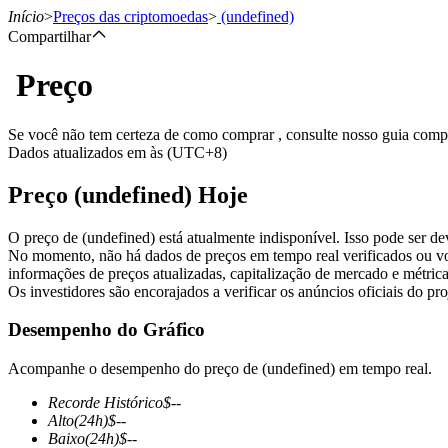
Início
>
Preços das criptomoedas
>
(undefined)
Compartilhar
Preço
Futuros
Se você não tem certeza de como comprar , consulte nosso guia com
Dados atualizados em às (UTC+8)
Preço (undefined) Hoje
O preço de (undefined) está atualmente indisponível. Isso pode ser d
No momento, não há dados de preços em tempo real verificados ou vo
informações de preços atualizadas, capitalização de mercado e métrica
Os investidores são encorajados a verificar os anúncios oficiais do pr
Futuros de USDT
Desempenho do Gráfico
Futuros usando USDT como garantia
Acompanhe o desempenho do preço de (undefined) em tempo real.
Recorde Histórico
$
--
Alto
(24h)
$
--
Baixo
(24h)
$
--