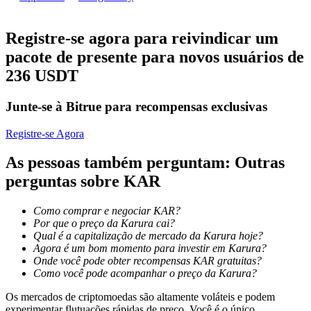
Torne-se um Trader de Cópias
Desfrute da partilha de lucros e comissões de copy trading
Registre-se agora para reivindicar um
pacote de presente para novos usuários de
236 USDT
Junte-se à Bitrue para recompensas exclusivas
Registre-se Agora
As pessoas também perguntam: Outras
Informação
perguntas sobre KAR
Análise de big data, incluindo informações comerciais, etc.
Como comprar e negociar KAR?
Por que o preço da Karura cai?
Qual é a capitalização de mercado da Karura hoje?
Agora é um bom momento para investir em Karura?
Onde você pode obter recompensas KAR gratuitas?
Como você pode acompanhar o preço da Karura?
Os mercados de criptomoedas são altamente voláteis e podem
experimentar flutuações rápidas de preço. Você é o único