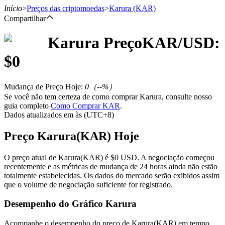
Início
>
Preços das criptomoedas
>
Karura
(KAR)
Compartilhar
Karura
Preço
KAR
/USD:
Futuros
$
0
Mudança de Preço Hoje
:
0
（
--
%）
Se você não tem certeza de como comprar Karura, consulte nosso
guia completo
Como Comprar KAR
.
Dados atualizados em às (UTC+8)
Preço Karura(KAR) Hoje
Futuros de USDT
O preço atual de Karura(KAR) é $0 USD. A negociação começou
recentemente e as métricas de mudança de 24 horas ainda não estão
Futuros usando USDT como garantia
totalmente estabelecidas. Os dados do mercado serão exibidos assim
que o volume de negociação suficiente for registrado.
Desempenho do Gráfico Karura
Acompanhe o desempenho do preço de Karura(KAR) em tempo