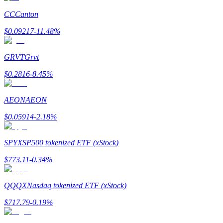
CC
Canton
Ganhar
$
0.09217
-11.48
%
GRVT
Grvt
$
0.2816
-8.45
%
AEON
AEON
$
0.05914
-2.18
%
Porquinho poderoso
Ganhe recompensas competitivas diariamente
SPYX
SP500 tokenized ETF (xStock)
$
773.11
-0.34
%
QQQX
Nasdaq tokenized ETF (xStock)
$
717.79
-0.19
%