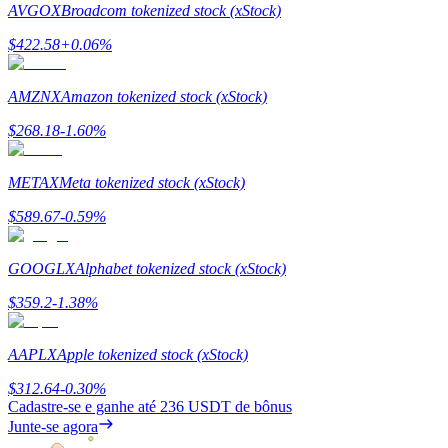
AVGOX
Broadcom tokenized stock (xStock)
Estacamento
$
422.58
+
0.06
%
Altos retornos e acesso instantâneo
AMZNX
Amazon tokenized stock (xStock)
$
268.18
-1.60
%
METAX
Meta tokenized stock (xStock)
$
589.67
-0.59
%
GOOGLX
Alphabet tokenized stock (xStock)
Launchpool
$
359.2
-1.38
%
Staking flexível para ganhar tokens populares.
AAPLX
Apple tokenized stock (xStock)
$
312.64
-0.30
%
Cadastre-se e ganhe até
236 USDT
de bônus
Junte-se agora