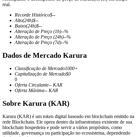
real.
Recorde Histórico
$
--
Alto
(24h)
$
--
Baixo
(24h)
$
--
Futuros COIN-M
Alteração de Preço
(1h)
--
%
Alteração de Preço
(24h)
--
%
Futuros de criptomoeda
Alteração de Preço
(7d)
--
%
Dados de Mercado Karura
TradFi
Classificação de Mercado
1000+
Derivativos de ações, câmbio, metais preciosos e commodities
Capitalização de Mercado
$
0
0
Oferta Circulante
--
KAR
Oferta Máxima
--
KAR
Sobre Karura (KAR)
Karura (KAR) é um token digital baseado em blockchain emitido na
rede Blockchain. Ele opera dentro da infraestrutura existente de sua
blockchain hospedeira e pode servir a vários propósitos, como
utilidade, governança ou participação no ecossistema, dependendo
Futuros de USDC