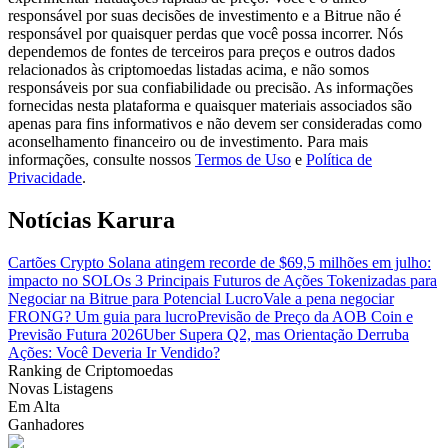
responsável por suas decisões de investimento e a Bitrue não é
responsável por quaisquer perdas que você possa incorrer. Nós
Guia
dependemos de fontes de terceiros para preços e outros dados
relacionados às criptomoedas listadas acima, e não somos
Guia para iniciantes em futuros
responsáveis por sua confiabilidade ou precisão. As informações
fornecidas nesta plataforma e quaisquer materiais associados são
apenas para fins informativos e não devem ser consideradas como
aconselhamento financeiro ou de investimento. Para mais
informações, consulte nossos
Termos de Uso
e
Política de
Privacidade
.
Notícias Karura
Cartões Crypto Solana atingem recorde de $69,5 milhões em julho:
impacto no SOL
Os 3 Principais Futuros de Ações Tokenizadas para
Estratégias de negociação
Negociar na Bitrue para Potencial Lucro
Vale a pena negociar
Aprenda como se manter lucrativo
FRONG? Um guia para lucro
Previsão de Preço da AOB Coin e
Previsão Futura 2026
Uber Supera Q2, mas Orientação Derruba
Ações: Você Deveria Ir Vendido?
Ranking de Criptomoedas
Novas Listagens
Em Alta
Ganhadores