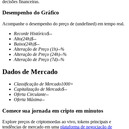
decisões financeiras.
Desempenho do Gráfico
Acompanhe o desempenho do preço de (undefined) em tempo real.
Futuros COIN-M
Recorde Histórico
$
--
Futuros de criptomoeda
Alto
(24h)
$
--
Baixo
(24h)
$
--
Alteração de Preço
(1h)
--
%
Alteração de Preço
(24h)
--
%
TradFi
Alteração de Preço
(7d)
--
%
Derivativos de ações, câmbio, metais preciosos e commodities
Dados de Mercado
Classificação de Mercado
1000+
Capitalização de Mercado
$
--
Oferta Circulante
--
Oferta Máxima
--
Comece sua jornada em cripto em minutos
Explore preços de criptomoedas ao vivo, tokens principais e
Futuros de USDC
tendências de mercado em uma
plataforma de negociação de