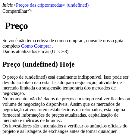
Início
>
Preços das criptomoedas
>
(undefined)
Compartilhar
Preço
Futuros
Se você não tem certeza de como comprar , consulte nosso guia
completo
Como Comprar
.
Dados atualizados em às (UTC+8)
Preço (undefined) Hoje
O preço de (undefined) está atualmente indisponível. Isso pode ser
devido ao token não estar listado para negociação, atividade de
mercado limitada ou suspensão temporária dos mercados de
Futuros de USDT
negociação.
No momento, não há dados de preços em tempo real verificados ou
Futuros usando USDT como garantia
volume de negociação disponíveis. Assim que os mercados de
negociação ativos forem estabelecidos ou retomados, esta página
fornecerá informações de preços atualizadas, capitalização de
mercado e métricas de liquidez.
Os investidores são encorajados a verificar os anúncios oficiais do
projeto e as listagens de exchanges antes de tomar quaisquer