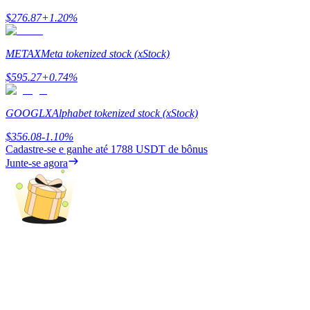
$
276.87
+
1.20
%
Ganhar
METAX
Meta tokenized stock (xStock)
$
595.27
+
0.74
%
GOOGLX
Alphabet tokenized stock (xStock)
$
356.08
-1.10
%
Cadastre-se e ganhe até
1788 USDT
de bônus
Junte-se agora
Porquinho poderoso
Ganhe recompensas competitivas diariamente