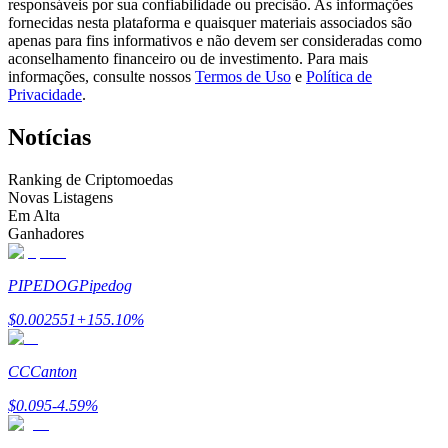
responsáveis por sua confiabilidade ou precisão. As informações
Torne-se um Trader de Cópias
fornecidas nesta plataforma e quaisquer materiais associados são
apenas para fins informativos e não devem ser consideradas como
Desfrute da partilha de lucros e comissões de copy trading
aconselhamento financeiro ou de investimento. Para mais
informações, consulte nossos
Termos de Uso
e
Política de
Privacidade
.
Notícias
Ranking de Criptomoedas
Novas Listagens
Em Alta
Ganhadores
Informação
PIPEDOG
Pipedog
Análise de big data, incluindo informações comerciais, etc.
$
0.002551
+
155.10
%
CC
Canton
$
0.095
-4.59
%