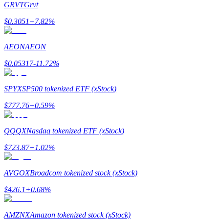
GRVT
Grvt
$
0.3051
+
7.82
%
Guia
Guia para iniciantes em futuros
AEON
AEON
$
0.05317
-11.72
%
SPYX
SP500 tokenized ETF (xStock)
$
777.76
+
0.59
%
QQQX
Nasdaq tokenized ETF (xStock)
Estratégias de negociação
$
723.87
+
1.02
%
Aprenda como se manter lucrativo
AVGOX
Broadcom tokenized stock (xStock)
$
426.1
+
0.68
%
AMZNX
Amazon tokenized stock (xStock)