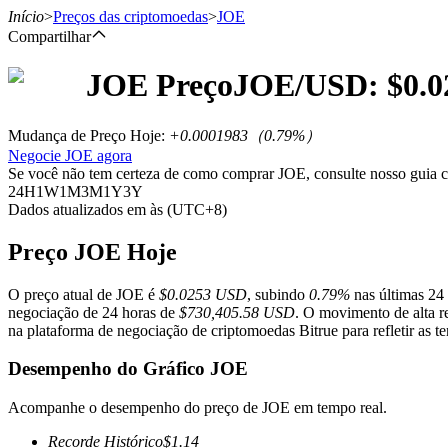
Início
>
Preços das criptomoedas
>
JOE
Compartilhar
JOE
Preço
JOE
/USD: $
0.0
Futuros
Mudança de Preço Hoje
:
+0.0001983
（
0.79
%）
Negocie JOE agora
Se você não tem certeza de como comprar JOE, consulte nosso guia
24H
1W
1M
3M
1Y
3Y
Dados atualizados em às (UTC+8)
Preço JOE Hoje
O preço atual de JOE é
$0.0253 USD
, subindo
0.79%
nas últimas 24
Futuros de USDT
negociação de 24 horas de
$730,405.58 USD
. O movimento de alta r
na plataforma de negociação de criptomoedas Bitrue para refletir as t
Futuros usando USDT como garantia
Desempenho do Gráfico JOE
Acompanhe o desempenho do preço de JOE em tempo real.
Recorde Histórico
$
1.14