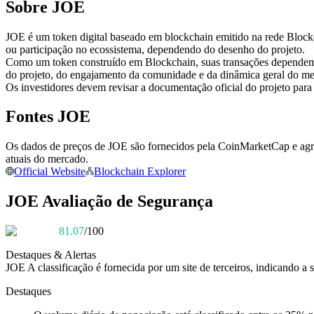
Sobre JOE
Futuros usando USDC como garantia
JOE é um token digital baseado em blockchain emitido na rede Blockch
ou participação no ecossistema, dependendo do desenho do projeto.
Como um token construído em Blockchain, suas transações dependem
do projeto, do engajamento da comunidade e da dinâmica geral do me
Os investidores devem revisar a documentação oficial do projeto para
Fontes JOE
Os dados de preços de JOE são fornecidos pela CoinMarketCap e agre
Copiar Trading
atuais do mercado.
Official Website
Blockchain Explorer
Junte-se aos principais traders
JOE Avaliação de Segurança
81.07
/100
Destaques & Alertas
JOE
A classificação é fornecida por um site de terceiros, indicando a 
Destaques