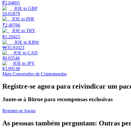
₽
2.04891
JOE
to
GBP
Ganhar
£
0.01879
JOE
to
INR
₹
2.40766
JOE
to
TRY
₺
1.20425
JOE
to
KRW
₩
35.91023
JOE
to
CAD
$
0.03546
JOE
to
JPY
¥
3.99138
Porquinho poderoso
Mais Conversões de Criptomoedas
Ganhe recompensas competitivas diariamente
Registre-se agora para reivindicar um pac
Junte-se à Bitrue para recompensas exclusivas
Registre-se Agora
As pessoas também perguntam: Outras pe