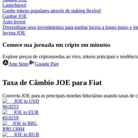
Launchpool
Ganhe tokens populares através de staking flexível
Guia
Ganhar JOE
Auto Invest
Guia para iniciantes em futuros
Diversifique seus investimentos para ganhar lucros a longo prazo e jur
Invista JOE
Comece sua jornada em cripto em minutos
Explore preços de criptomoedas ao vivo, tokens principais e tendên
App Store
Google Play
Taxa de Câmbio JOE para Fiat
Estratégias de negociação
Converta JOE para as principais moedas fiduciárias usando taxas de 
Aprenda como se manter lucrativo
JOE
to
USD
$
0.0253
JOE
to
EUR
€
0.0219
JOE
to
BRL
R$
0.13004
JOE
to
RUB