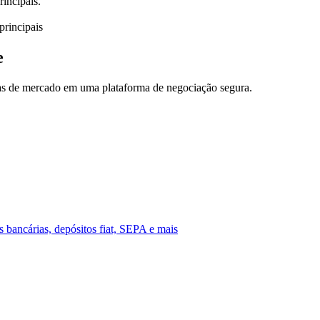
incipais.
principais
e
ias de mercado em uma plataforma de negociação segura.
s bancárias, depósitos fiat, SEPA e mais