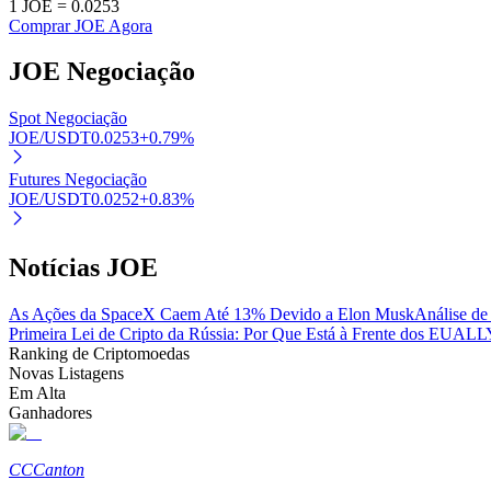
1
JOE
=
0.0253
Comprar JOE Agora
JOE
Negociação
Bloqueios de BTR
Investimentos exclusivos para titulares de BTR
Spot Negociação
JOE/USDT
0.0253
+
0.79
%
Futures Negociação
JOE/USDT
0.0252
+
0.83
%
Notícias JOE
As Ações da SpaceX Caem Até 13% Devido a Elon Musk
Análise de
Empréstimos
Primeira Lei de Cripto da Rússia: Por Que Está à Frente dos EUA
LLY
Ranking de Criptomoedas
Serviço de empréstimo apoiado por criptografia
Novas Listagens
Em Alta
Ganhadores
CC
Canton