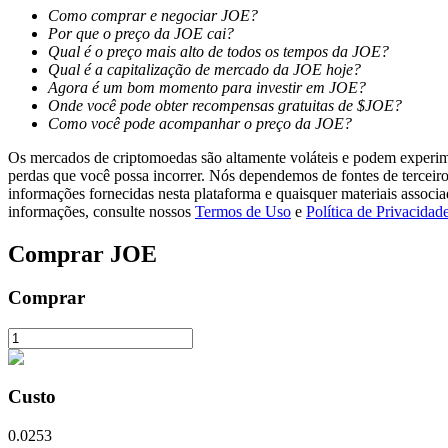
Como comprar e negociar JOE?
Por que o preço da JOE cai?
Estacamento
Qual é o preço mais alto de todos os tempos da JOE?
Qual é a capitalização de mercado da JOE hoje?
Altos retornos e acesso instantâneo
Agora é um bom momento para investir em JOE?
Onde você pode obter recompensas gratuitas de $JOE?
Como você pode acompanhar o preço da JOE?
Os mercados de criptomoedas são altamente voláteis e podem experimen
perdas que você possa incorrer. Nós dependemos de fontes de terceiro
informações fornecidas nesta plataforma e quaisquer materiais associ
informações, consulte nossos
Termos de Uso
e
Política de Privacidad
Comprar
JOE
Launchpool
Comprar
Staking flexível para ganhar tokens populares.
Custo
0.0253