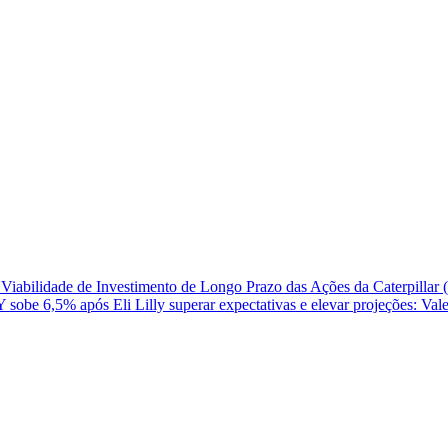
 Viabilidade de Investimento de Longo Prazo das Ações da Caterpillar
 sobe 6,5% após Eli Lilly superar expectativas e elevar projeções: Val