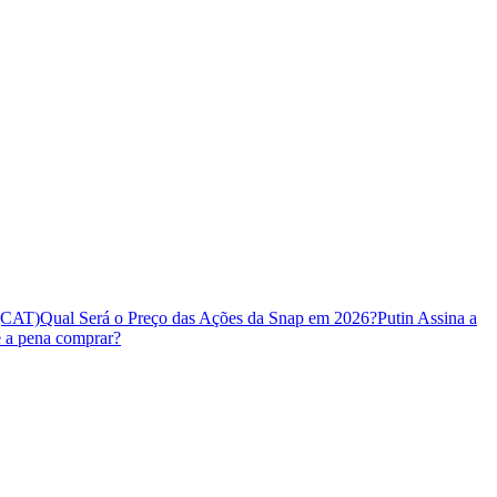
 (CAT)
Qual Será o Preço das Ações da Snap em 2026?
Putin Assina a
e a pena comprar?