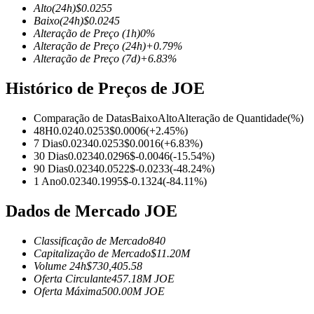
Alto
(24h)
$
0.0255
Baixo
(24h)
$
0.0245
Alteração de Preço
(1h)
0
%
Alteração de Preço
(24h)
+
0.79
%
Alteração de Preço
(7d)
+
6.83
%
Futuros COIN-M
Histórico de Preços de JOE
Futuros de criptomoeda
Comparação de Datas
Baixo
Alto
Alteração de Quantidade
(%)
48H
0.024
0.0253
$
0.0006
(
+
2.45
%)
TradFi
7 Dias
0.0234
0.0253
$
0.0016
(
+
6.83
%)
30 Dias
0.0234
0.0296
$
-0.0046
(
-15.54
%)
Derivativos de ações, câmbio, metais preciosos e commodities
90 Dias
0.0234
0.0522
$
-0.0233
(
-48.24
%)
1 Ano
0.0234
0.1995
$
-0.1324
(
-84.11
%)
Dados de Mercado JOE
Classificação de Mercado
840
Capitalização de Mercado
$
11.20M
Volume 24h
$
730,405.58
Oferta Circulante
457.18M
JOE
Oferta Máxima
500.00M
JOE
Futuros de USDC