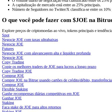
O volume diário de negociação está classificado entre os 25% pr
Torne-se um Trader de Cópias
A capitalização de mercado está entre as 25% principais.
Número de Seguidores no Twitter/X classifica-se entre os 10% 
Desfrute da partilha de lucros e comissões de copy trading
O que você pode fazer com $JOE na Bitru
Explore preços de criptomoedas ao vivo, tokens principais e tendênc
Spot
Negocie JOE com taxas ultrabaixas
Negocie JOE
Futures
Negocie JOE com alavancagem alta e liquidez profunda
Negocie JOE
Copy Trading
Informação
Copie os melhores traders de JOE para lucros a longo prazo
Copy Trading JOE
Análise de big data, incluindo informações comerciais, etc.
Comprar JOE
Compre JOE na Bitrue usando cartões de crédito/débito, transferência
Comprar JOE
Flexible Staking
Ganhe recompensas diárias competitivas em JOE
Ganhar JOE
Staking
Faça stake de JOE para altos retornos
Staking JOE