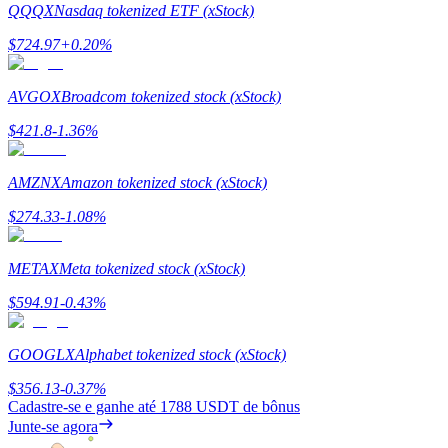
QQQX
Nasdaq tokenized ETF (xStock)
Estacamento
$
724.97
+
0.20
%
Altos retornos e acesso instantâneo
AVGOX
Broadcom tokenized stock (xStock)
$
421.8
-1.36
%
AMZNX
Amazon tokenized stock (xStock)
$
274.33
-1.08
%
METAX
Meta tokenized stock (xStock)
Launchpool
$
594.91
-0.43
%
Staking flexível para ganhar tokens populares.
GOOGLX
Alphabet tokenized stock (xStock)
$
356.13
-0.37
%
Cadastre-se e ganhe até
1788 USDT
de bônus
Junte-se agora