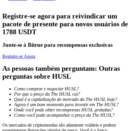
Torne-se um Trader de Cópias
Desfrute da partilha de lucros e comissões de copy trading
Registre-se agora para reivindicar um
pacote de presente para novos usuários de
1788 USDT
Junte-se à Bitrue para recompensas exclusivas
Registre-se Agora
As pessoas também perguntam: Outras
Informação
perguntas sobre HUSL
Análise de big data, incluindo informações comerciais, etc.
Como comprar e negociar HUSL?
Por que o preço da The HUSL cai?
Qual é a capitalização de mercado da The HUSL hoje?
Agora é um bom momento para investir em The HUSL?
Onde você pode obter recompensas HUSL gratuitas?
Como você pode acompanhar o preço da The HUSL?
Os mercados de criptomoedas são altamente voláteis e podem
experimentar flutuações rápidas de preço. Você é o único