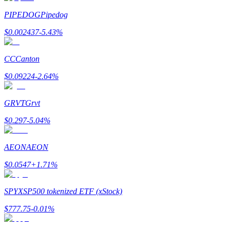
PIPEDOG
Pipedog
Ganhar
$
0.002437
-5.43
%
CC
Canton
$
0.09224
-2.64
%
GRVT
Grvt
$
0.297
-5.04
%
Porquinho poderoso
Ganhe recompensas competitivas diariamente
AEON
AEON
$
0.0547
+
1.71
%
SPYX
SP500 tokenized ETF (xStock)
$
777.75
-0.01
%