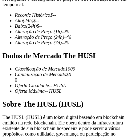
tempo real.
Recorde Histórico
$
--
Alto
(24h)
$
--
Baixo
(24h)
$
--
Futuros COIN-M
Alteração de Preço
(1h)
--
%
Alteração de Preço
(24h)
--
%
Futuros de criptomoeda
Alteração de Preço
(7d)
--
%
Dados de Mercado The HUSL
TradFi
Classificação de Mercado
1000+
Derivativos de ações, câmbio, metais preciosos e commodities
Capitalização de Mercado
$
0
0
Oferta Circulante
--
HUSL
Oferta Máxima
--
HUSL
Sobre The HUSL (HUSL)
The HUSL (HUSL) é um token digital baseado em blockchain
emitido na rede Blockchain. Ele opera dentro da infraestrutura
existente de sua blockchain hospedeira e pode servir a vários
propósitos, como utilidade, governança ou participação no
Futuros de USDC