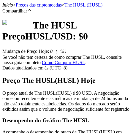
Início
>
Preços das criptomoedas
>
The HUSL
(HUSL)
Compartilhar
The HUSL
Futuros
Preço
HUSL
/USD: $
0
Mudança de Preço Hoje
:
0
（
--
%）
Se você não tem certeza de como comprar The HUSL, consulte
nosso guia completo
Como Comprar HUSL
.
Dados atualizados em às (UTC+8)
Preço The HUSL(HUSL) Hoje
Futuros de USDT
O preço atual de The HUSL(HUSL) é $0 USD. A negociação
começou recentemente e as métricas de mudança de 24 horas ainda
Futuros usando USDT como garantia
não estão totalmente estabelecidas. Os dados do mercado serão
exibidos assim que o volume de negociação suficiente for registrado.
Desempenho do Gráfico The HUSL
Acompanhe o desempenho do preço de The HUSL(HUSL) em