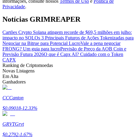
informações, consulte nossos
Termos de Uso
e
Política de
Privacidade
.
Guia
Notícias GRIMREAPER
Guia para iniciantes em futuros
Cartões Crypto Solana atingem recorde de $69,5 milhões em julho:
impacto no SOL
Os 3 Principais Futuros de Ações Tokenizadas para
Negociar na Bitrue para Potencial Lucro
Vale a pena negociar
FRONG? Um guia para lucro
Previsão de Preço da AOB Coin e
Previsão Futura 2026
O que é Capx AI? Cuidado com o Token
CAPX
Ranking de Criptomoedas
Novas Listagens
Em Alta
Ganhadores
Estratégias de negociação
Aprenda como se manter lucrativo
CC
Canton
$
0.09018
-12.33
%
GRVT
Grvt
$
0.2792
-1.67
%