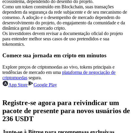
ecossistema, dependendo do desenho do projeto.
Futuros usando USDC como garantia
Como um token construído em Blockchain, suas transações
dependem da segurança da rede subjacente e de seu mecanismo de
consenso. A adoção e o desempenho de mercado dependem do
desenvolvimento do projeto, do engajamento da comunidade e da
dinâmica geral do mercado cripto.
Os investidores devem revisar a documentação oficial do projeto
para entender melhor seus casos de uso pretendidos e sua
tokenomics.
Comece sua jornada em cripto em minutos
Copiar Trading
Explore preços de criptomoedas ao vivo, tokens principais e
tendências de mercado em uma
plataforma de negociação de
Junte-se aos principais traders
criptomoedas
segura.
App Store
Google Play
Registre-se agora para reivindicar um
pacote de presente para novos usuários de
236 USDT
Junte-se à Bitrue para recompensas exclusivas