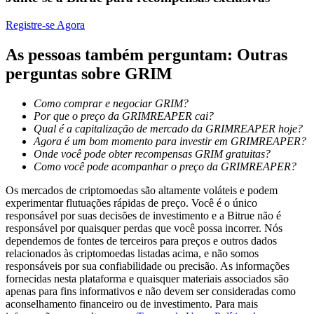
Torne-se um Trader de Cópias
Registre-se Agora
Desfrute da partilha de lucros e comissões de copy trading
As pessoas também perguntam: Outras
perguntas sobre GRIM
Como comprar e negociar GRIM?
Por que o preço da GRIMREAPER cai?
Qual é a capitalização de mercado da GRIMREAPER hoje?
Agora é um bom momento para investir em GRIMREAPER?
Onde você pode obter recompensas GRIM gratuitas?
Como você pode acompanhar o preço da GRIMREAPER?
Informação
Os mercados de criptomoedas são altamente voláteis e podem
Análise de big data, incluindo informações comerciais, etc.
experimentar flutuações rápidas de preço. Você é o único
responsável por suas decisões de investimento e a Bitrue não é
responsável por quaisquer perdas que você possa incorrer. Nós
dependemos de fontes de terceiros para preços e outros dados
relacionados às criptomoedas listadas acima, e não somos
responsáveis por sua confiabilidade ou precisão. As informações
fornecidas nesta plataforma e quaisquer materiais associados são
apenas para fins informativos e não devem ser consideradas como
aconselhamento financeiro ou de investimento. Para mais