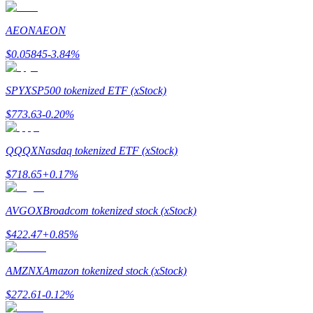
Ganhar
AEON
AEON
$
0.05845
-3.84
%
SPYX
SP500 tokenized ETF (xStock)
$
773.63
-0.20
%
QQQX
Nasdaq tokenized ETF (xStock)
Porquinho poderoso
$
718.65
+
0.17
%
Ganhe recompensas competitivas diariamente
AVGOX
Broadcom tokenized stock (xStock)
$
422.47
+
0.85
%
AMZNX
Amazon tokenized stock (xStock)
$
272.61
-0.12
%