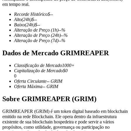
em tempo real.
Recorde Histórico
$
--
Alto
(24h)
$
--
Baixo
(24h)
$
--
Futuros COIN-M
Alteração de Preço
(1h)
--
%
Alteração de Preço
(24h)
--
%
Futuros de criptomoeda
Alteração de Preço
(7d)
--
%
Dados de Mercado GRIMREAPER
TradFi
Classificação de Mercado
1000+
Derivativos de ações, câmbio, metais preciosos e commodities
Capitalização de Mercado
$
0
0
Oferta Circulante
--
GRIM
Oferta Máxima
--
GRIM
Sobre GRIMREAPER (GRIM)
GRIMREAPER (GRIM) é um token digital baseado em blockchain
emitido na rede Blockchain. Ele opera dentro da infraestrutura
existente de sua blockchain hospedeira e pode servir a vários
propósitos, como utilidade, governança ou participação no
Futuros de USDC