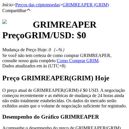
Início
>
Preços das criptomoedas
>
GRIMREAPER
(GRIM)
Compartilhar
GRIMREAPER
Futuros
Preço
GRIM
/USD: $
0
Mudança de Preço Hoje
:
0
（
--
%）
Se você não tem certeza de como comprar GRIMREAPER,
consulte nosso guia completo
Como Comprar GRIM
.
Dados atualizados em às (UTC+8)
Preço GRIMREAPER(GRIM) Hoje
Futuros de USDT
O preço atual de GRIMREAPER(GRIM) é $0 USD. A negociação
começou recentemente e as métricas de mudança de 24 horas ainda
Futuros usando USDT como garantia
não estão totalmente estabelecidas. Os dados do mercado serão
exibidos assim que o volume de negociação suficiente for registrado.
Desempenho do Gráfico GRIMREAPER
Acompanhe o desempenho do preço de GRIMREAPER(GRIM)