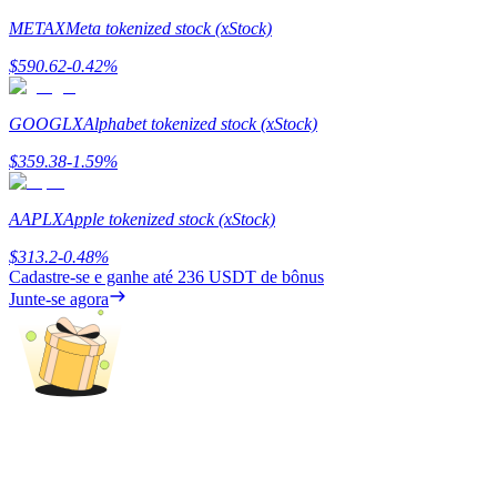
METAX
Meta tokenized stock (xStock)
Estacamento
$
590.62
-0.42
%
Altos retornos e acesso instantâneo
GOOGLX
Alphabet tokenized stock (xStock)
$
359.38
-1.59
%
AAPLX
Apple tokenized stock (xStock)
$
313.2
-0.48
%
Cadastre-se e ganhe até
236 USDT
de bônus
Junte-se agora
Launchpool
Staking flexível para ganhar tokens populares.