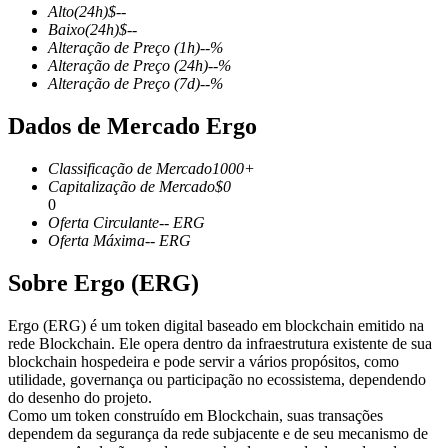
Alto
(24h)
$
--
Baixo
(24h)
$
--
Alteração de Preço
(1h)
--
%
Alteração de Preço
(24h)
--
%
Alteração de Preço
(7d)
--
%
Futuros COIN-M
Dados de Mercado Ergo
Futuros de criptomoeda
Classificação de Mercado
1000+
Capitalização de Mercado
$
0
TradFi
0
Oferta Circulante
--
ERG
Derivativos de ações, câmbio, metais preciosos e commodities
Oferta Máxima
--
ERG
Sobre Ergo (ERG)
Ergo (ERG) é um token digital baseado em blockchain emitido na
rede Blockchain. Ele opera dentro da infraestrutura existente de sua
blockchain hospedeira e pode servir a vários propósitos, como
utilidade, governança ou participação no ecossistema, dependendo
do desenho do projeto.
Como um token construído em Blockchain, suas transações
dependem da segurança da rede subjacente e de seu mecanismo de
Futuros de USDC