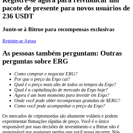
Torne-se um Trader de Cópias
pacote de presente para novos usuários de
236 USDT
Desfrute da partilha de lucros e comissões de copy trading
Junte-se à Bitrue para recompensas exclusivas
Registre-se Agora
As pessoas também perguntam: Outras
perguntas sobre ERG
Como comprar e negociar ERG?
Informação
Por que o preço da Ergo cai?
Qual é o preço mais alto de todos os tempos da Ergo?
Análise de big data, incluindo informações comerciais, etc.
Qual é a capitalização de mercado da Ergo hoje?
Agora é um bom momento para investir em Ergo?
Onde você pode obter recompensas gratuitas de $ERG?
Como você pode acompanhar o preço da Ergo?
Os mercados de criptomoedas são altamente voláteis e podem
experimentar flutuações rápidas de preço. Você é o único
responsável por suas decisões de investimento e a Bitrue não é
responsável por quaisquer perdas que você possa incorrer. Nós