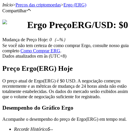
Início
>
Preços das criptomoedas
>
Ergo
(ERG)
Compartilhar
Ergo
Preço
ERG
/USD: $
0
Futuros
Mudança de Preço Hoje
:
0
（
--
%）
Se você não tem certeza de como comprar Ergo, consulte nosso guia
completo
Como Comprar ERG
.
Dados atualizados em às (UTC+8)
Preço Ergo(ERG) Hoje
O preço atual de Ergo(ERG) é $0 USD. A negociação começou
recentemente e as métricas de mudança de 24 horas ainda não estão
Futuros de USDT
totalmente estabelecidas. Os dados do mercado serão exibidos assim
que o volume de negociação suficiente for registrado.
Futuros usando USDT como garantia
Desempenho do Gráfico Ergo
Acompanhe o desempenho do preço de Ergo(ERG) em tempo real.
Recorde Histórico
$
--