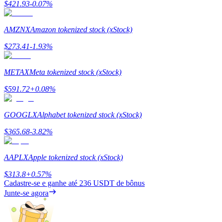
$
421.93
-0.07
%
Estacamento
AMZNX
Amazon tokenized stock (xStock)
Altos retornos e acesso instantâneo
$
273.41
-1.93
%
METAX
Meta tokenized stock (xStock)
$
591.72
+
0.08
%
GOOGLX
Alphabet tokenized stock (xStock)
$
365.68
-3.82
%
Launchpool
Staking flexível para ganhar tokens populares.
AAPLX
Apple tokenized stock (xStock)
$
313.8
+
0.57
%
Cadastre-se e ganhe até
236 USDT
de bônus
Junte-se agora