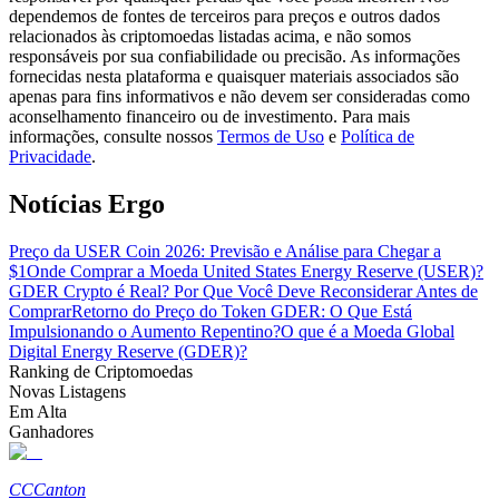
dependemos de fontes de terceiros para preços e outros dados
relacionados às criptomoedas listadas acima, e não somos
Guia
responsáveis por sua confiabilidade ou precisão. As informações
fornecidas nesta plataforma e quaisquer materiais associados são
Guia para iniciantes em futuros
apenas para fins informativos e não devem ser consideradas como
aconselhamento financeiro ou de investimento. Para mais
informações, consulte nossos
Termos de Uso
e
Política de
Privacidade
.
Notícias Ergo
Preço da USER Coin 2026: Previsão e Análise para Chegar a
$1
Onde Comprar a Moeda United States Energy Reserve (USER)?
GDER Crypto é Real? Por Que Você Deve Reconsiderar Antes de
Comprar
Retorno do Preço do Token GDER: O Que Está
Estratégias de negociação
Impulsionando o Aumento Repentino?
O que é a Moeda Global
Aprenda como se manter lucrativo
Digital Energy Reserve (GDER)?
Ranking de Criptomoedas
Novas Listagens
Em Alta
Ganhadores
CC
Canton