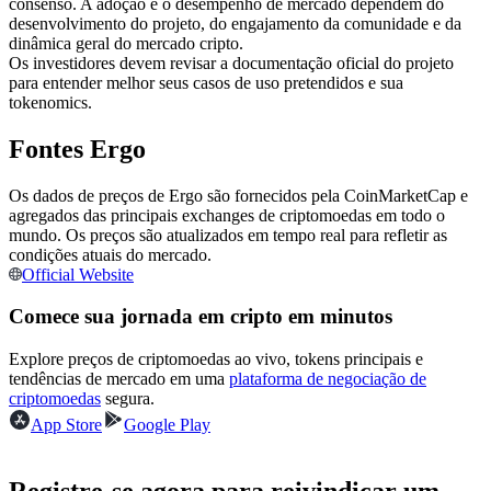
consenso. A adoção e o desempenho de mercado dependem do
desenvolvimento do projeto, do engajamento da comunidade e da
Futuros usando USDC como garantia
dinâmica geral do mercado cripto.
Os investidores devem revisar a documentação oficial do projeto
para entender melhor seus casos de uso pretendidos e sua
tokenomics.
Fontes Ergo
Os dados de preços de Ergo são fornecidos pela CoinMarketCap e
agregados das principais exchanges de criptomoedas em todo o
mundo. Os preços são atualizados em tempo real para refletir as
Copiar Trading
condições atuais do mercado.
Official Website
Junte-se aos principais traders
Comece sua jornada em cripto em minutos
Explore preços de criptomoedas ao vivo, tokens principais e
tendências de mercado em uma
plataforma de negociação de
criptomoedas
segura.
App Store
Google Play
Registre-se agora para reivindicar um