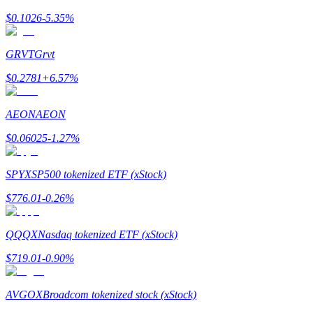
$
0.1026
-5.35
%
Ganhar
GRVT
Grvt
$
0.2781
+
6.57
%
AEON
AEON
$
0.06025
-1.27
%
Porquinho poderoso
SPYX
SP500 tokenized ETF (xStock)
Ganhe recompensas competitivas diariamente
$
776.01
-0.26
%
QQQX
Nasdaq tokenized ETF (xStock)
$
719.01
-0.90
%
AVGOX
Broadcom tokenized stock (xStock)