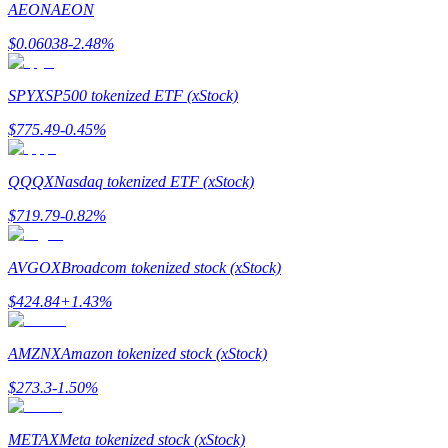
AEON
AEON
$
0.06038
-2.48
%
Guia
Guia para iniciantes em futuros
SPYX
SP500 tokenized ETF (xStock)
$
775.49
-0.45
%
QQQX
Nasdaq tokenized ETF (xStock)
$
719.79
-0.82
%
AVGOX
Broadcom tokenized stock (xStock)
Estratégias de negociação
$
424.84
+
1.43
%
Aprenda como se manter lucrativo
AMZNX
Amazon tokenized stock (xStock)
$
273.3
-1.50
%
METAX
Meta tokenized stock (xStock)