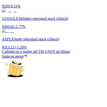
$
593
-0.11
%
Ganhar
GOOGLX
Alphabet tokenized stock (xStock)
$
360.62
-5.77
%
AAPLX
Apple tokenized stock (xStock)
$
313.12
+
1.20
%
Cadastre-se e ganhe até
236 USDT
de bônus
Junte-se agora
Porquinho poderoso
Ganhe recompensas competitivas diariamente