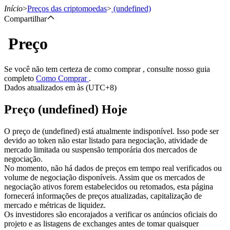
Início
>
Preços das criptomoedas
>
(undefined)
Compartilhar
Preço
Futuros
Se você não tem certeza de como comprar , consulte nosso guia
completo
Como Comprar
.
Dados atualizados em às (UTC+8)
Preço (undefined) Hoje
O preço de (undefined) está atualmente indisponível. Isso pode ser
devido ao token não estar listado para negociação, atividade de
mercado limitada ou suspensão temporária dos mercados de
Futuros de USDT
negociação.
No momento, não há dados de preços em tempo real verificados ou
Futuros usando USDT como garantia
volume de negociação disponíveis. Assim que os mercados de
negociação ativos forem estabelecidos ou retomados, esta página
fornecerá informações de preços atualizadas, capitalização de
mercado e métricas de liquidez.
Os investidores são encorajados a verificar os anúncios oficiais do
projeto e as listagens de exchanges antes de tomar quaisquer