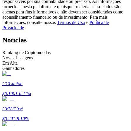
responsáveis por sua confiabilidade ou precisão. As informações
Torne-se um Trader de Cópias
fornecidas nesta plataforma e quaisquer materiais associados são
apenas para fins informativos e não devem ser consideradas como
Desfrute da partilha de lucros e comissões de copy trading
aconselhamento financeiro ou de investimento. Para mais
informações, consulte nossos
Termos de Uso
e
Política de
Privacidade
.
Notícias
Ranking de Criptomoedas
Novas Listagens
Em Alta
Ganhadores
Informação
CC
Canton
Análise de big data, incluindo informações comerciais, etc.
$
0.1001
-6.41
%
GRVT
Grvt
$
0.291
-8.10
%