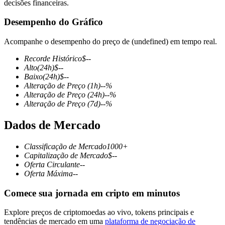
decisões financeiras.
Desempenho do Gráfico
Acompanhe o desempenho do preço de (undefined) em tempo real.
Futuros COIN-M
Recorde Histórico
$
--
Futuros de criptomoeda
Alto
(24h)
$
--
Baixo
(24h)
$
--
Alteração de Preço
(1h)
--
%
Alteração de Preço
(24h)
--
%
TradFi
Alteração de Preço
(7d)
--
%
Derivativos de ações, câmbio, metais preciosos e commodities
Dados de Mercado
Classificação de Mercado
1000+
Capitalização de Mercado
$
--
Oferta Circulante
--
Oferta Máxima
--
Comece sua jornada em cripto em minutos
Explore preços de criptomoedas ao vivo, tokens principais e
Futuros de USDC
tendências de mercado em uma
plataforma de negociação de