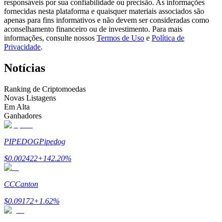
responsáveis por sua confiabilidade ou precisão. As informações
Torne-se um Trader de Cópias
fornecidas nesta plataforma e quaisquer materiais associados são
apenas para fins informativos e não devem ser consideradas como
Desfrute da partilha de lucros e comissões de copy trading
aconselhamento financeiro ou de investimento. Para mais
informações, consulte nossos
Termos de Uso
e
Política de
Privacidade
.
Notícias
Ranking de Criptomoedas
Novas Listagens
Em Alta
Ganhadores
Informação
PIPEDOG
Pipedog
Análise de big data, incluindo informações comerciais, etc.
$
0.002422
+
142.20
%
CC
Canton
$
0.09172
+
1.62
%