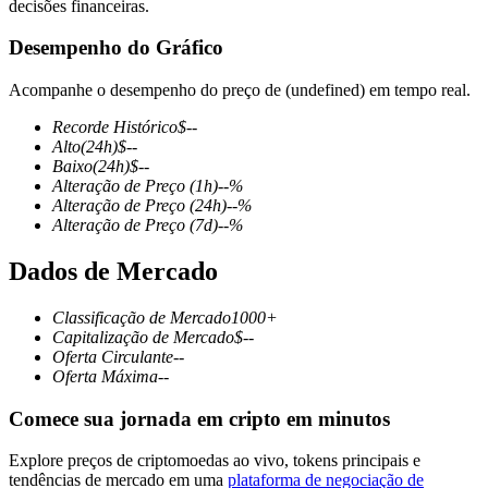
decisões financeiras.
Desempenho do Gráfico
Acompanhe o desempenho do preço de (undefined) em tempo real.
Futuros COIN-M
Recorde Histórico
$
--
Futuros de criptomoeda
Alto
(24h)
$
--
Baixo
(24h)
$
--
Alteração de Preço
(1h)
--
%
Alteração de Preço
(24h)
--
%
TradFi
Alteração de Preço
(7d)
--
%
Derivativos de ações, câmbio, metais preciosos e commodities
Dados de Mercado
Classificação de Mercado
1000+
Capitalização de Mercado
$
--
Oferta Circulante
--
Oferta Máxima
--
Comece sua jornada em cripto em minutos
Explore preços de criptomoedas ao vivo, tokens principais e
Futuros de USDC
tendências de mercado em uma
plataforma de negociação de