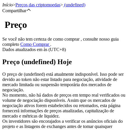
Início
>
Preços das criptomoedas
>
(undefined)
Compartilhar
Preço
Futuros
Se você não tem certeza de como comprar , consulte nosso guia
completo
Como Comprar
.
Dados atualizados em às (UTC+8)
Preço (undefined) Hoje
O preço de (undefined) está atualmente indisponível. Isso pode ser
devido ao token não estar listado para negociação, atividade de
mercado limitada ou suspensão temporária dos mercados de
Futuros de USDT
negociação.
No momento, não há dados de preços em tempo real verificados ou
Futuros usando USDT como garantia
volume de negociação disponíveis. Assim que os mercados de
negociação ativos forem estabelecidos ou retomados, esta página
fornecerá informações de preços atualizadas, capitalização de
mercado e métricas de liquidez.
Os investidores são encorajados a verificar os anúncios oficiais do
projeto e as listagens de exchanges antes de tomar quaisquer