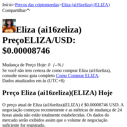
Início
>
Preços das criptomoedas
>
Eliza (ai16zeliza)
(ELIZA)
Compartilhar
Eliza (ai16zeliza)
Futuros
Preço
ELIZA
/USD:
$
0.00008746
Mudança de Preço Hoje
:
0
（
--
%）
Se você não tem certeza de como comprar Eliza (ai16zeliza),
consulte nosso guia completo
Como Comprar ELIZA
.
Dados atualizados em às (UTC+8)
Futuros de USDT
Preço Eliza (ai16zeliza)(ELIZA) Hoje
Futuros usando USDT como garantia
O preço atual de Eliza (ai16zeliza)(ELIZA) é $0.00008746 USD. A
negociação começou recentemente e as métricas de mudança de 24
horas ainda não estão totalmente estabelecidas. Os dados do
mercado serão exibidos assim que o volume de negociação
suficiente for registrado.