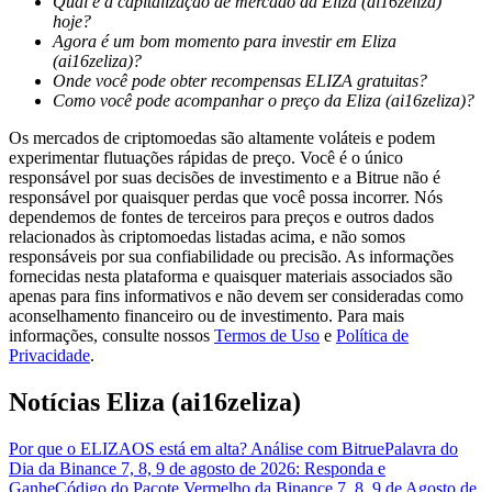
Qual é a capitalização de mercado da Eliza (ai16zeliza)
hoje?
Agora é um bom momento para investir em Eliza
Guia
(ai16zeliza)?
Onde você pode obter recompensas ELIZA gratuitas?
Guia para iniciantes em futuros
Como você pode acompanhar o preço da Eliza (ai16zeliza)?
Os mercados de criptomoedas são altamente voláteis e podem
experimentar flutuações rápidas de preço. Você é o único
responsável por suas decisões de investimento e a Bitrue não é
responsável por quaisquer perdas que você possa incorrer. Nós
dependemos de fontes de terceiros para preços e outros dados
relacionados às criptomoedas listadas acima, e não somos
responsáveis por sua confiabilidade ou precisão. As informações
fornecidas nesta plataforma e quaisquer materiais associados são
apenas para fins informativos e não devem ser consideradas como
Estratégias de negociação
aconselhamento financeiro ou de investimento. Para mais
informações, consulte nossos
Termos de Uso
e
Política de
Aprenda como se manter lucrativo
Privacidade
.
Notícias Eliza (ai16zeliza)
Por que o ELIZAOS está em alta? Análise com Bitrue
Palavra do
Dia da Binance 7, 8, 9 de agosto de 2026: Responda e
Ganhe
Código do Pacote Vermelho da Binance 7, 8, 9 de Agosto de