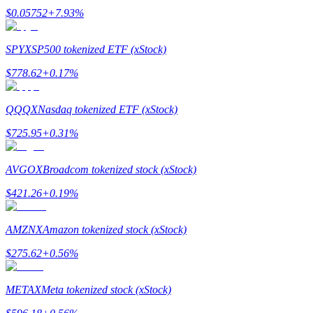
$
0.05752
+
7.93
%
Estacamento
Altos retornos e acesso instantâneo
SPYX
SP500 tokenized ETF (xStock)
$
778.62
+
0.17
%
QQQX
Nasdaq tokenized ETF (xStock)
$
725.95
+
0.31
%
AVGOX
Broadcom tokenized stock (xStock)
Launchpool
$
421.26
+
0.19
%
Staking flexível para ganhar tokens populares.
AMZNX
Amazon tokenized stock (xStock)
$
275.62
+
0.56
%
METAX
Meta tokenized stock (xStock)