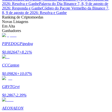
2026: Resolva e Ganhe
Palavra do Dia Binance 7, 8, 9 de agosto de
2026: Responda e Ganhe
Código do Pacote Vermelho da Binance 7,
Ganhar
8, 9 de agosto de 2026: Resolva e Ganhe
Ranking de Criptomoedas
Novas Listagens
Em Alta
Ganhadores
PIPEDOG
Pipedog
$
0.002647
+
8.21
%
Porquinho poderoso
CC
Canton
Ganhe recompensas competitivas diariamente
$
0.09826
+
10.07
%
GRVT
Grvt
$
0.2867
-2.39
%
AEON
AEON