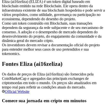
Eliza (ai16zeliza) (ELIZA) é um token digital baseado em
Futuros usando USDC como garantia
blockchain emitido na rede Blockchain. Ele opera dentro da
infraestrutura existente de sua blockchain hospedeira e pode servir a
vários propósitos, como utilidade, governança ou participação no
ecossistema, dependendo do desenho do projeto.
Como um token construído em Blockchain, suas transações
dependem da segurança da rede subjacente e de seu mecanismo de
consenso. A adoção e o desempenho de mercado dependem do
desenvolvimento do projeto, do engajamento da comunidade e da
dinâmica geral do mercado cripto.
Os investidores devem revisar a documentação oficial do projeto
para entender melhor seus casos de uso pretendidos e sua
tokenomics.
Copiar Trading
Junte-se aos principais traders
Fontes Eliza (ai16zeliza)
Os dados de preços de Eliza (ai16zeliza) são fornecidos pela
CoinMarketCap e agregados das principais exchanges de
criptomoedas em todo o mundo. Os preços são atualizados em
tempo real para refletir as condições atuais do mercado.
Official Website
Comece sua jornada em cripto em minutos