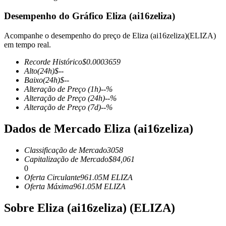
Desempenho do Gráfico Eliza (ai16zeliza)
Acompanhe o desempenho do preço de Eliza (ai16zeliza)(ELIZA)
em tempo real.
Futuros COIN-M
Recorde Histórico
$
0.0003659
Futuros de criptomoeda
Alto
(24h)
$
--
Baixo
(24h)
$
--
Alteração de Preço
(1h)
--
%
Alteração de Preço
(24h)
--
%
TradFi
Alteração de Preço
(7d)
--
%
Derivativos de ações, câmbio, metais preciosos e commodities
Dados de Mercado Eliza (ai16zeliza)
Classificação de Mercado
3058
Capitalização de Mercado
$
84,061
0
Oferta Circulante
961.05M
ELIZA
Oferta Máxima
961.05M
ELIZA
Sobre Eliza (ai16zeliza) (ELIZA)
Futuros de USDC