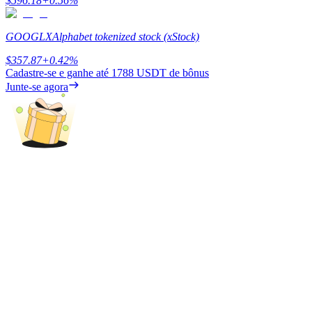
$
596.18
+
0.56
%
GOOGLX
Alphabet tokenized stock (xStock)
Bloqueios de BTR
$
357.87
+
0.42
%
Investimentos exclusivos para titulares de BTR
Cadastre-se e ganhe até
1788 USDT
de bônus
Junte-se agora
Empréstimos
Serviço de empréstimo apoiado por criptografia