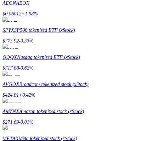
AEON
AEON
$
0.06012
+
1.98
%
Guia
Guia para iniciantes em futuros
SPYX
SP500 tokenized ETF (xStock)
$
773.92
-0.33
%
QQQX
Nasdaq tokenized ETF (xStock)
$
717.88
-0.62
%
AVGOX
Broadcom tokenized stock (xStock)
Estratégias de negociação
$
424.81
+
0.42
%
Aprenda como se manter lucrativo
AMZNX
Amazon tokenized stock (xStock)
$
271.69
-0.01
%
METAX
Meta tokenized stock (xStock)