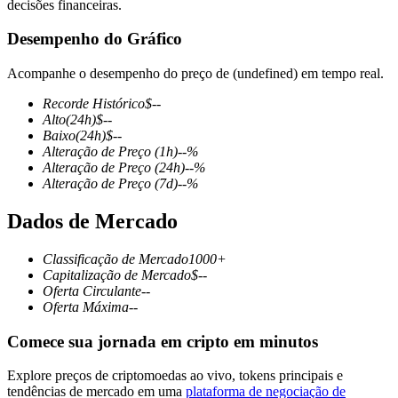
decisões financeiras.
Desempenho do Gráfico
Acompanhe o desempenho do preço de (undefined) em tempo real.
Futuros COIN-M
Recorde Histórico
$
--
Futuros de criptomoeda
Alto
(24h)
$
--
Baixo
(24h)
$
--
Alteração de Preço
(1h)
--
%
Alteração de Preço
(24h)
--
%
TradFi
Alteração de Preço
(7d)
--
%
Derivativos de ações, câmbio, metais preciosos e commodities
Dados de Mercado
Classificação de Mercado
1000+
Capitalização de Mercado
$
--
Oferta Circulante
--
Oferta Máxima
--
Comece sua jornada em cripto em minutos
Explore preços de criptomoedas ao vivo, tokens principais e
Futuros de USDC
tendências de mercado em uma
plataforma de negociação de