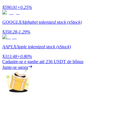
$
590.01
+
0.25
%
Ganhar
GOOGLX
Alphabet tokenized stock (xStock)
$
358.28
-1.29
%
AAPLX
Apple tokenized stock (xStock)
$
313.48
+
0.80
%
Cadastre-se e ganhe até
236 USDT
de bônus
Junte-se agora
Porquinho poderoso
Ganhe recompensas competitivas diariamente