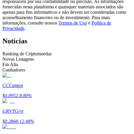
responsáveis por sua confiabilidade ou precisão. As informações
Torne-se um Trader de Cópias
fornecidas nesta plataforma e quaisquer materiais associados são
apenas para fins informativos e não devem ser consideradas como
Desfrute da partilha de lucros e comissões de copy trading
aconselhamento financeiro ou de investimento. Para mais
informações, consulte nossos
Termos de Uso
e
Política de
Privacidade
.
Notícias
Ranking de Criptomoedas
Novas Listagens
Em Alta
Ganhadores
Informação
CC
Canton
Análise de big data, incluindo informações comerciais, etc.
$
0.0952
-8.80
%
GRVT
Grvt
$
0.2868
-12.48
%