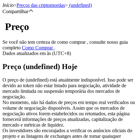
Início
>
Preços das criptomoedas
>
(undefined)
Compartilhar
Preço
Futuros
Se você não tem certeza de como comprar , consulte nosso guia
completo
Como Comprar
.
Dados atualizados em às (UTC+8)
Preço (undefined) Hoje
O preço de (undefined) está atualmente indisponível. Isso pode ser
devido ao token não estar listado para negociação, atividade de
mercado limitada ou suspensão temporária dos mercados de
Futuros de USDT
negociação.
No momento, não há dados de preços em tempo real verificados ou
Futuros usando USDT como garantia
volume de negociação disponíveis. Assim que os mercados de
negociação ativos forem estabelecidos ou retomados, esta página
fornecerá informações de preços atualizadas, capitalização de
mercado e métricas de liquidez.
Os investidores são encorajados a verificar os anúncios oficiais do
projeto e as listagens de exchanges antes de tomar quaisquer