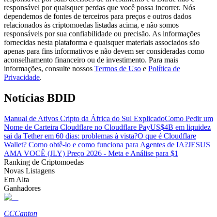
responsável por quaisquer perdas que você possa incorrer. Nós
dependemos de fontes de terceiros para preços e outros dados
Guia
relacionados às criptomoedas listadas acima, e não somos
responsáveis por sua confiabilidade ou precisão. As informações
Guia para iniciantes em futuros
fornecidas nesta plataforma e quaisquer materiais associados são
apenas para fins informativos e não devem ser consideradas como
aconselhamento financeiro ou de investimento. Para mais
informações, consulte nossos
Termos de Uso
e
Política de
Privacidade
.
Notícias BDID
Manual de Ativos Cripto da África do Sul Explicado
Como Pedir um
Nome de Carteira Cloudflare no Cloudflare Pay
US$4B em liquidez
sai da Tether em 60 dias: problemas à vista?
O que é Cloudflare
Estratégias de negociação
Wallet? Como obtê-lo e como funciona para Agentes de IA?
JESUS
Aprenda como se manter lucrativo
AMA VOCÊ (JLY) Preço 2026 - Meta e Análise para $1
Ranking de Criptomoedas
Novas Listagens
Em Alta
Ganhadores
CC
Canton