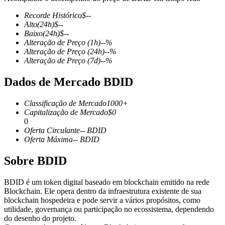
Recorde Histórico
$
--
Alto
(24h)
$
--
Baixo
(24h)
$
--
Alteração de Preço
(1h)
--
%
Futuros COIN-M
Alteração de Preço
(24h)
--
%
Alteração de Preço
(7d)
--
%
Futuros de criptomoeda
Dados de Mercado BDID
TradFi
Classificação de Mercado
1000+
Capitalização de Mercado
$
0
Derivativos de ações, câmbio, metais preciosos e commodities
0
Oferta Circulante
--
BDID
Oferta Máxima
--
BDID
Sobre BDID
BDID é um token digital baseado em blockchain emitido na rede
Blockchain. Ele opera dentro da infraestrutura existente de sua
blockchain hospedeira e pode servir a vários propósitos, como
utilidade, governança ou participação no ecossistema, dependendo
do desenho do projeto.
Futuros de USDC