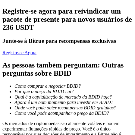
Torne-se um Trader de Cópias
Registre-se agora para reivindicar um
Desfrute da partilha de lucros e comissões de copy trading
pacote de presente para novos usuários de
236 USDT
Junte-se à Bitrue para recompensas exclusivas
Registre-se Agora
As pessoas também perguntam: Outras
perguntas sobre BDID
Informação
Como comprar e negociar BDID?
Análise de big data, incluindo informações comerciais, etc.
Por que o preço da BDID cai?
Qual é a capitalização de mercado da BDID hoje?
Agora é um bom momento para investir em BDID?
Onde você pode obter recompensas BDID gratuitas?
Como você pode acompanhar o preço da BDID?
Os mercados de criptomoedas são altamente voláteis e podem
experimentar flutuações rápidas de preço. Você é o único
responsável por suas decisões de investimento e a Bitrue não é