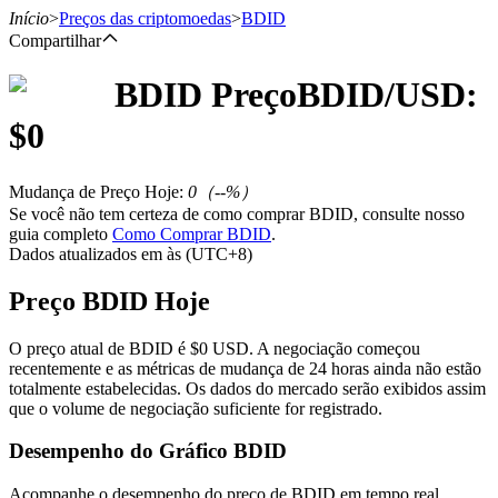
Início
>
Preços das criptomoedas
>
BDID
Compartilhar
BDID
Preço
BDID
/USD:
Futuros
$
0
Mudança de Preço Hoje
:
0
（
--
%）
Se você não tem certeza de como comprar BDID, consulte nosso
guia completo
Como Comprar BDID
.
Dados atualizados em às (UTC+8)
Preço BDID Hoje
Futuros de USDT
O preço atual de BDID é $0 USD. A negociação começou
recentemente e as métricas de mudança de 24 horas ainda não estão
Futuros usando USDT como garantia
totalmente estabelecidas. Os dados do mercado serão exibidos assim
que o volume de negociação suficiente for registrado.
Desempenho do Gráfico BDID
Acompanhe o desempenho do preço de BDID em tempo real.