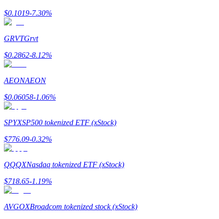
$
0.1019
-7.30
%
Ganhar
GRVT
Grvt
$
0.2862
-8.12
%
AEON
AEON
$
0.06058
-1.06
%
Porquinho poderoso
SPYX
SP500 tokenized ETF (xStock)
Ganhe recompensas competitivas diariamente
$
776.09
-0.32
%
QQQX
Nasdaq tokenized ETF (xStock)
$
718.65
-1.19
%
AVGOX
Broadcom tokenized stock (xStock)