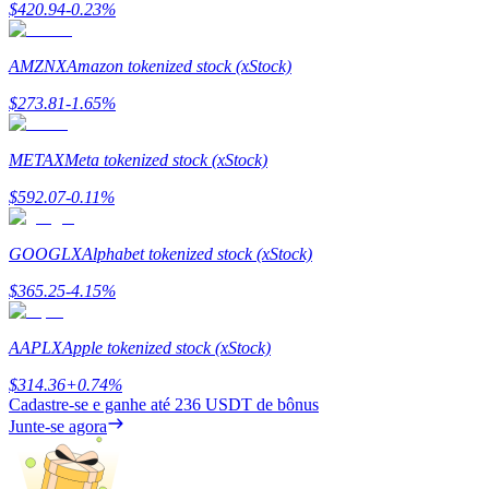
$
420.94
-0.23
%
Estacamento
AMZNX
Amazon tokenized stock (xStock)
Altos retornos e acesso instantâneo
$
273.81
-1.65
%
METAX
Meta tokenized stock (xStock)
$
592.07
-0.11
%
GOOGLX
Alphabet tokenized stock (xStock)
$
365.25
-4.15
%
Launchpool
Staking flexível para ganhar tokens populares.
AAPLX
Apple tokenized stock (xStock)
$
314.36
+
0.74
%
Cadastre-se e ganhe até
236 USDT
de bônus
Junte-se agora