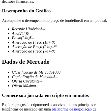
decisões financeiras.
Desempenho do Gráfico
Acompanhe o desempenho do preço de (undefined) em tempo real.
Futuros COIN-M
Recorde Histórico
$
--
Futuros de criptomoeda
Alto
(24h)
$
--
Baixo
(24h)
$
--
Alteração de Preço
(1h)
--
%
Alteração de Preço
(24h)
--
%
TradFi
Alteração de Preço
(7d)
--
%
Derivativos de ações, câmbio, metais preciosos e commodities
Dados de Mercado
Classificação de Mercado
1000+
Capitalização de Mercado
$
--
Oferta Circulante
--
Oferta Máxima
--
Comece sua jornada em cripto em minutos
Explore preços de criptomoedas ao vivo, tokens principais e
Futuros de USDC
tendências de mercado em uma
plataforma de negociação de