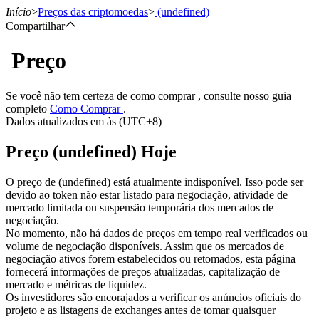
Início
>
Preços das criptomoedas
>
(undefined)
Compartilhar
Preço
Futuros
Se você não tem certeza de como comprar , consulte nosso guia
completo
Como Comprar
.
Dados atualizados em às (UTC+8)
Preço (undefined) Hoje
O preço de (undefined) está atualmente indisponível. Isso pode ser
devido ao token não estar listado para negociação, atividade de
mercado limitada ou suspensão temporária dos mercados de
Futuros de USDT
negociação.
No momento, não há dados de preços em tempo real verificados ou
Futuros usando USDT como garantia
volume de negociação disponíveis. Assim que os mercados de
negociação ativos forem estabelecidos ou retomados, esta página
fornecerá informações de preços atualizadas, capitalização de
mercado e métricas de liquidez.
Os investidores são encorajados a verificar os anúncios oficiais do
projeto e as listagens de exchanges antes de tomar quaisquer