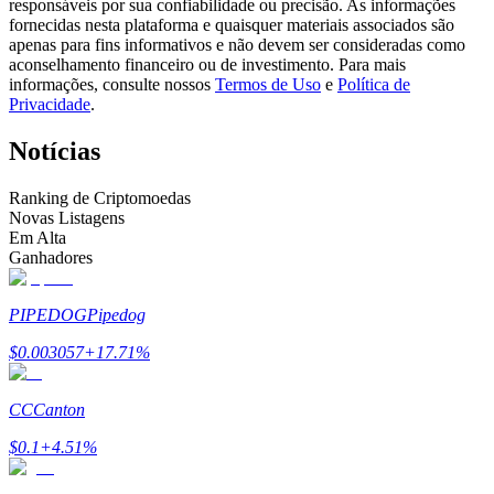
responsáveis por sua confiabilidade ou precisão. As informações
Torne-se um Trader de Cópias
fornecidas nesta plataforma e quaisquer materiais associados são
apenas para fins informativos e não devem ser consideradas como
Desfrute da partilha de lucros e comissões de copy trading
aconselhamento financeiro ou de investimento. Para mais
informações, consulte nossos
Termos de Uso
e
Política de
Privacidade
.
Notícias
Ranking de Criptomoedas
Novas Listagens
Em Alta
Ganhadores
Informação
PIPEDOG
Pipedog
Análise de big data, incluindo informações comerciais, etc.
$
0.003057
+
17.71
%
CC
Canton
$
0.1
+
4.51
%