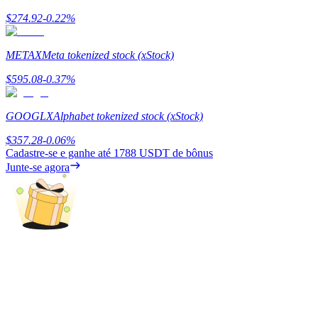
$
274.92
-0.22
%
Ganhar
METAX
Meta tokenized stock (xStock)
$
595.08
-0.37
%
GOOGLX
Alphabet tokenized stock (xStock)
$
357.28
-0.06
%
Cadastre-se e ganhe até
1788 USDT
de bônus
Junte-se agora
Porquinho poderoso
Ganhe recompensas competitivas diariamente