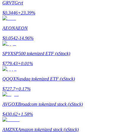
GRVT
Grvt
$
0.3446
+
23.39
%
Guia
Guia para iniciantes em futuros
AEON
AEON
$
0.0542
-14.96
%
SPYX
SP500 tokenized ETF (xStock)
$
779.43
+
0.01
%
QQQX
Nasdaq tokenized ETF (xStock)
Estratégias de negociação
$
727.7
+
0.17
%
Aprenda como se manter lucrativo
AVGOX
Broadcom tokenized stock (xStock)
$
430.62
+
1.58
%
AMZNX
Amazon tokenized stock (xStock)