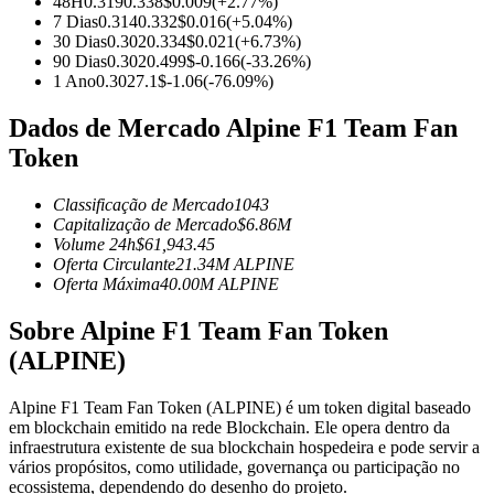
48H
0.319
0.338
$
0.009
(
+
2.77
%)
7 Dias
0.314
0.332
$
0.016
(
+
5.04
%)
Futuros usando USDC como garantia
30 Dias
0.302
0.334
$
0.021
(
+
6.73
%)
90 Dias
0.302
0.499
$
-0.166
(
-33.26
%)
1 Ano
0.302
7.1
$
-1.06
(
-76.09
%)
Dados de Mercado Alpine F1 Team Fan
Token
Classificação de Mercado
1043
Capitalização de Mercado
$
6.86M
Volume 24h
$
61,943.45
Copiar Trading
Oferta Circulante
21.34M
ALPINE
Oferta Máxima
40.00M
ALPINE
Junte-se aos principais traders
Sobre Alpine F1 Team Fan Token
(ALPINE)
Alpine F1 Team Fan Token (ALPINE) é um token digital baseado
em blockchain emitido na rede Blockchain. Ele opera dentro da
infraestrutura existente de sua blockchain hospedeira e pode servir a
vários propósitos, como utilidade, governança ou participação no
ecossistema, dependendo do desenho do projeto.