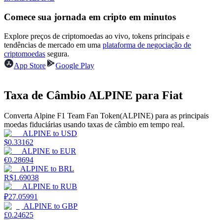
Comece sua jornada em cripto em minutos
Ganhar
Explore preços de criptomoedas ao vivo, tokens principais e
tendências de mercado em uma
plataforma de negociação de
criptomoedas
segura.
App Store
Google Play
Taxa de Câmbio ALPINE para Fiat
Converta Alpine F1 Team Fan Token(ALPINE) para as principais
Porquinho poderoso
moedas fiduciárias usando taxas de câmbio em tempo real.
ALPINE
to
USD
Ganhe recompensas competitivas diariamente
$
0.33162
ALPINE
to
EUR
€
0.28694
ALPINE
to
BRL
R$
1.69038
ALPINE
to
RUB
₽
27.05991
ALPINE
to
GBP
£
0.24625