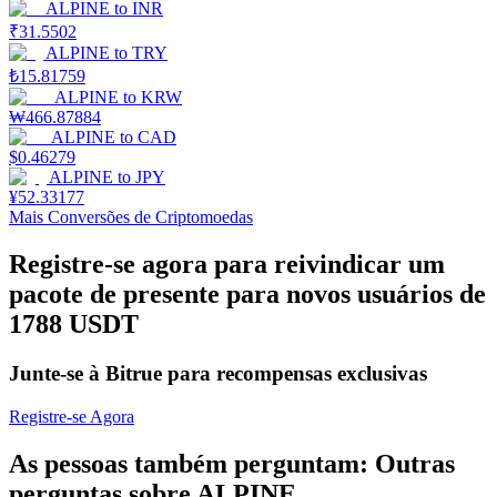
ALPINE
to
INR
₹
31.5502
Estacamento
ALPINE
to
TRY
₺
15.81759
Altos retornos e acesso instantâneo
ALPINE
to
KRW
₩
466.87884
ALPINE
to
CAD
$
0.46279
ALPINE
to
JPY
¥
52.33177
Mais Conversões de Criptomoedas
Registre-se agora para reivindicar um
pacote de presente para novos usuários de
Launchpool
1788 USDT
Staking flexível para ganhar tokens populares.
Junte-se à Bitrue para recompensas exclusivas
Registre-se Agora
As pessoas também perguntam: Outras
perguntas sobre ALPINE