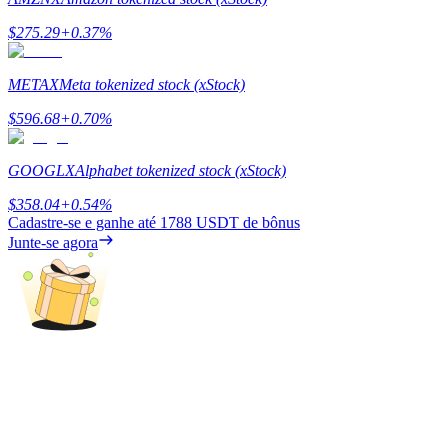
Deposit & Trade BTC to Share 25000 USDT prize pool!
$
275.29
+
0.37
%
METAX
Meta tokenized stock (xStock)
Deposit CASHCAT & Win
$
596.68
+
0.70
%
Share 500000 CASHCAT prize pool
GOOGLX
Alphabet tokenized stock (xStock)
$
358.04
+
0.54
%
Exclusive for BitMart Users
Cadastre-se e ganhe até
1788 USDT
de bônus
Junte-se agora
Register & Trade to Win 500,000 USDT
Precious Metals Trading Carnival
Trade Gold & Silver · 33,333 USDT Bonus