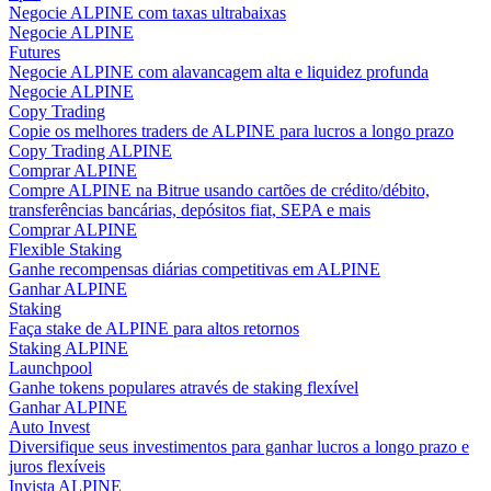
Negocie ALPINE com taxas ultrabaixas
Negocie ALPINE
Guia
Futures
Negocie ALPINE com alavancagem alta e liquidez profunda
Guia para iniciantes em futuros
Negocie ALPINE
Copy Trading
Copie os melhores traders de ALPINE para lucros a longo prazo
Copy Trading ALPINE
Comprar ALPINE
Compre ALPINE na Bitrue usando cartões de crédito/débito,
transferências bancárias, depósitos fiat, SEPA e mais
Comprar ALPINE
Flexible Staking
Ganhe recompensas diárias competitivas em ALPINE
Ganhar ALPINE
Estratégias de negociação
Staking
Faça stake de ALPINE para altos retornos
Aprenda como se manter lucrativo
Staking ALPINE
Launchpool
Ganhe tokens populares através de staking flexível
Ganhar ALPINE
Auto Invest
Diversifique seus investimentos para ganhar lucros a longo prazo e
juros flexíveis
Invista ALPINE