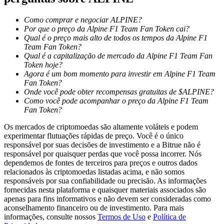
Como comprar e negociar ALPINE?
Por que o preço da Alpine F1 Team Fan Token cai?
Bloqueios de BTR
Qual é o preço mais alto de todos os tempos da Alpine F1
Team Fan Token?
Investimentos exclusivos para titulares de BTR
Qual é a capitalização de mercado da Alpine F1 Team Fan
Token hoje?
Agora é um bom momento para investir em Alpine F1 Team
Fan Token?
Onde você pode obter recompensas gratuitas de $ALPINE?
Como você pode acompanhar o preço da Alpine F1 Team
Fan Token?
Os mercados de criptomoedas são altamente voláteis e podem
experimentar flutuações rápidas de preço. Você é o único
responsável por suas decisões de investimento e a Bitrue não é
Empréstimos
responsável por quaisquer perdas que você possa incorrer. Nós
dependemos de fontes de terceiros para preços e outros dados
Serviço de empréstimo apoiado por criptografia
relacionados às criptomoedas listadas acima, e não somos
responsáveis por sua confiabilidade ou precisão. As informações
fornecidas nesta plataforma e quaisquer materiais associados são
apenas para fins informativos e não devem ser consideradas como
aconselhamento financeiro ou de investimento. Para mais
informações, consulte nossos
Termos de Uso
e
Política de