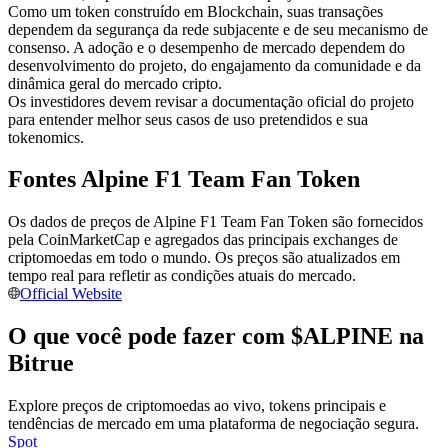
Como um token construído em Blockchain, suas transações
Torne-se um Trader de Cópias
dependem da segurança da rede subjacente e de seu mecanismo de
consenso. A adoção e o desempenho de mercado dependem do
Desfrute da partilha de lucros e comissões de copy trading
desenvolvimento do projeto, do engajamento da comunidade e da
dinâmica geral do mercado cripto.
Os investidores devem revisar a documentação oficial do projeto
para entender melhor seus casos de uso pretendidos e sua
tokenomics.
Fontes Alpine F1 Team Fan Token
Os dados de preços de Alpine F1 Team Fan Token são fornecidos
pela CoinMarketCap e agregados das principais exchanges de
Informação
criptomoedas em todo o mundo. Os preços são atualizados em
tempo real para refletir as condições atuais do mercado.
Análise de big data, incluindo informações comerciais, etc.
Official Website
O que você pode fazer com $ALPINE na
Bitrue
Explore preços de criptomoedas ao vivo, tokens principais e
tendências de mercado em uma plataforma de negociação segura.
Spot