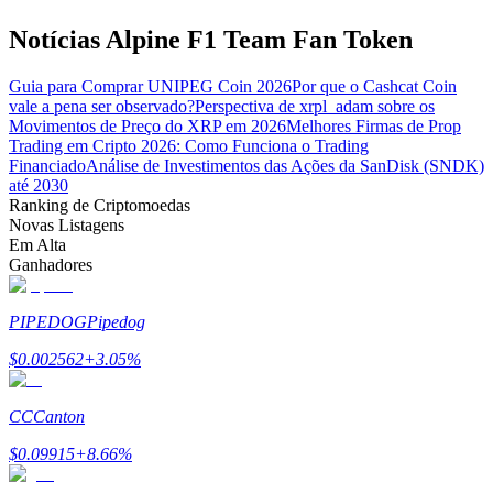
Notícias Alpine F1 Team Fan Token
Guia para Comprar UNIPEG Coin 2026
Por que o Cashcat Coin
vale a pena ser observado?
Perspectiva de xrpl_adam sobre os
Movimentos de Preço do XRP em 2026
Melhores Firmas de Prop
Parceiros Bitrue
Trading em Cripto 2026: Como Funciona o Trading
Financiado
Análise de Investimentos das Ações da SanDisk (SNDK)
até 2030
Ranking de Criptomoedas
Novas Listagens
Em Alta
Ganhadores
PIPEDOG
Pipedog
Afiliados Bitrue
$
0.002562
+
3.05
%
Até 65% de comissões!
CC
Canton
$
0.09915
+
8.66
%