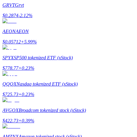
GRVT
Grvt
$
0.2874
-2.12
%
AEON
AEON
Indicação
$
0.05712
+
5.99
%
Convide um amigo para receber recompensas em dinheiro
BTC Welcome Rewards
SPYX
SP500 tokenized ETF (xStock)
$
778.77
+
0.23
%
QQQX
Nasdaq tokenized ETF (xStock)
$
725.73
+
0.23
%
AVGOX
Broadcom tokenized stock (xStock)
$
422.73
+
0.39
%
BTC Welcome Rewards
AMZNX
Amazon tokenized stock (xStock)