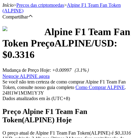
Início
>
Preços das criptomoedas
>
Alpine F1 Team Fan Token
(ALPINE)
Compartilhar
Alpine F1 Team Fan
Futuros
Token
Preço
ALPINE
/USD:
$
0.3316
Mudança de Preço Hoje
:
+0.00997
（
3.1
%）
Negocie ALPINE agora
Se você não tem certeza de como comprar Alpine F1 Team Fan
Token, consulte nosso guia completo
Como Comprar ALPINE
.
24H
1W
1M
3M
1Y
3Y
Futuros de USDT
Dados atualizados em às (UTC+8)
Futuros usando USDT como garantia
Preço Alpine F1 Team Fan
Token(ALPINE) Hoje
O preço atual de Alpine F1 Team Fan Token(ALPINE) é
$0.3316