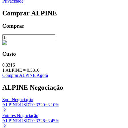
Privacidade
.
Comprar
ALPINE
Comprar
Investimento Automático
Obtenha lucro a longo prazo e interesses flexíveis
Custo
0.3316
1
ALPINE
=
0.3316
Comprar ALPINE Agora
ALPINE
Negociação
Aprenda a apostar
Spot Negociação
Aprenda como ganhar renda passiva
ALPINE/USDT
0.3320
+
3.10
%
Bitrue
AI
Futures Negociação
ALPINE/USDT
0.3326
+
3.45
%