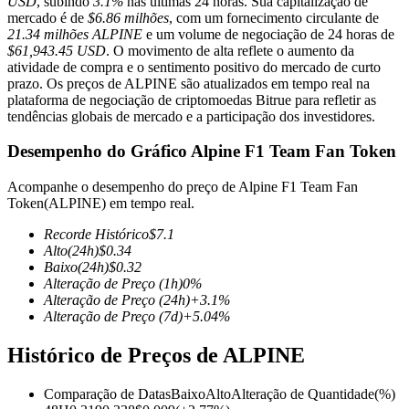
USD
, subindo
3.1%
nas últimas 24 horas. Sua capitalização de
mercado é de
$6.86 milhões
, com um fornecimento circulante de
21.34 milhões ALPINE
e um volume de negociação de 24 horas de
$61,943.45 USD
. O movimento de alta reflete o aumento da
atividade de compra e o sentimento positivo do mercado de curto
prazo. Os preços de ALPINE são atualizados em tempo real na
Futuros COIN-M
plataforma de negociação de criptomoedas Bitrue para refletir as
Futuros de criptomoeda
tendências globais de mercado e a participação dos investidores.
Desempenho do Gráfico Alpine F1 Team Fan Token
TradFi
Acompanhe o desempenho do preço de Alpine F1 Team Fan
Token(ALPINE) em tempo real.
Derivativos de ações, câmbio, metais preciosos e commodities
Recorde Histórico
$
7.1
Alto
(24h)
$
0.34
Baixo
(24h)
$
0.32
Alteração de Preço
(1h)
0
%
Alteração de Preço
(24h)
+
3.1
%
Alteração de Preço
(7d)
+
5.04
%
Histórico de Preços de ALPINE
Comparação de Datas
Baixo
Alto
Alteração de Quantidade
(%)
Futuros de USDC