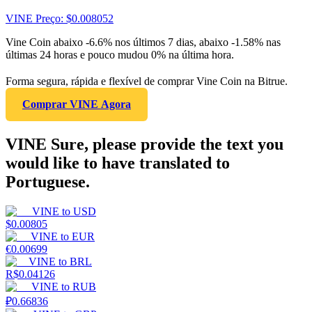
VINE
Preço
: $
0.008052
Vine Coin abaixo -6.6% nos últimos 7 dias, abaixo -1.58% nas
últimas 24 horas e pouco mudou 0% na última hora.
Forma segura, rápida e flexível de comprar Vine Coin na Bitrue.
Comprar VINE Agora
VINE Sure, please provide the text you
would like to have translated to
Portuguese.
VINE
to
USD
$
0.00805
VINE
to
EUR
€
0.00699
VINE
to
BRL
R$
0.04126
VINE
to
RUB
₽
0.66836