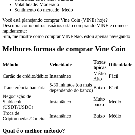
Volatilidade
:
Moderado
Futuros usando USDC como garantia
Sentimento do mercado
:
Medo
Você está planejando comprar Vine Coin (VINE) hoje?
Descubra como outros usuários estão comprando VINE e comece
rapidamente:
Sim, me mostre como comprar VINE
Não, estou apenas navegando
Melhores formas de comprar Vine Coin
Taxas
Método
Velocidade
Dificuldade
típicas
Copiar Trading
Médio-
Cartão de crédito/débito
Instantâneo
Fácil
Junte-se aos principais traders
Alto
5-30 minutos (ou mais
Transferência bancária
Baixo
Fácil
dependendo do banco)
Negociação de
Muito
Stablecoin
Instantâneo
Médio
baixo
(USDT/USDC)
Troca de
Instantâneo
Baixo
Médio
Criptomoedas/Carteira
Qual é o melhor método?