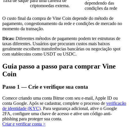
Taxa de saque
para uma carteira de
dependendo das
criptomoedas externa.
condições da rede
O custo final da compra de Vine Coin depende do método de
pagamento, congestionamento da rede e condições de mercado no
Investimento Automático
momento da transação.
Obtenha lucro a longo prazo e interesses flexíveis
Dicas:
Diferentes métodos de pagamento podem ter estruturas de
taxas diferentes. Usuários que procuram custos mais baixos
geralmente escolhem transferências bancárias ou negociação spot
com stablecoins como USDT ou USDC.
Guia passo a passo para comprar Vine
Coin
Passo
1 —
Crie e verifique sua conta
Aprenda a apostar
Comece criando uma conta Bitrue com seu e-mail, Apple ID ou
conta Google. Após se cadastrar, complete o processo de
verificação
Aprenda como ganhar renda passiva
de identidade (KYC)
. Para segurança adicional, ative o Google
2FA, configure uma chave de acesso e ative um código anti-
Bitrue
AI
phishing para proteger sua conta.
Criar e verificar conta
>