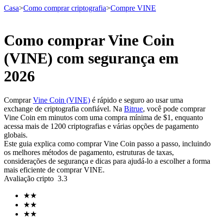
Casa
>
Como comprar criptografia
>
Compre VINE
Como comprar Vine Coin
Futuros
(VINE) com segurança em
2026
Comprar
Vine Coin (VINE)
é rápido e seguro ao usar uma
exchange de criptografia confiável. Na
Bitrue
, você pode comprar
Vine Coin em minutos com uma compra mínima de $1, enquanto
acessa mais de 1200 criptografias e várias opções de pagamento
globais.
Este guia explica como comprar Vine Coin passo a passo, incluindo
Futuros de USDT
os melhores métodos de pagamento, estruturas de taxas,
considerações de segurança e dicas para ajudá-lo a escolher a forma
Futuros usando USDT como garantia
mais eficiente de comprar VINE.
Avaliação cripto
3.3
★
★
★
★
★
★