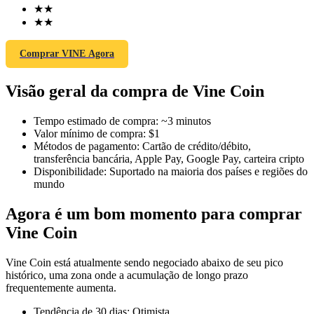
★
★
★
★
Comprar VINE Agora
Futuros COIN-M
Visão geral da compra de Vine Coin
Futuros de criptomoeda
Tempo estimado de compra
:
~3 minutos
Valor mínimo de compra
:
$1
TradFi
Métodos de pagamento
:
Cartão de crédito/débito,
transferência bancária, Apple Pay, Google Pay, carteira cripto
Derivativos de ações, câmbio, metais preciosos e commodities
Disponibilidade
:
Suportado na maioria dos países e regiões do
mundo
Agora é um bom momento para comprar
Vine Coin
Vine Coin está atualmente sendo negociado abaixo de seu pico
histórico, uma zona onde a acumulação de longo prazo
frequentemente aumenta.
Futuros de USDC
Tendência de 30 dias
:
Otimista