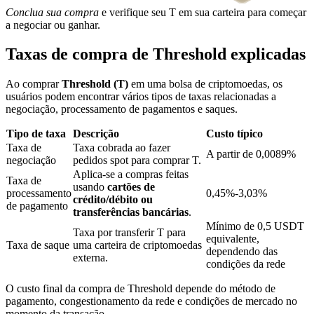
Conclua sua compra
e verifique seu T em sua carteira para começar
a negociar ou ganhar.
Bloqueios de BTR
Taxas de compra de Threshold explicadas
Investimentos exclusivos para titulares de BTR
Ao comprar
Threshold (T)
em uma bolsa de criptomoedas, os
usuários podem encontrar vários tipos de taxas relacionadas a
negociação, processamento de pagamentos e saques.
Tipo de taxa
Descrição
Custo típico
Taxa de
Taxa cobrada ao fazer
A partir de 0,0089%
negociação
pedidos spot para comprar T.
Aplica-se a compras feitas
Taxa de
usando
cartões de
processamento
0,45%-3,03%
crédito/débito ou
de pagamento
Empréstimos
transferências bancárias
.
Mínimo de 0,5 USDT
Taxa por transferir T para
Serviço de empréstimo apoiado por criptografia
equivalente,
Taxa de saque
uma carteira de criptomoedas
dependendo das
externa.
condições da rede
O custo final da compra de Threshold depende do método de
pagamento, congestionamento da rede e condições de mercado no
momento da transação.