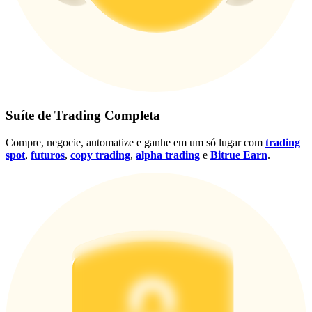
Conecte-se
Inscrever-se
Suíte de Trading Completa
Compre, negocie, automatize e ganhe em um só lugar com
trading
spot
,
futuros
,
copy trading
,
alpha trading
e
Bitrue Earn
.