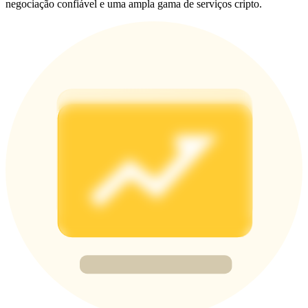
negociação confiável e uma ampla gama de serviços cripto.
Deposit & Trade BTC to Share 25000 USDT prize pool!
Deposit CASHCAT & Win
Share 500000 CASHCAT prize pool
Exclusive for BitMart Users
Register & Trade to Win 500,000 USDT
Precious Metals Trading Carnival
Trade Gold & Silver · 33,333 USDT Bonus