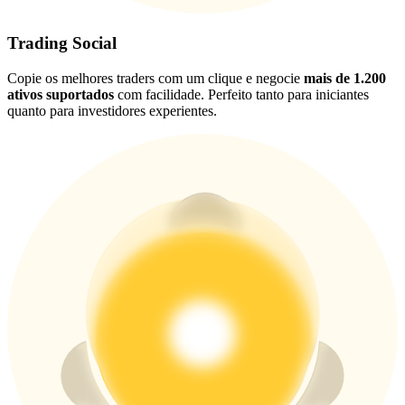
USDT New User Exclusive 10% APR
USDT Flexible Staking | Daily Rewards
Trading Social
Copie os melhores traders com um clique e negocie
mais de 1.200
ativos suportados
com facilidade. Perfeito tanto para iniciantes
quanto para investidores experientes.
BTC New User Exclusive: 6.5% APR
BTC Flexible Staking | Daily Rewards
Mais eventos
Ganhe prêmios e recompensas exclusivas
Centro de recompensas