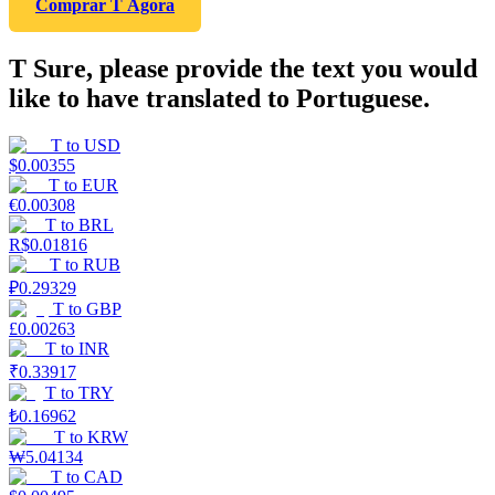
Comprar T Agora
T Sure, please provide the text you would
like to have translated to Portuguese.
T
to
USD
$
0.00355
T
to
EUR
€
0.00308
T
to
BRL
R$
0.01816
T
to
RUB
₽
0.29329
T
to
GBP
£
0.00263
T
to
INR
₹
0.33917
T
to
TRY
₺
0.16962
T
to
KRW
₩
5.04134
T
to
CAD