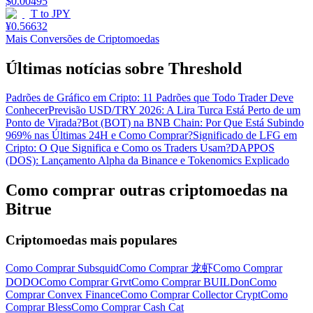
$
0.00495
T
to
JPY
¥
0.56632
Mais Conversões de Criptomoedas
Últimas notícias sobre Threshold
Padrões de Gráfico em Cripto: 11 Padrões que Todo Trader Deve
Conhecer
Previsão USD/TRY 2026: A Lira Turca Está Perto de um
Ponto de Virada?
Bot (BOT) na BNB Chain: Por Que Está Subindo
969% nas Últimas 24H e Como Comprar?
Significado de LFG em
Cripto: O Que Significa e Como os Traders Usam?
DAPPOS
(DOS): Lançamento Alpha da Binance e Tokenomics Explicado
Como comprar outras criptomoedas na
Bitrue
Criptomoedas mais populares
Como Comprar Subsquid
Como Comprar 龙虾
Como Comprar
DODO
Como Comprar Grvt
Como Comprar BUILDon
Como
Comprar Convex Finance
Como Comprar Collector Crypt
Como
Comprar Bless
Como Comprar Cash Cat