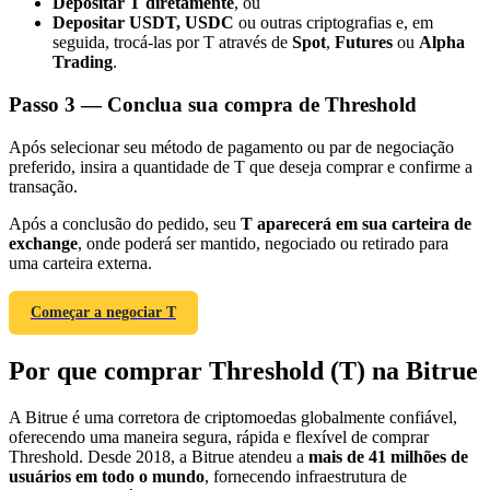
Depositar T diretamente
, ou
Depositar USDT, USDC
ou outras criptografias e, em
seguida, trocá-las por T através de
Spot
,
Futures
ou
Alpha
Trading
.
Passo
3 —
Conclua sua compra de Threshold
Indicação
Após selecionar seu método de pagamento ou par de negociação
Convide um amigo para receber recompensas em dinheiro
preferido, insira a quantidade de T que deseja comprar e confirme a
transação.
BTC Welcome Rewards
Após a conclusão do pedido, seu
T aparecerá em sua carteira de
exchange
, onde poderá ser mantido, negociado ou retirado para
uma carteira externa.
Começar a negociar T
Por que comprar Threshold (T) na Bitrue
A Bitrue é uma corretora de criptomoedas globalmente confiável,
oferecendo uma maneira segura, rápida e flexível de comprar
Threshold. Desde 2018, a Bitrue atendeu a
mais de 41 milhões de
BTC Welcome Rewards
usuários em todo o mundo
, fornecendo infraestrutura de