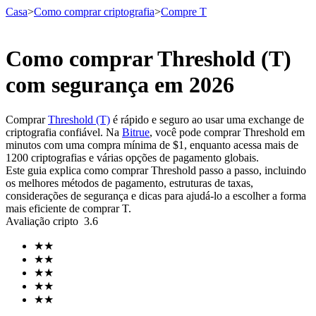
Casa
>
Como comprar criptografia
>
Compre T
Como comprar Threshold (T)
Futuros
com segurança em 2026
Comprar
Threshold (T)
é rápido e seguro ao usar uma exchange de
criptografia confiável. Na
Bitrue
, você pode comprar Threshold em
minutos com uma compra mínima de $1, enquanto acessa mais de
1200 criptografias e várias opções de pagamento globais.
Este guia explica como comprar Threshold passo a passo, incluindo
os melhores métodos de pagamento, estruturas de taxas,
considerações de segurança e dicas para ajudá-lo a escolher a forma
mais eficiente de comprar T.
Futuros de USDT
Avaliação cripto
3.6
Futuros usando USDT como garantia
★
★
★
★
★
★
★
★
★
★