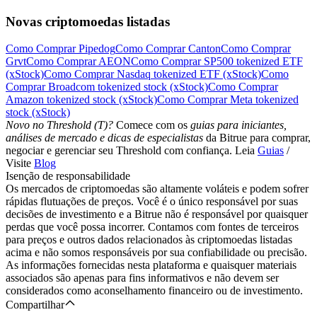
Novas criptomoedas listadas
Como Comprar Pipedog
Como Comprar Canton
Como Comprar
Grvt
Como Comprar AEON
Como Comprar SP500 tokenized ETF
(xStock)
Como Comprar Nasdaq tokenized ETF (xStock)
Como
Comprar Broadcom tokenized stock (xStock)
Como Comprar
Amazon tokenized stock (xStock)
Como Comprar Meta tokenized
stock (xStock)
Novo no Threshold (T)?
Comece com os
guias para iniciantes,
análises de mercado e dicas de especialistas
da Bitrue para comprar,
negociar e gerenciar seu Threshold com confiança. Leia
Guias
/
Visite
Blog
Isenção de responsabilidade
Os mercados de criptomoedas são altamente voláteis e podem sofrer
rápidas flutuações de preços. Você é o único responsável por suas
decisões de investimento e a Bitrue não é responsável por quaisquer
perdas que você possa incorrer. Contamos com fontes de terceiros
para preços e outros dados relacionados às criptomoedas listadas
acima e não somos responsáveis por sua confiabilidade ou precisão.
As informações fornecidas nesta plataforma e quaisquer materiais
associados são apenas para fins informativos e não devem ser
considerados como aconselhamento financeiro ou de investimento.
Compartilhar