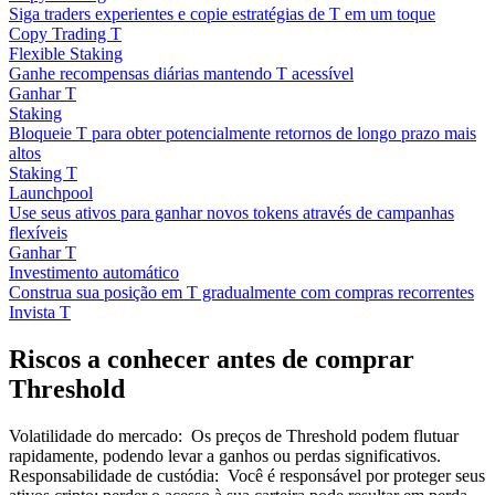
Siga traders experientes e copie estratégias de T em um toque
Copy Trading T
Flexible Staking
Ganhe recompensas diárias mantendo T acessível
Ganhar T
Staking
Bloqueie T para obter potencialmente retornos de longo prazo mais
altos
Staking T
Launchpool
Use seus ativos para ganhar novos tokens através de campanhas
flexíveis
Ganhar T
Investimento automático
Construa sua posição em T gradualmente com compras recorrentes
Invista T
Riscos a conhecer antes de comprar
Threshold
Volatilidade do mercado
:
Os preços de Threshold podem flutuar
rapidamente, podendo levar a ganhos ou perdas significativos.
Responsabilidade de custódia
:
Você é responsável por proteger seus