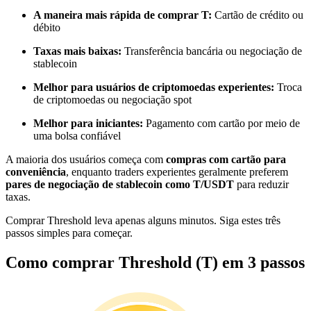
Torne-se um Trader de Cópias
A maneira mais rápida de comprar T:
Cartão de crédito ou
débito
Desfrute da partilha de lucros e comissões de copy trading
Taxas mais baixas:
Transferência bancária ou negociação de
stablecoin
Melhor para usuários de criptomoedas experientes:
Troca
de criptomoedas ou negociação spot
Melhor para iniciantes:
Pagamento com cartão por meio de
uma bolsa confiável
A maioria dos usuários começa com
compras com cartão para
conveniência
, enquanto traders experientes geralmente preferem
Informação
pares de negociação de stablecoin como T/USDT
para reduzir
taxas.
Análise de big data, incluindo informações comerciais, etc.
Comprar Threshold leva apenas alguns minutos. Siga estes três
passos simples para começar.
Como comprar Threshold (T) em 3 passos