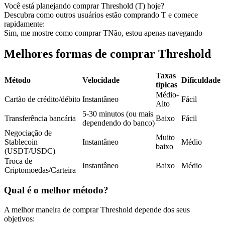
Você está planejando comprar Threshold (T) hoje?
Futuros usando USDC como garantia
Descubra como outros usuários estão comprando T e comece
rapidamente:
Sim, me mostre como comprar T
Não, estou apenas navegando
Melhores formas de comprar Threshold
Taxas
Método
Velocidade
Dificuldade
típicas
Médio-
Cartão de crédito/débito
Instantâneo
Fácil
Alto
Copiar Trading
5-30 minutos (ou mais
Transferência bancária
Baixo
Fácil
dependendo do banco)
Junte-se aos principais traders
Negociação de
Muito
Stablecoin
Instantâneo
Médio
baixo
(USDT/USDC)
Troca de
Instantâneo
Baixo
Médio
Criptomoedas/Carteira
Qual é o melhor método?
A melhor maneira de comprar Threshold depende dos seus
objetivos: