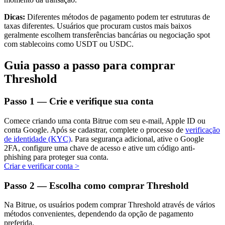
Dicas:
Diferentes métodos de pagamento podem ter estruturas de
taxas diferentes. Usuários que procuram custos mais baixos
geralmente escolhem transferências bancárias ou negociação spot
com stablecoins como USDT ou USDC.
Investimento Automático
Obtenha lucro a longo prazo e interesses flexíveis
Guia passo a passo para comprar
Threshold
Passo
1 —
Crie e verifique sua conta
Comece criando uma conta Bitrue com seu e-mail, Apple ID ou
conta Google. Após se cadastrar, complete o processo de
verificação
de identidade (KYC)
. Para segurança adicional, ative o Google
2FA, configure uma chave de acesso e ative um código anti-
phishing para proteger sua conta.
Aprenda a apostar
Criar e verificar conta
>
Aprenda como ganhar renda passiva
Passo
2 —
Escolha como comprar Threshold
Bitrue
AI
Na Bitrue, os usuários podem comprar Threshold através de vários
métodos convenientes, dependendo da opção de pagamento
preferida.