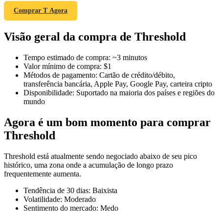
Comprar T Agora
Visão geral da compra de Threshold
Futuros COIN-M
Tempo estimado de compra
:
~3 minutos
Futuros de criptomoeda
Valor mínimo de compra
:
$1
Métodos de pagamento
:
Cartão de crédito/débito,
transferência bancária, Apple Pay, Google Pay, carteira cripto
Disponibilidade
:
Suportado na maioria dos países e regiões do
TradFi
mundo
Derivativos de ações, câmbio, metais preciosos e commodities
Agora é um bom momento para comprar
Threshold
Threshold está atualmente sendo negociado abaixo de seu pico
histórico, uma zona onde a acumulação de longo prazo
frequentemente aumenta.
Tendência de 30 dias
:
Baixista
Volatilidade
:
Moderado
Sentimento do mercado
:
Medo
Futuros de USDC