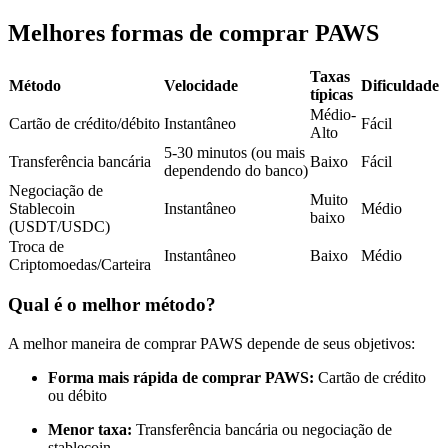
Futuros usando USDC como garantia
Melhores formas de comprar PAWS
Taxas
Método
Velocidade
Dificuldade
típicas
Médio-
Cartão de crédito/débito
Instantâneo
Fácil
Alto
5-30 minutos (ou mais
Transferência bancária
Baixo
Fácil
dependendo do banco)
Negociação de
Muito
Stablecoin
Instantâneo
Médio
baixo
Copiar Trading
(USDT/USDC)
Troca de
Instantâneo
Baixo
Médio
Junte-se aos principais traders
Criptomoedas/Carteira
Qual é o melhor método?
A melhor maneira de comprar PAWS depende de seus objetivos:
Forma mais rápida de comprar PAWS:
Cartão de crédito
ou débito
Menor taxa:
Transferência bancária ou negociação de
stablecoin