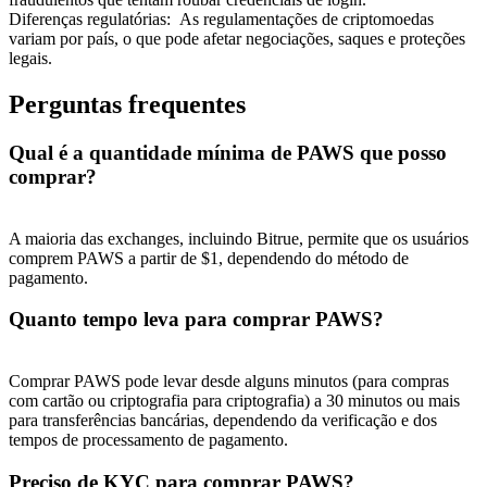
Diferenças regulatórias
:
As regulamentações de criptomoedas
variam por país, o que pode afetar negociações, saques e proteções
legais.
Perguntas frequentes
Indicação
Qual é a quantidade mínima de PAWS que posso
Convide um amigo para receber recompensas em dinheiro
comprar?
BTC Welcome Rewards
A maioria das exchanges, incluindo Bitrue, permite que os usuários
comprem PAWS a partir de $1, dependendo do método de
pagamento.
Quanto tempo leva para comprar PAWS?
Comprar PAWS pode levar desde alguns minutos (para compras
com cartão ou criptografia para criptografia) a 30 minutos ou mais
para transferências bancárias, dependendo da verificação e dos
tempos de processamento de pagamento.
BTC Welcome Rewards
Preciso de KYC para comprar PAWS?