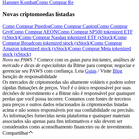
Hamster Kombat
Como Comprar Re
Novas criptomoedas listadas
Como Comprar Pipedog
Como Comprar Canton
Como Comprar
Grvt
Como Comprar AEON
Como Comprar SP500 tokenized ETF
(xStock)
Como Comprar Nasdaq tokenized ETF (xStock)
Como
Comprar Broadcom tokenized stock (xStock)
Como Comprar
Amazon tokenized stock (xStock)
Como Comprar Meta tokenized
stock (xStock)
Novo no PAWS ?
Comece com os
guias para iniciantes, análises de
mercado e dicas de especialistas
da Bitrue para comprar, negociar e
gerenciar seu PAWS com confiança. Leia
Guias
/ Visite
Blog
Isenção de responsabilidade
Os mercados de criptomoedas são altamente voláteis e podem sofrer
rápidas flutuações de preços. Você é o único responsável por suas
decisões de investimento e a Bitrue não é responsável por quaisquer
perdas que você possa incorrer. Contamos com fontes de terceiros
para preços e outros dados relacionados às criptomoedas listadas
acima e não somos responsáveis por sua confiabilidade ou precisão.
As informações fornecidas nesta plataforma e quaisquer materiais
associados são apenas para fins informativos e não devem ser
considerados como aconselhamento financeiro ou de investimento.
Compartilhar