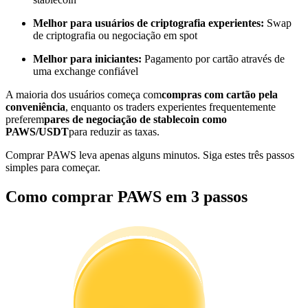
Torne-se um Trader de Cópias
Melhor para usuários de criptografia experientes:
Swap
Desfrute da partilha de lucros e comissões de copy trading
de criptografia ou negociação em spot
Melhor para iniciantes:
Pagamento por cartão através de
uma exchange confiável
A maioria dos usuários começa com
compras com cartão pela
conveniência
, enquanto os traders experientes frequentemente
preferem
pares de negociação de stablecoin como
PAWS/USDT
para reduzir as taxas.
Comprar PAWS leva apenas alguns minutos. Siga estes três passos
simples para começar.
Informação
Como comprar PAWS em 3 passos
Análise de big data, incluindo informações comerciais, etc.