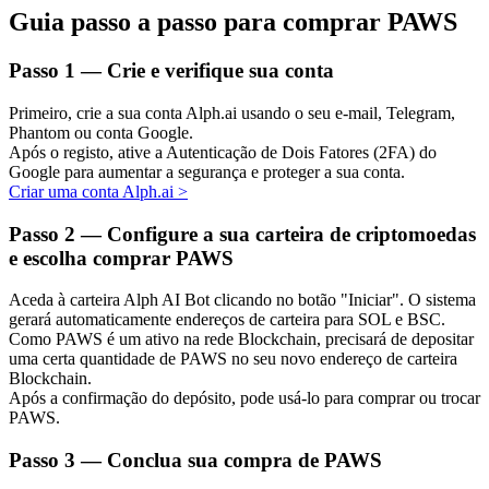
Guia passo a passo para comprar PAWS
Passo
1 —
Crie e verifique sua conta
Investimento Automático
Primeiro, crie a sua conta Alph.ai usando o seu e-mail, Telegram,
Phantom ou conta Google.
Obtenha lucro a longo prazo e interesses flexíveis
Após o registo, ative a Autenticação de Dois Fatores (2FA) do
Google para aumentar a segurança e proteger a sua conta.
Criar uma conta Alph.ai
>
Passo
2 —
Configure a sua carteira de criptomoedas
e escolha comprar PAWS
Aceda à carteira Alph AI Bot clicando no botão "Iniciar". O sistema
gerará automaticamente endereços de carteira para SOL e BSC.
Como PAWS é um ativo na rede Blockchain, precisará de depositar
uma certa quantidade de PAWS no seu novo endereço de carteira
Aprenda a apostar
Blockchain.
Aprenda como ganhar renda passiva
Após a confirmação do depósito, pode usá-lo para comprar ou trocar
PAWS.
Bitrue
AI
Passo
3 —
Conclua sua compra de PAWS