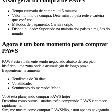
Visão geral da compra de PAWS
Tempo estimado de compra
:
~15 minutos
Valor mínimo de compra
:
Determinado pela rede e carteira
que você usa.
Futuros COIN-M
Métodos de pagamento
:
Carteira cripto
Disponibilidade
:
Suportado na maioria dos países e regiões do
Futuros de criptomoeda
mundo
Agora é um bom momento para comprar
TradFi
PAWS
Derivativos de ações, câmbio, metais preciosos e commodities
PAWS está atualmente sendo negociado abaixo de seu pico
histórico, uma zona onde a acumulação de longo prazo
frequentemente aumenta.
Tendência de 30 dias
:
Volatilidade
:
Sentimento do mercado
:
Medo
Você está planejando comprar PAWS hoje?
Descubra como outros usuários estão comprando PAWS e comece
rapidamente:
Futuros de USDC
Sim, me mostre como comprar PAWS
Não, estou apenas navegando