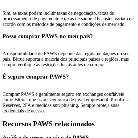
USDT New User Exclusive 10% APR
USDT Flexible Staking | Daily Rewards
Sim, as taxas podem incluir taxas de negociação, taxas de
processamento de pagamento e taxas de saque. Os custos variam de
acordo com os métodos de pagamento e condições de mercado.
Posso comprar PAWS no meu país?
BTC New User Exclusive: 6.5% APR
BTC Flexible Staking | Daily Rewards
A disponibilidade de PAWS depende das regulamentações do seu
país. Bitrue suporta a maioria dos principais países e regiões, mas
sempre verifique as restrições locais antes de comprar.
É seguro comprar PAWS?
Comprar PAWS é geralmente seguro em exchanges confiáveis ​​
como Bitrue, que usam segurança de nível empresarial, Proof-of-
Reserves, 2FA e medidas anti-phishing. Sempre proteja suas
credenciais de acesso.
Mais eventos
Recursos PAWS relacionados
Ganhe prêmios e recompensas exclusivas
Centro de recompensas
Análise de preço ao vivo de PAWS