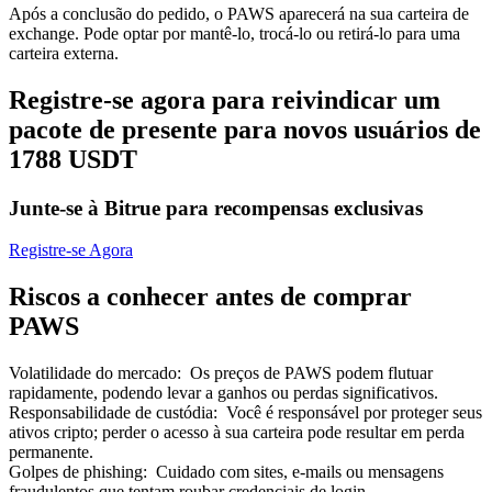
Após a conclusão do pedido, o PAWS aparecerá na sua carteira de
exchange. Pode optar por mantê-lo, trocá-lo ou retirá-lo para uma
carteira externa.
Registre-se agora para reivindicar um
pacote de presente para novos usuários de
Parceiros Bitrue
1788 USDT
Junte-se à Bitrue para recompensas exclusivas
Registre-se Agora
Riscos a conhecer antes de comprar
PAWS
Afiliados Bitrue
Volatilidade do mercado
:
Os preços de PAWS podem flutuar
Até 65% de comissões!
rapidamente, podendo levar a ganhos ou perdas significativos.
Responsabilidade de custódia
:
Você é responsável por proteger seus
ativos cripto; perder o acesso à sua carteira pode resultar em perda
permanente.
Golpes de phishing
:
Cuidado com sites, e-mails ou mensagens
fraudulentos que tentam roubar credenciais de login.