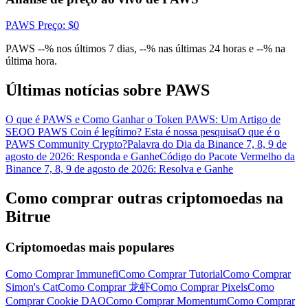
Conecte-se
Inscrever-se
PAWS
Preço
: $
0
PAWS --% nos últimos 7 dias, --% nas últimas 24 horas e --% na
última hora.
Últimas notícias sobre PAWS
O que é PAWS e Como Ganhar o Token PAWS: Um Artigo de
SEO
O PAWS Coin é legítimo? Esta é nossa pesquisa
O que é o
PAWS Community Crypto?
Palavra do Dia da Binance 7, 8, 9 de
agosto de 2026: Responda e Ganhe
Código do Pacote Vermelho da
Binance 7, 8, 9 de agosto de 2026: Resolva e Ganhe
Como comprar outras criptomoedas na
Bitrue
Criptomoedas mais populares
Como Comprar Immunefi
Como Comprar Tutorial
Como Comprar
Simon's Cat
Como Comprar 龙虾
Como Comprar Pixels
Como
Comprar Cookie DAO
Como Comprar Momentum
Como Comprar