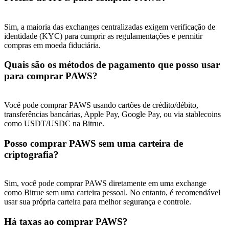
Deposit & Trade BTC to Share 25000 USDT prize pool!
Sim, a maioria das exchanges centralizadas exigem verificação de
identidade (KYC) para cumprir as regulamentações e permitir
compras em moeda fiduciária.
Deposit CASHCAT & Win
Quais são os métodos de pagamento que posso usar
Share 500000 CASHCAT prize pool
para comprar PAWS?
Você pode comprar PAWS usando cartões de crédito/débito,
Exclusive for BitMart Users
transferências bancárias, Apple Pay, Google Pay, ou via stablecoins
como USDT/USDC na Bitrue.
Register & Trade to Win 500,000 USDT
Posso comprar PAWS sem uma carteira de
criptografia?
Precious Metals Trading Carnival
Sim, você pode comprar PAWS diretamente em uma exchange
Trade Gold & Silver · 33,333 USDT Bonus
como Bitrue sem uma carteira pessoal. No entanto, é recomendável
usar sua própria carteira para melhor segurança e controle.
Há taxas ao comprar PAWS?