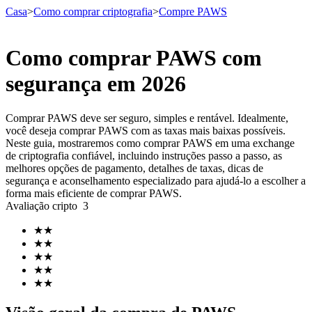
Casa
>
Como comprar criptografia
>
Compre PAWS
Como comprar PAWS com
Futuros
segurança em 2026
Comprar PAWS deve ser seguro, simples e rentável. Idealmente,
você deseja comprar PAWS com as taxas mais baixas possíveis.
Neste guia, mostraremos como comprar PAWS em uma exchange
de criptografia confiável, incluindo instruções passo a passo, as
melhores opções de pagamento, detalhes de taxas, dicas de
segurança e aconselhamento especializado para ajudá-lo a escolher a
forma mais eficiente de comprar PAWS.
Avaliação cripto
3
Futuros de USDT
★
★
Futuros usando USDT como garantia
★
★
★
★
★
★
★
★