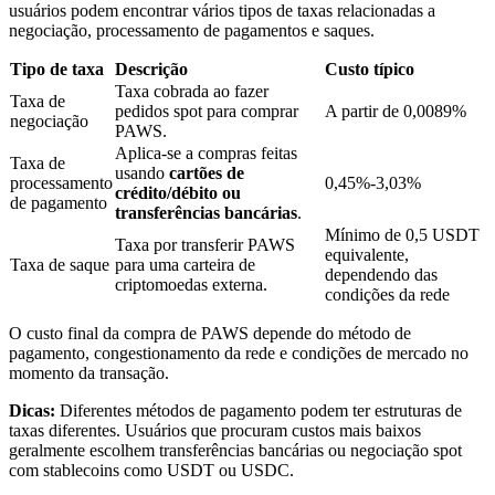
usuários podem encontrar vários tipos de taxas relacionadas a
negociação, processamento de pagamentos e saques.
Tipo de taxa
Descrição
Custo típico
Bloqueios de BTR
Taxa cobrada ao fazer
Taxa de
Investimentos exclusivos para titulares de BTR
pedidos spot para comprar
A partir de 0,0089%
negociação
PAWS.
Aplica-se a compras feitas
Taxa de
usando
cartões de
processamento
0,45%-3,03%
crédito/débito ou
de pagamento
transferências bancárias
.
Mínimo de 0,5 USDT
Taxa por transferir PAWS
equivalente,
Taxa de saque
para uma carteira de
dependendo das
criptomoedas externa.
condições da rede
Empréstimos
O custo final da compra de PAWS depende do método de
pagamento, congestionamento da rede e condições de mercado no
Serviço de empréstimo apoiado por criptografia
momento da transação.
Dicas:
Diferentes métodos de pagamento podem ter estruturas de
taxas diferentes. Usuários que procuram custos mais baixos
geralmente escolhem transferências bancárias ou negociação spot
com stablecoins como USDT ou USDC.