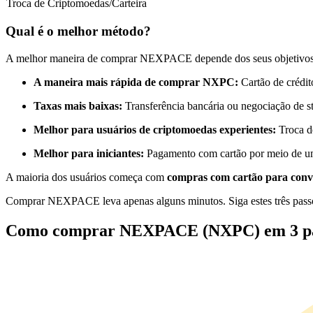
Troca de Criptomoedas/Carteira
Futuros usando USDC como garantia
Qual é o melhor método?
A melhor maneira de comprar NEXPACE depende dos seus objetivos
A maneira mais rápida de comprar NXPC:
Cartão de crédit
Taxas mais baixas:
Transferência bancária ou negociação de s
Melhor para usuários de criptomoedas experientes:
Troca d
Melhor para iniciantes:
Pagamento com cartão por meio de um
Copiar Trading
A maioria dos usuários começa com
compras com cartão para conv
Junte-se aos principais traders
Comprar NEXPACE leva apenas alguns minutos. Siga estes três passo
Como comprar NEXPACE (NXPC) em 3 pa