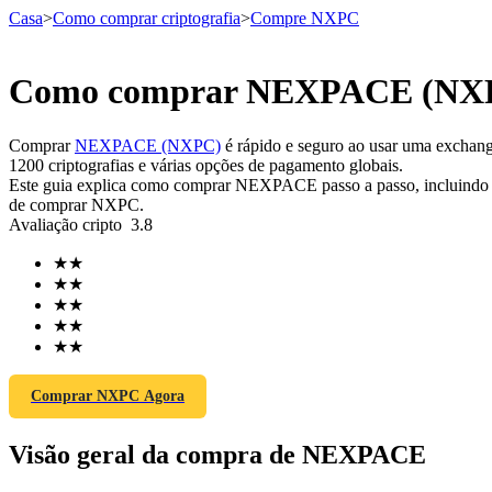
Casa
>
Como comprar criptografia
>
Compre NXPC
Como comprar NEXPACE (NXPC
Futuros
Comprar
NEXPACE (NXPC)
é rápido e seguro ao usar uma exchang
1200 criptografias e várias opções de pagamento globais.
Este guia explica como comprar NEXPACE passo a passo, incluindo os 
de comprar NXPC.
Avaliação cripto
3.8
★
★
★
★
★
★
★
★
Futuros de USDT
★
★
Futuros usando USDT como garantia
Comprar NXPC Agora
Visão geral da compra de NEXPACE