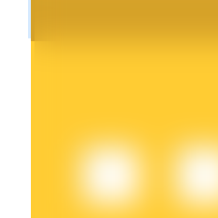
Bloqueios de BTR
Investimentos exclusivos para titulares de BTR
Empréstimos
Serviço de empréstimo apoiado por criptografia