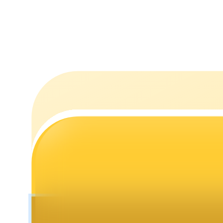
Estacamento
Altos retornos e acesso instantâneo
Launchpool
Staking flexível para ganhar tokens populares.