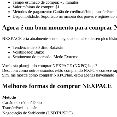
Tempo estimado de compra
:
~3 minutos
Valor mínimo de compra
:
$1
Métodos de pagamento
:
Cartão de crédito/débito, transferência
Disponibilidade
:
Suportado na maioria dos países e regiões do
Futuros COIN-M
Agora é um bom momento para compra
Futuros de criptomoeda
NEXPACE está atualmente sendo negociado abaixo de seu pico histó
Tendência de 30 dias
:
Baixista
TradFi
Volatilidade
:
Baixo
Sentimento do mercado
:
Medo Extremo
Derivativos de ações, câmbio, metais preciosos e commodities
Você está planejando comprar NEXPACE (NXPC) hoje?
Descubra como outros usuários estão comprando NXPC e comece ra
Sim, me mostre como comprar NXPC
Não, estou apenas navegando
Melhores formas de comprar NEXPACE
Método
Cartão de crédito/débito
Transferência bancária
Negociação de Stablecoin (USDT/USDC)
Futuros de USDC