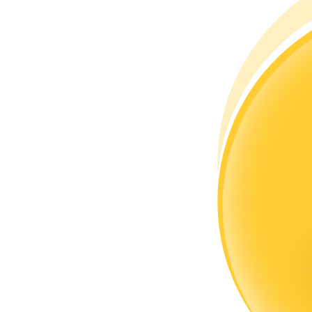
Torne-se um Trader de Cópias
Desfrute da partilha de lucros e comissões de copy trading
Informação
Análise de big data, incluindo informações comerciais, etc.