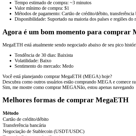
Tempo estimado de compra
:
~3 minutos
Valor mínimo de compra
:
$1
Métodos de pagamento
:
Cartão de crédito/débito, transferência
Disponibilidade
:
Suportado na maioria dos países e regiões do
Futuros COIN-M
Agora é um bom momento para comprar
Futuros de criptomoeda
MegaETH está atualmente sendo negociado abaixo de seu pico histór
Tendência de 30 dias
:
Baixista
TradFi
Volatilidade
:
Baixo
Sentimento do mercado
:
Medo
Derivativos de ações, câmbio, metais preciosos e commodities
Você está planejando comprar MegaETH (MEGA) hoje?
Descubra como outros usuários estão comprando MEGA e comece ra
Sim, me mostre como comprar MEGA
Não, estou apenas navegando
Melhores formas de comprar MegaETH
Método
Cartão de crédito/débito
Transferência bancária
Negociação de Stablecoin (USDT/USDC)
Futuros de USDC