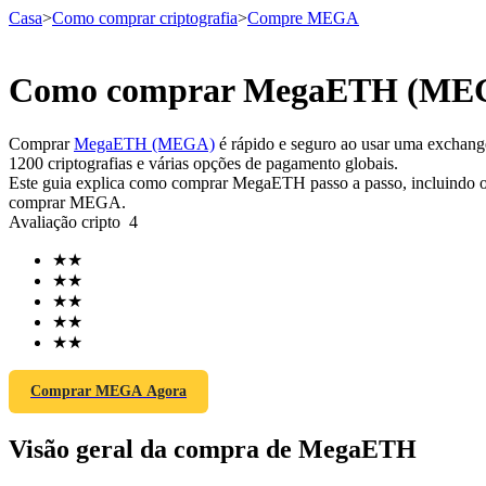
Casa
>
Como comprar criptografia
>
Compre MEGA
Como comprar MegaETH (MEGA
Futuros
Comprar
MegaETH (MEGA)
é rápido e seguro ao usar uma exchange
1200 criptografias e várias opções de pagamento globais.
Este guia explica como comprar MegaETH passo a passo, incluindo os 
comprar MEGA.
Avaliação cripto
4
★
★
★
★
★
★
★
★
Futuros de USDT
★
★
Futuros usando USDT como garantia
Comprar MEGA Agora
Visão geral da compra de MegaETH