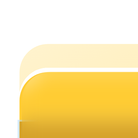
Estacamento
Altos retornos e acesso instantâneo
Launchpool
Staking flexível para ganhar tokens populares.