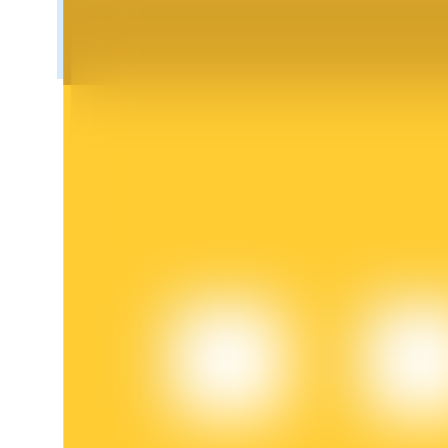
Bloqueios de BTR
Investimentos exclusivos para titulares de BTR
Empréstimos
Serviço de empréstimo apoiado por criptografia