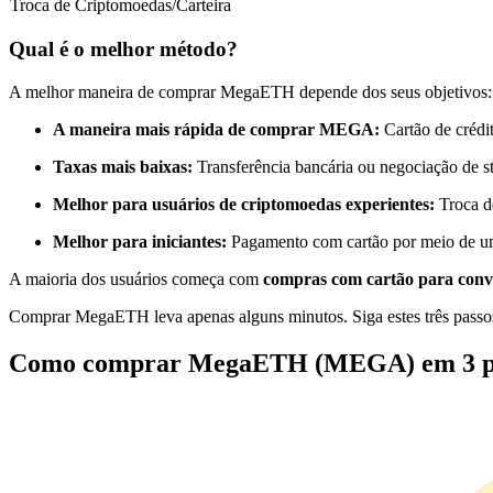
Troca de Criptomoedas/Carteira
Futuros usando USDC como garantia
Qual é o melhor método?
A melhor maneira de comprar MegaETH depende dos seus objetivos:
A maneira mais rápida de comprar MEGA:
Cartão de crédi
Taxas mais baixas:
Transferência bancária ou negociação de s
Melhor para usuários de criptomoedas experientes:
Troca d
Melhor para iniciantes:
Pagamento com cartão por meio de um
Copiar Trading
A maioria dos usuários começa com
compras com cartão para conv
Junte-se aos principais traders
Comprar MegaETH leva apenas alguns minutos. Siga estes três passo
Como comprar MegaETH (MEGA) em 3 p