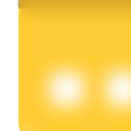
Bloqueios de BTR
Investimentos exclusivos para titulares de BTR
Empréstimos
Serviço de empréstimo apoiado por criptografia