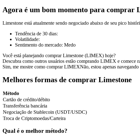
Agora é um bom momento para comprar 
Limestone está atualmente sendo negociado abaixo de seu pico histó
Futuros COIN-M
Tendência de 30 dias
:
Volatilidade
:
Futuros de criptomoeda
Sentimento do mercado
:
Medo
Você está planejando comprar Limestone (LIMEX) hoje?
Descubra como outros usuários estão comprando LIMEX e comece r
TradFi
Sim, me mostre como comprar LIMEX
Não, estou apenas navegando
Derivativos de ações, câmbio, metais preciosos e commodities
Melhores formas de comprar Limestone
Método
Cartão de crédito/débito
Transferência bancária
Negociação de Stablecoin (USDT/USDC)
Troca de Criptomoedas/Carteira
Qual é o melhor método?
Futuros de USDC