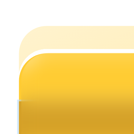
Estacamento
Altos retornos e acesso instantâneo
Launchpool
Staking flexível para ganhar tokens populares.