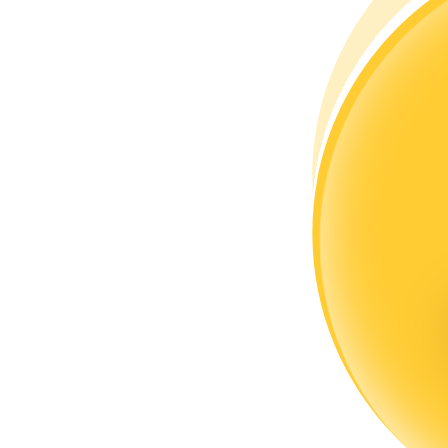
Torne-se um Trader de Cópias
Desfrute da partilha de lucros e comissões de copy trading
Informação
Análise de big data, incluindo informações comerciais, etc.