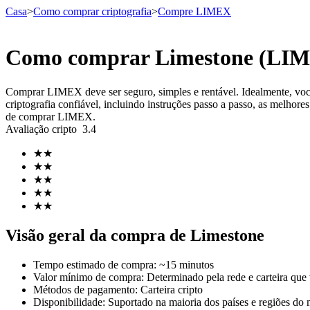
Casa
>
Como comprar criptografia
>
Compre LIMEX
Como comprar Limestone (LIM
Futuros
Comprar LIMEX deve ser seguro, simples e rentável. Idealmente, v
criptografia confiável, incluindo instruções passo a passo, as melhor
de comprar LIMEX.
Avaliação cripto
3.4
★
★
★
★
★
★
★
★
★
★
Futuros de USDT
Visão geral da compra de Limestone
Futuros usando USDT como garantia
Tempo estimado de compra
:
~15 minutos
Valor mínimo de compra
:
Determinado pela rede e carteira que
Métodos de pagamento
:
Carteira cripto
Disponibilidade
:
Suportado na maioria dos países e regiões do