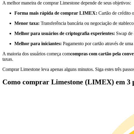
A melhor maneira de comprar Limestone depende de seus objetivos:
Futuros usando USDC como garantia
Forma mais rápida de comprar LIMEX:
Cartão de crédito 
Menor taxa:
Transferência bancária ou negociação de stableco
Melhor para usuários de criptografia experientes:
Swap de c
Melhor para iniciantes:
Pagamento por cartão através de uma
A maioria dos usuários começa com
compras com cartão pela conve
taxas.
Copiar Trading
Comprar Limestone leva apenas alguns minutos. Siga estes três passo
Junte-se aos principais traders
Como comprar Limestone (LIMEX) em 3 p