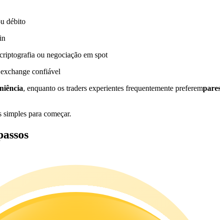
ou débito
in
riptografia ou negociação em spot
 exchange confiável
niência
, enquanto os traders experientes frequentemente preferem
pare
s simples para começar.
assos