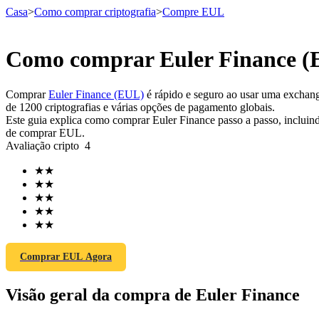
Casa
>
Como comprar criptografia
>
Compre EUL
Como comprar Euler Finance (
Futuros
Comprar
Euler Finance (EUL)
é rápido e seguro ao usar uma exchang
de 1200 criptografias e várias opções de pagamento globais.
Este guia explica como comprar Euler Finance passo a passo, incluind
de comprar EUL.
Avaliação cripto
4
★
★
★
★
★
★
★
★
Futuros de USDT
★
★
Futuros usando USDT como garantia
Comprar EUL Agora
Visão geral da compra de Euler Finance