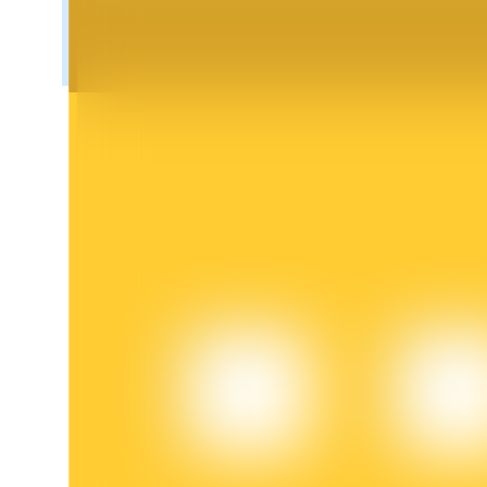
Bloqueios de BTR
Investimentos exclusivos para titulares de BTR
Empréstimos
Serviço de empréstimo apoiado por criptografia