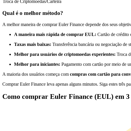
Troca de Criptomoedas/Carteira
Futuros usando USDC como garantia
Qual é o melhor método?
A melhor maneira de comprar Euler Finance depende dos seus objetiv
A maneira mais rápida de comprar EUL:
Cartão de crédito 
Taxas mais baixas:
Transferência bancária ou negociação de s
Melhor para usuários de criptomoedas experientes:
Troca d
Melhor para iniciantes:
Pagamento com cartão por meio de um
Copiar Trading
A maioria dos usuários começa com
compras com cartão para conv
Junte-se aos principais traders
Comprar Euler Finance leva apenas alguns minutos. Siga estes três pa
Como comprar Euler Finance (EUL) em 3 