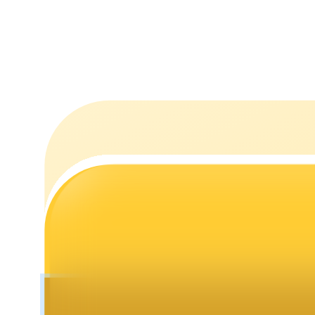
Estacamento
Altos retornos e acesso instantâneo
Launchpool
Staking flexível para ganhar tokens populares.