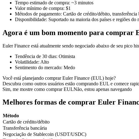
Tempo estimado de compra
:
~3 minutos
Valor mínimo de compra
:
$1
Métodos de pagamento
:
Cartão de crédito/débito, transferência
Disponibilidade
:
Suportado na maioria dos países e regiões do
Futuros COIN-M
Agora é um bom momento para comprar E
Futuros de criptomoeda
Euler Finance está atualmente sendo negociado abaixo de seu pico h
Tendência de 30 dias
:
Otimista
TradFi
Volatilidade
:
Alto
Sentimento do mercado
:
Medo
Derivativos de ações, câmbio, metais preciosos e commodities
Você está planejando comprar Euler Finance (EUL) hoje?
Descubra como outros usuários estão comprando EUL e comece rapi
Sim, me mostre como comprar EUL
Não, estou apenas navegando
Melhores formas de comprar Euler Finan
Método
Cartão de crédito/débito
Transferência bancária
Negociação de Stablecoin (USDT/USDC)
Futuros de USDC