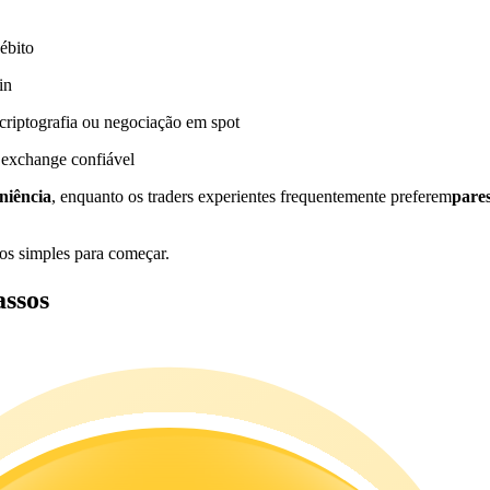
ébito
in
riptografia ou negociação em spot
 exchange confiável
niência
, enquanto os traders experientes frequentemente preferem
pare
os simples para começar.
ssos