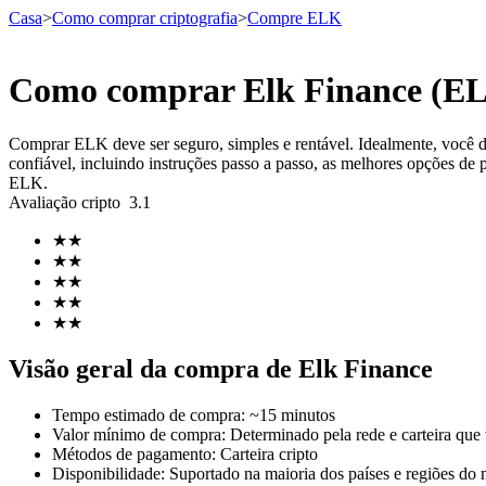
Casa
>
Como comprar criptografia
>
Compre ELK
Como comprar Elk Finance (EL
Futuros
Comprar ELK deve ser seguro, simples e rentável. Idealmente, você
confiável, incluindo instruções passo a passo, as melhores opções de 
ELK.
Avaliação cripto
3.1
★
★
★
★
★
★
★
★
★
★
Futuros de USDT
Visão geral da compra de Elk Finance
Futuros usando USDT como garantia
Tempo estimado de compra
:
~15 minutos
Valor mínimo de compra
:
Determinado pela rede e carteira que
Métodos de pagamento
:
Carteira cripto
Disponibilidade
:
Suportado na maioria dos países e regiões do