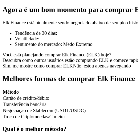
Agora é um bom momento para comprar E
Elk Finance está atualmente sendo negociado abaixo de seu pico his
Futuros COIN-M
Tendência de 30 dias
:
Volatilidade
:
Futuros de criptomoeda
Sentimento do mercado
:
Medo Extremo
Você está planejando comprar Elk Finance (ELK) hoje?
Descubra como outros usuários estão comprando ELK e comece rapi
TradFi
Sim, me mostre como comprar ELK
Não, estou apenas navegando
Derivativos de ações, câmbio, metais preciosos e commodities
Melhores formas de comprar Elk Finance
Método
Cartão de crédito/débito
Transferência bancária
Negociação de Stablecoin (USDT/USDC)
Troca de Criptomoedas/Carteira
Qual é o melhor método?
Futuros de USDC