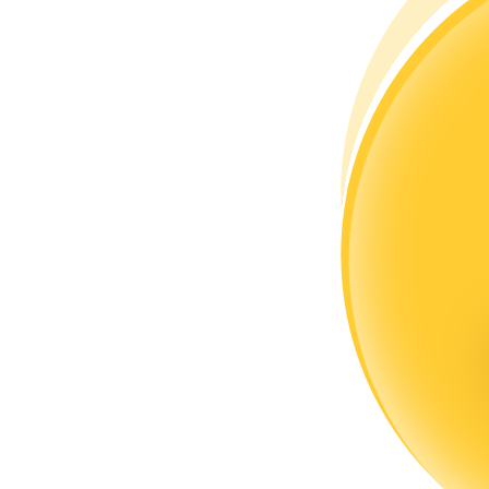
Torne-se um Trader de Cópias
Desfrute da partilha de lucros e comissões de copy trading
Informação
Análise de big data, incluindo informações comerciais, etc.