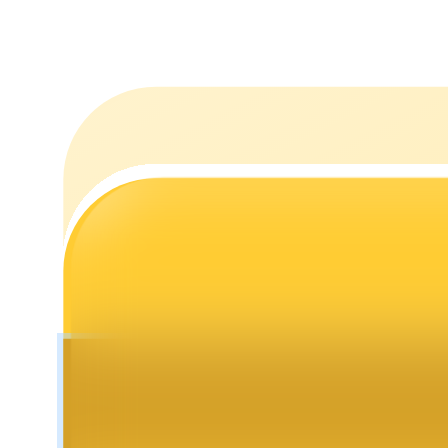
Estacamento
Altos retornos e acesso instantâneo
Launchpool
Staking flexível para ganhar tokens populares.