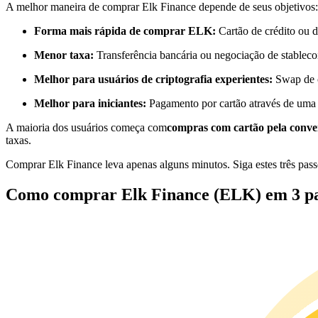
A melhor maneira de comprar Elk Finance depende de seus objetivos:
Futuros usando USDC como garantia
Forma mais rápida de comprar ELK:
Cartão de crédito ou d
Menor taxa:
Transferência bancária ou negociação de stableco
Melhor para usuários de criptografia experientes:
Swap de c
Melhor para iniciantes:
Pagamento por cartão através de uma
A maioria dos usuários começa com
compras com cartão pela conve
taxas.
Copiar Trading
Comprar Elk Finance leva apenas alguns minutos. Siga estes três pass
Junte-se aos principais traders
Como comprar Elk Finance (ELK) em 3 pa