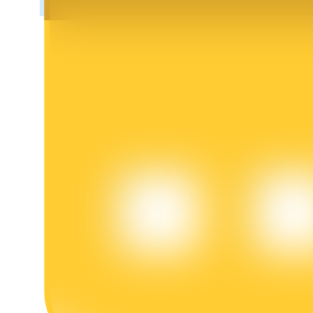
Bloqueios de BTR
Investimentos exclusivos para titulares de BTR
Empréstimos
Serviço de empréstimo apoiado por criptografia