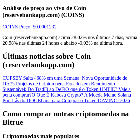
Análise de preço ao vivo de Coin
(reservebankapp.com) (COINS)
COINS
Preço
: $
0.0001232
Coin (reservebankapp.com) acima 28.02% nos últimos 7 dias, acima
20.58% nas últimas 24 horas e abaixo -0.03% na última hora.
Últimas notícias sobre Coin
(reservebankapp.com)
CUPSEY Salta 468% em uma Semana: Nova Oportunidade de
10x?
5 Projetos de Criptomoeda Focados em Rendimento
Sustentável: Do TradFi ao DeFi
O que é o Token UNTIE? Vale a
pena comprar?
O Que É Kabosu Crypto? A Moeda Meme Solana
Por Trás do DOGE
Guia para Comprar o Token DAVINCI 2026
Como comprar outras criptomoedas na
Bitrue
Criptomoedas mais populares