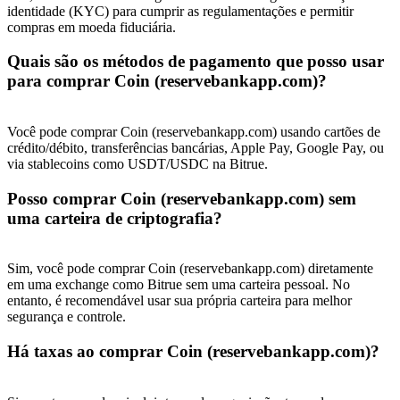
USDT New User Exclusive 10% APR
identidade (KYC) para cumprir as regulamentações e permitir
compras em moeda fiduciária.
USDT Flexible Staking | Daily Rewards
Quais são os métodos de pagamento que posso usar
para comprar Coin (reservebankapp.com)?
BTC New User Exclusive: 6.5% APR
Você pode comprar Coin (reservebankapp.com) usando cartões de
BTC Flexible Staking | Daily Rewards
crédito/débito, transferências bancárias, Apple Pay, Google Pay, ou
via stablecoins como USDT/USDC na Bitrue.
Posso comprar Coin (reservebankapp.com) sem
uma carteira de criptografia?
Sim, você pode comprar Coin (reservebankapp.com) diretamente
em uma exchange como Bitrue sem uma carteira pessoal. No
entanto, é recomendável usar sua própria carteira para melhor
segurança e controle.
Mais eventos
Há taxas ao comprar Coin (reservebankapp.com)?
Ganhe prêmios e recompensas exclusivas
Centro de recompensas