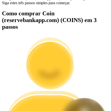
Siga estes três passos simples para começar.
Guia
Como comprar Coin
(reservebankapp.com) (COINS) em 3
Guia para iniciantes em futuros
passos
Estratégias de negociação
Aprenda como se manter lucrativo