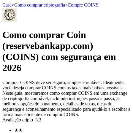
Casa
>
Como comprar criptografia
>
Compre COINS
Futuros
Como comprar Coin
(reservebankapp.com)
(COINS) com segurança em
2026
Comprar COINS deve ser seguro, simples e rentável. Idealmente,
você deseja comprar COINS com as taxas mais baixas possíveis.
Futuros de USDT
Neste guia, mostraremos como comprar COINS em uma exchange
de criptografia confiável, incluindo instruções passo a passo, as
Futuros usando USDT como garantia
melhores opções de pagamento, detalhes de taxas, dicas de
segurança e aconselhamento especializado para ajudá-lo a escolher a
forma mais eficiente de comprar COINS.
Avaliação cripto
3.3
★
★