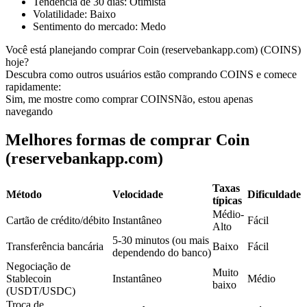
Tendência de 30 dias
:
Otimista
Volatilidade
:
Baixo
Futuros usando USDC como garantia
Sentimento do mercado
:
Medo
Você está planejando comprar Coin (reservebankapp.com) (COINS)
hoje?
Descubra como outros usuários estão comprando COINS e comece
rapidamente:
Sim, me mostre como comprar COINS
Não, estou apenas
navegando
Melhores formas de comprar Coin
Copiar Trading
(reservebankapp.com)
Junte-se aos principais traders
Taxas
Método
Velocidade
Dificuldade
típicas
Médio-
Cartão de crédito/débito
Instantâneo
Fácil
Alto
5-30 minutos (ou mais
Transferência bancária
Baixo
Fácil
dependendo do banco)
Negociação de
Muito
Stablecoin
Instantâneo
Médio
baixo
(USDT/USDC)
Troca de