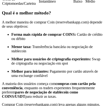
Instantâneo
Baixo
Médio
Criptomoedas/Carteira
Torne-se um Trader de Cópias
Desfrute da partilha de lucros e comissões de copy trading
Qual é o melhor método?
A melhor maneira de comprar Coin (reservebankapp.com) depende
de seus objetivos:
Forma mais rápida de comprar COINS:
Cartão de crédito
ou débito
Menor taxa:
Transferência bancária ou negociação de
stablecoin
Melhor para usuários de criptografia experientes:
Swap
Informação
de criptografia ou negociação em spot
Análise de big data, incluindo informações comerciais, etc.
Melhor para iniciantes:
Pagamento por cartão através de
uma exchange confiável
A maioria dos usuários começa com
compras com cartão pela
conveniência
, enquanto os traders experientes frequentemente
preferem
pares de negociação de stablecoin como
COINS/USDT
para reduzir as taxas.
Comprar Coin (reservebankapp.com) leva apenas alguns minutos.