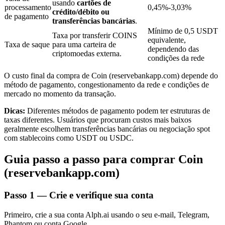
usando
cartões de
processamento
0,45%-3,03%
crédito/débito ou
de pagamento
transferências bancárias
.
Mínimo de 0,5 USDT
Taxa por transferir COINS
equivalente,
Taxa de saque
para uma carteira de
Investimento Automático
dependendo das
criptomoedas externa.
condições da rede
Obtenha lucro a longo prazo e interesses flexíveis
O custo final da compra de Coin (reservebankapp.com) depende do
método de pagamento, congestionamento da rede e condições de
mercado no momento da transação.
Dicas:
Diferentes métodos de pagamento podem ter estruturas de
taxas diferentes. Usuários que procuram custos mais baixos
geralmente escolhem transferências bancárias ou negociação spot
com stablecoins como USDT ou USDC.
Guia passo a passo para comprar Coin
Aprenda a apostar
(reservebankapp.com)
Aprenda como ganhar renda passiva
Passo
1 —
Crie e verifique sua conta
Bitrue
AI
Primeiro, crie a sua conta Alph.ai usando o seu e-mail, Telegram,
Phantom ou conta Google.