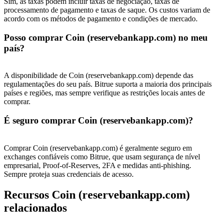
Sim, as taxas podem incluir taxas de negociação, taxas de
Conecte-se
processamento de pagamento e taxas de saque. Os custos variam de
Inscrever-se
acordo com os métodos de pagamento e condições de mercado.
Posso comprar Coin (reservebankapp.com) no meu
país?
A disponibilidade de Coin (reservebankapp.com) depende das
regulamentações do seu país. Bitrue suporta a maioria dos principais
países e regiões, mas sempre verifique as restrições locais antes de
comprar.
É seguro comprar Coin (reservebankapp.com)?
Comprar Coin (reservebankapp.com) é geralmente seguro em
exchanges confiáveis ​​como Bitrue, que usam segurança de nível
empresarial, Proof-of-Reserves, 2FA e medidas anti-phishing.
Sempre proteja suas credenciais de acesso.
Recursos Coin (reservebankapp.com)
relacionados