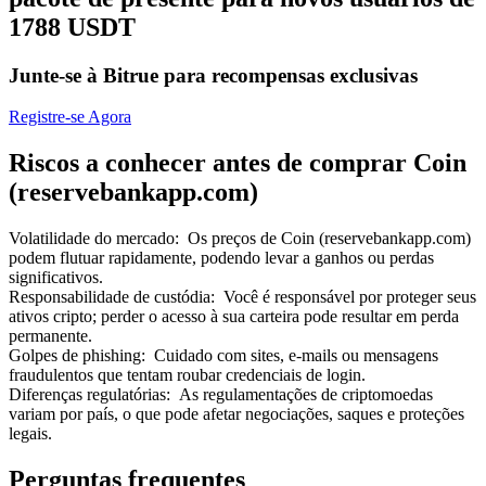
1788 USDT
Junte-se à Bitrue para recompensas exclusivas
Registre-se Agora
Indicação
Riscos a conhecer antes de comprar Coin
Convide um amigo para receber recompensas em dinheiro
(reservebankapp.com)
BTC Welcome Rewards
Volatilidade do mercado
:
Os preços de Coin (reservebankapp.com)
podem flutuar rapidamente, podendo levar a ganhos ou perdas
significativos.
Responsabilidade de custódia
:
Você é responsável por proteger seus
ativos cripto; perder o acesso à sua carteira pode resultar em perda
permanente.
Golpes de phishing
:
Cuidado com sites, e-mails ou mensagens
fraudulentos que tentam roubar credenciais de login.
Diferenças regulatórias
:
As regulamentações de criptomoedas
variam por país, o que pode afetar negociações, saques e proteções
legais.
BTC Welcome Rewards
Perguntas frequentes