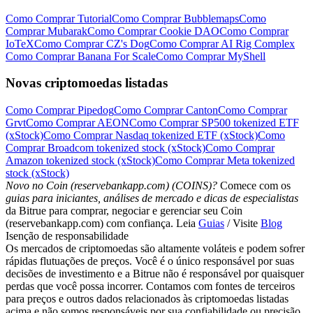
Como Comprar Tutorial
Como Comprar Bubblemaps
Como
Comprar Mubarak
Como Comprar Cookie DAO
Como Comprar
IoTeX
Como Comprar CZ's Dog
Como Comprar AI Rig Complex
Como Comprar Banana For Scale
Como Comprar MyShell
Novas criptomoedas listadas
Como Comprar Pipedog
Como Comprar Canton
Como Comprar
Grvt
Como Comprar AEON
Como Comprar SP500 tokenized ETF
(xStock)
Como Comprar Nasdaq tokenized ETF (xStock)
Como
Comprar Broadcom tokenized stock (xStock)
Como Comprar
Amazon tokenized stock (xStock)
Como Comprar Meta tokenized
stock (xStock)
Novo no Coin (reservebankapp.com) (COINS)?
Comece com os
guias para iniciantes, análises de mercado e dicas de especialistas
da Bitrue para comprar, negociar e gerenciar seu Coin
(reservebankapp.com) com confiança. Leia
Guias
/ Visite
Blog
Isenção de responsabilidade
Os mercados de criptomoedas são altamente voláteis e podem sofrer
rápidas flutuações de preços. Você é o único responsável por suas
decisões de investimento e a Bitrue não é responsável por quaisquer
perdas que você possa incorrer. Contamos com fontes de terceiros
para preços e outros dados relacionados às criptomoedas listadas
acima e não somos responsáveis por sua confiabilidade ou precisão.