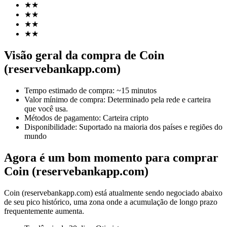
★
★
★
★
★
★
★
★
Futuros COIN-M
Visão geral da compra de Coin
Futuros de criptomoeda
(reservebankapp.com)
Tempo estimado de compra
:
~15 minutos
Valor mínimo de compra
:
Determinado pela rede e carteira
TradFi
que você usa.
Derivativos de ações, câmbio, metais preciosos e commodities
Métodos de pagamento
:
Carteira cripto
Disponibilidade
:
Suportado na maioria dos países e regiões do
mundo
Agora é um bom momento para comprar
Coin (reservebankapp.com)
Coin (reservebankapp.com) está atualmente sendo negociado abaixo
de seu pico histórico, uma zona onde a acumulação de longo prazo
frequentemente aumenta.
Futuros de USDC