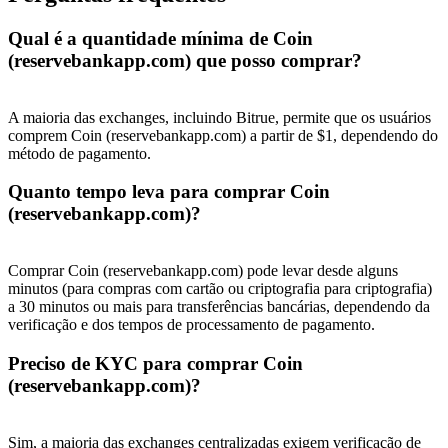
Deposit & Trade BTC to Share 25000 USDT prize pool!
Qual é a quantidade mínima de Coin
(reservebankapp.com) que posso comprar?
Deposit CASHCAT & Win
A maioria das exchanges, incluindo Bitrue, permite que os usuários
Share 500000 CASHCAT prize pool
comprem Coin (reservebankapp.com) a partir de $1, dependendo do
método de pagamento.
Quanto tempo leva para comprar Coin
(reservebankapp.com)?
Exclusive for BitMart Users
Register & Trade to Win 500,000 USDT
Comprar Coin (reservebankapp.com) pode levar desde alguns
minutos (para compras com cartão ou criptografia para criptografia)
a 30 minutos ou mais para transferências bancárias, dependendo da
verificação e dos tempos de processamento de pagamento.
Precious Metals Trading Carnival
Preciso de KYC para comprar Coin
Trade Gold & Silver · 33,333 USDT Bonus
(reservebankapp.com)?
Sim, a maioria das exchanges centralizadas exigem verificação de