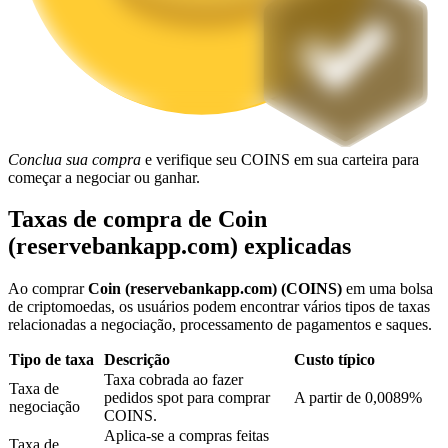
Bloqueios de BTR
Investimentos exclusivos para titulares de BTR
Conclua sua compra
e verifique seu COINS em sua carteira para
começar a negociar ou ganhar.
Taxas de compra de Coin
(reservebankapp.com) explicadas
Ao comprar
Coin (reservebankapp.com) (COINS)
em uma bolsa
Empréstimos
de criptomoedas, os usuários podem encontrar vários tipos de taxas
relacionadas a negociação, processamento de pagamentos e saques.
Serviço de empréstimo apoiado por criptografia
Tipo de taxa
Descrição
Custo típico
Taxa cobrada ao fazer
Taxa de
pedidos spot para comprar
A partir de 0,0089%
negociação
COINS.
Aplica-se a compras feitas
Taxa de