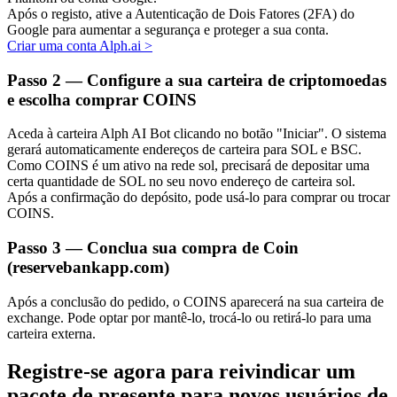
Após o registo, ative a Autenticação de Dois Fatores (2FA) do
Google para aumentar a segurança e proteger a sua conta.
Criar uma conta Alph.ai
>
Passo
2 —
Configure a sua carteira de criptomoedas
e escolha comprar COINS
Parceiros Bitrue
Aceda à carteira Alph AI Bot clicando no botão "Iniciar". O sistema
gerará automaticamente endereços de carteira para SOL e BSC.
Como COINS é um ativo na rede sol, precisará de depositar uma
certa quantidade de SOL no seu novo endereço de carteira sol.
Após a confirmação do depósito, pode usá-lo para comprar ou trocar
COINS.
Passo
3 —
Conclua sua compra de Coin
(reservebankapp.com)
Afiliados Bitrue
Após a conclusão do pedido, o COINS aparecerá na sua carteira de
Até 65% de comissões!
exchange. Pode optar por mantê-lo, trocá-lo ou retirá-lo para uma
carteira externa.
Registre-se agora para reivindicar um
pacote de presente para novos usuários de