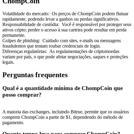
ChompCoin
Volatilidade do mercado
:
Os preços de ChompCoin podem flutuar
rapidamente, podendo levar a ganhos ou perdas significativos.
Responsabilidade de custódia
:
Você é responsável por proteger seus
ativos cripto; perder o acesso à sua carteira pode resultar em perda
Indicação
permanente.
Golpes de phishing
:
Cuidado com sites, e-mails ou mensagens
Convide um amigo para receber recompensas em dinheiro
fraudulentos que tentam roubar credenciais de login.
Diferenças regulatórias
:
As regulamentações de criptomoedas
BTC Welcome Rewards
variam por país, o que pode afetar negociações, saques e proteções
legais.
Perguntas frequentes
Qual é a quantidade mínima de ChompCoin que
posso comprar?
A maioria das exchanges, incluindo Bitrue, permite que os usuários
comprem ChompCoin a partir de $1, dependendo do método de
pagamento.
BTC Welcome Rewards
Quanto tempo leva para comprar ChompCoin?