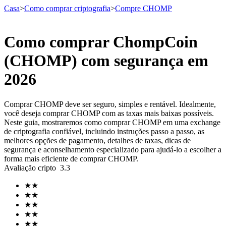
Casa
>
Como comprar criptografia
>
Compre CHOMP
Como comprar ChompCoin
Futuros
(CHOMP) com segurança em
2026
Comprar CHOMP deve ser seguro, simples e rentável. Idealmente,
você deseja comprar CHOMP com as taxas mais baixas possíveis.
Neste guia, mostraremos como comprar CHOMP em uma exchange
de criptografia confiável, incluindo instruções passo a passo, as
melhores opções de pagamento, detalhes de taxas, dicas de
segurança e aconselhamento especializado para ajudá-lo a escolher a
Futuros de USDT
forma mais eficiente de comprar CHOMP.
Avaliação cripto
3.3
Futuros usando USDT como garantia
★
★
★
★
★
★
★
★
★
★