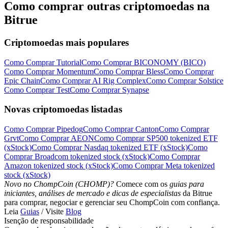
Como comprar outras criptomoedas na
Bitrue
Criptomoedas mais populares
Como Comprar Tutorial
Como Comprar BICONOMY (BICO)
Como Comprar Momentum
Como Comprar Bless
Como Comprar
Epic Chain
Como Comprar AI Rig Complex
Como Comprar Solstice
Como Comprar Test
Como Comprar Synapse
Novas criptomoedas listadas
Como Comprar Pipedog
Como Comprar Canton
Como Comprar
Grvt
Como Comprar AEON
Como Comprar SP500 tokenized ETF
(xStock)
Como Comprar Nasdaq tokenized ETF (xStock)
Como
Comprar Broadcom tokenized stock (xStock)
Como Comprar
Amazon tokenized stock (xStock)
Como Comprar Meta tokenized
stock (xStock)
Novo no ChompCoin (CHOMP)?
Comece com os
guias para
iniciantes, análises de mercado e dicas de especialistas
da Bitrue
para comprar, negociar e gerenciar seu ChompCoin com confiança.
Leia
Guias
/ Visite
Blog
Isenção de responsabilidade