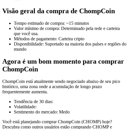
Visão geral da compra de ChompCoin
Tempo estimado de compra
:
~15 minutos
Futuros COIN-M
Valor mínimo de compra
:
Determinado pela rede e carteira
que você usa.
Futuros de criptomoeda
Métodos de pagamento
:
Carteira cripto
Disponibilidade
:
Suportado na maioria dos países e regiões do
mundo
TradFi
Agora é um bom momento para comprar
Derivativos de ações, câmbio, metais preciosos e commodities
ChompCoin
ChompCoin está atualmente sendo negociado abaixo de seu pico
histórico, uma zona onde a acumulação de longo prazo
frequentemente aumenta.
Tendência de 30 dias
:
Volatilidade
:
Sentimento do mercado
:
Medo
Você está planejando comprar ChompCoin (CHOMP) hoje?
Futuros de USDC
Descubra como outros usuários estão comprando CHOMP e