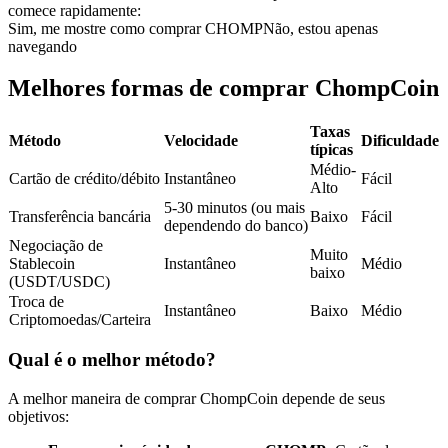
comece rapidamente:
Futuros usando USDC como garantia
Sim, me mostre como comprar CHOMP
Não, estou apenas
navegando
Melhores formas de comprar ChompCoin
Taxas
Método
Velocidade
Dificuldade
típicas
Médio-
Cartão de crédito/débito
Instantâneo
Fácil
Alto
5-30 minutos (ou mais
Transferência bancária
Baixo
Fácil
Copiar Trading
dependendo do banco)
Negociação de
Muito
Junte-se aos principais traders
Stablecoin
Instantâneo
Médio
baixo
(USDT/USDC)
Troca de
Instantâneo
Baixo
Médio
Criptomoedas/Carteira
Qual é o melhor método?
A melhor maneira de comprar ChompCoin depende de seus
objetivos: