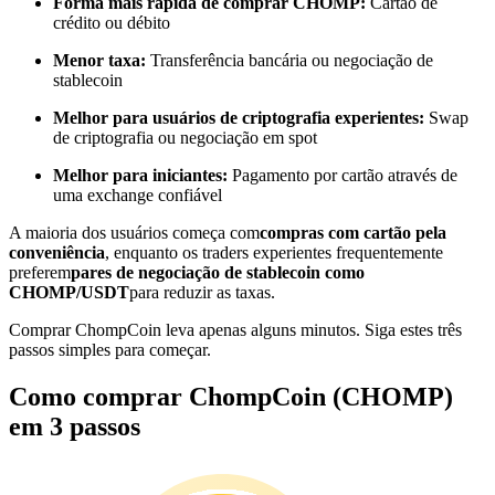
Forma mais rápida de comprar CHOMP:
Cartão de
Torne-se um Trader de Cópias
crédito ou débito
Desfrute da partilha de lucros e comissões de copy trading
Menor taxa:
Transferência bancária ou negociação de
stablecoin
Melhor para usuários de criptografia experientes:
Swap
de criptografia ou negociação em spot
Melhor para iniciantes:
Pagamento por cartão através de
uma exchange confiável
A maioria dos usuários começa com
compras com cartão pela
conveniência
, enquanto os traders experientes frequentemente
preferem
pares de negociação de stablecoin como
Informação
CHOMP/USDT
para reduzir as taxas.
Análise de big data, incluindo informações comerciais, etc.
Comprar ChompCoin leva apenas alguns minutos. Siga estes três
passos simples para começar.
Como comprar ChompCoin (CHOMP)
em 3 passos