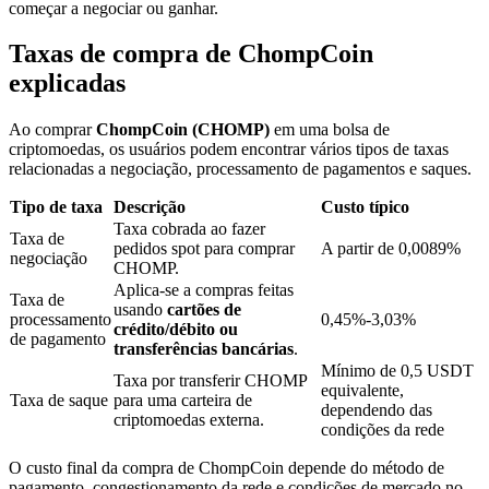
começar a negociar ou ganhar.
Taxas de compra de ChompCoin
Bloqueios de BTR
explicadas
Investimentos exclusivos para titulares de BTR
Ao comprar
ChompCoin (CHOMP)
em uma bolsa de
criptomoedas, os usuários podem encontrar vários tipos de taxas
relacionadas a negociação, processamento de pagamentos e saques.
Tipo de taxa
Descrição
Custo típico
Taxa cobrada ao fazer
Taxa de
pedidos spot para comprar
A partir de 0,0089%
negociação
CHOMP.
Aplica-se a compras feitas
Taxa de
usando
cartões de
processamento
0,45%-3,03%
Empréstimos
crédito/débito ou
de pagamento
transferências bancárias
.
Serviço de empréstimo apoiado por criptografia
Mínimo de 0,5 USDT
Taxa por transferir CHOMP
equivalente,
Taxa de saque
para uma carteira de
dependendo das
criptomoedas externa.
condições da rede
O custo final da compra de ChompCoin depende do método de
pagamento, congestionamento da rede e condições de mercado no