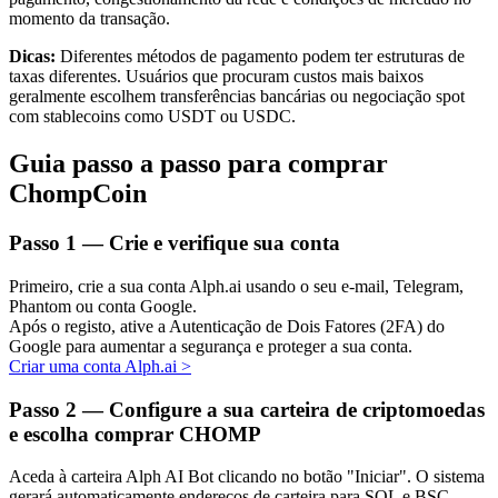
momento da transação.
Dicas:
Diferentes métodos de pagamento podem ter estruturas de
taxas diferentes. Usuários que procuram custos mais baixos
geralmente escolhem transferências bancárias ou negociação spot
Investimento Automático
com stablecoins como USDT ou USDC.
Obtenha lucro a longo prazo e interesses flexíveis
Guia passo a passo para comprar
ChompCoin
Passo
1 —
Crie e verifique sua conta
Primeiro, crie a sua conta Alph.ai usando o seu e-mail, Telegram,
Phantom ou conta Google.
Após o registo, ative a Autenticação de Dois Fatores (2FA) do
Google para aumentar a segurança e proteger a sua conta.
Criar uma conta Alph.ai
>
Aprenda a apostar
Aprenda como ganhar renda passiva
Passo
2 —
Configure a sua carteira de criptomoedas
e escolha comprar CHOMP
Bitrue
AI
Aceda à carteira Alph AI Bot clicando no botão "Iniciar". O sistema
gerará automaticamente endereços de carteira para SOL e BSC.