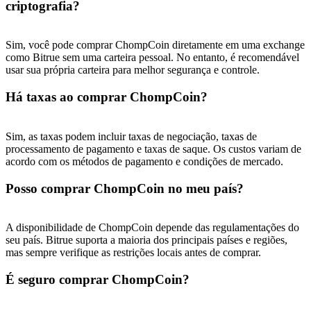
USDT New User Exclusive 10% APR
criptografia?
USDT Flexible Staking | Daily Rewards
Sim, você pode comprar ChompCoin diretamente em uma exchange
como Bitrue sem uma carteira pessoal. No entanto, é recomendável
usar sua própria carteira para melhor segurança e controle.
BTC New User Exclusive: 6.5% APR
Há taxas ao comprar ChompCoin?
BTC Flexible Staking | Daily Rewards
Sim, as taxas podem incluir taxas de negociação, taxas de
processamento de pagamento e taxas de saque. Os custos variam de
acordo com os métodos de pagamento e condições de mercado.
Posso comprar ChompCoin no meu país?
A disponibilidade de ChompCoin depende das regulamentações do
seu país. Bitrue suporta a maioria dos principais países e regiões,
Mais eventos
mas sempre verifique as restrições locais antes de comprar.
Ganhe prêmios e recompensas exclusivas
É seguro comprar ChompCoin?
Centro de recompensas