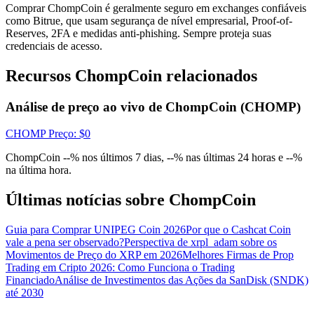
Comprar ChompCoin é geralmente seguro em exchanges confiáveis
Conecte-se
Inscrever-se
​​como Bitrue, que usam segurança de nível empresarial, Proof-of-
Reserves, 2FA e medidas anti-phishing. Sempre proteja suas
credenciais de acesso.
Recursos ChompCoin relacionados
Análise de preço ao vivo de ChompCoin (CHOMP)
CHOMP
Preço
: $
0
ChompCoin --% nos últimos 7 dias, --% nas últimas 24 horas e --%
na última hora.
Últimas notícias sobre ChompCoin
Guia para Comprar UNIPEG Coin 2026
Por que o Cashcat Coin
vale a pena ser observado?
Perspectiva de xrpl_adam sobre os
Movimentos de Preço do XRP em 2026
Melhores Firmas de Prop
Trading em Cripto 2026: Como Funciona o Trading
Financiado
Análise de Investimentos das Ações da SanDisk (SNDK)
até 2030