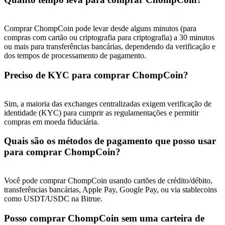
Deposit & Trade BTC to Share 25000 USDT prize pool!
Comprar ChompCoin pode levar desde alguns minutos (para
compras com cartão ou criptografia para criptografia) a 30 minutos
ou mais para transferências bancárias, dependendo da verificação e
Deposit CASHCAT & Win
dos tempos de processamento de pagamento.
Share 500000 CASHCAT prize pool
Preciso de KYC para comprar ChompCoin?
Sim, a maioria das exchanges centralizadas exigem verificação de
Exclusive for BitMart Users
identidade (KYC) para cumprir as regulamentações e permitir
compras em moeda fiduciária.
Register & Trade to Win 500,000 USDT
Quais são os métodos de pagamento que posso usar
para comprar ChompCoin?
Precious Metals Trading Carnival
Você pode comprar ChompCoin usando cartões de crédito/débito,
Trade Gold & Silver · 33,333 USDT Bonus
transferências bancárias, Apple Pay, Google Pay, ou via stablecoins
como USDT/USDC na Bitrue.
Posso comprar ChompCoin sem uma carteira de