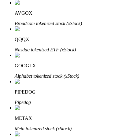
AVGOX
Broadcom tokenized stock (xStock)
Investimento Automático
Obtenha lucro a longo prazo e interesses flexíveis
QQQX
Nasdaq tokenized ETF (xStock)
GOOGLX
Alphabet tokenized stock (xStock)
PIPEDOG
Aprenda a apostar
Pipedog
Aprenda como ganhar renda passiva
METAX
Bitrue
AI
Meta tokenized stock (xStock)