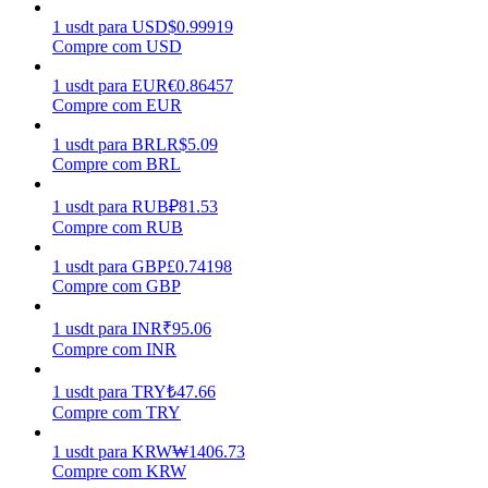
1
usdt
para
USD
$
0.99919
Ganhar
Compre com USD
1
usdt
para
EUR
€
0.86457
Compre com EUR
1
usdt
para
BRL
R$
5.09
Compre com BRL
1
usdt
para
RUB
₽
81.53
Compre com RUB
1
usdt
para
GBP
£
0.74198
Porquinho poderoso
Compre com GBP
Ganhe recompensas competitivas diariamente
1
usdt
para
INR
₹
95.06
Compre com INR
1
usdt
para
TRY
₺
47.66
Compre com TRY
1
usdt
para
KRW
₩
1406.73
Compre com KRW