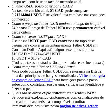
tempo real com base na taxa de mercado atual.
Quanto USDT posso obter por 1 CAD?
Na taxa de câmbio atual,
$1 CAD pode comprar
0.71714404 USDT.
Este valor flutua com base nas condições
do mercado.
Como o preço de Tether USDt mudou ao longo do tempo?
Indicação
24 horas:
O preço de Tether USDt teve
permaneceu estável
desde ontem.
Convide um amigo para receber recompensas em dinheiro
Como converter USDT para CAD?
Use nosso
USDT para CAD conversor
no topo desta
BTC Welcome Rewards
página para converter instantaneamente Tether USDt em
Canadian Dollar. Aqui estão alguns exemplos rápidos:
$10 CAD = 7.17144045 USDT
10 USDT = $13.94 CAD
(Todas as taxas mostradas são aproximadas e excluem taxas.)
Como comprar 1 Tether USDt na Bitrue?
Você pode comprar Tether USDt com segurança na
Bitrue
,
uma das principais exchanges centralizadas.
Visite nosso guia
de compra de Tether USDt
para instruções passo a passo
sobre como configurar sua carteira, verificar sua identidade e
fazer seu pedido.
Quais são os ativos cripto semelhantes a Tether USDt?
Se você está explorando criptomoedas com capitalizações de
mercado ou características comparáveis, confira:
BTC Welcome Rewards
Para mais detalhes, visite nossa
página de ativos Tether