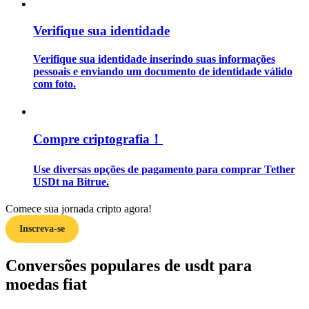
Verifique sua identidade
Guia
Guia para iniciantes em futuros
Verifique sua identidade inserindo suas informações
pessoais e enviando um documento de identidade válido
com foto.
Compre criptografia！
Use diversas opções de pagamento para comprar Tether
USDt na Bitrue.
Estratégias de negociação
Comece sua jornada cripto agora!
Aprenda como se manter lucrativo
Inscreva-se
Conversões populares de usdt para
moedas fiat