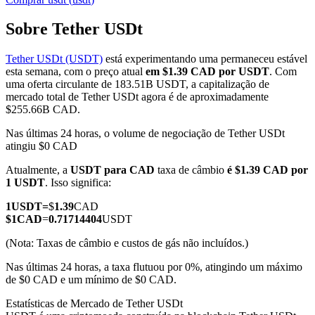
Sobre Tether USDt
Tether USDt (USDT)
está experimentando uma permaneceu estável
Futuros COIN-M
esta semana, com o preço atual
em $1.39 CAD por USDT
. Com
uma oferta circulante de 183.51B USDT, a capitalização de
Futuros de criptomoeda
mercado total de Tether USDt agora é de aproximadamente
$255.66B CAD.
Nas últimas 24 horas, o volume de negociação de Tether USDt
TradFi
atingiu $0 CAD
Derivativos de ações, câmbio, metais preciosos e commodities
Atualmente, a
USDT para CAD
taxa de câmbio
é $1.39 CAD por
1 USDT
. Isso significa:
1
USDT
=
$
1.39
CAD
$
1
CAD
=
0.71714404
USDT
(Nota: Taxas de câmbio e custos de gás não incluídos.)
Nas últimas 24 horas, a taxa flutuou por 0%, atingindo um máximo
de $0 CAD e um mínimo de $0 CAD.
Estatísticas de Mercado de Tether USDt
Futuros de USDC