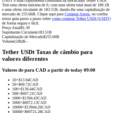
USDT é uma criptomoeda construída na blockchain Tether USDt.
Tem uma oferta máxima de 0, com uma oferta total atual de 189.1B
Futuros usando USDC como garantia
e uma oferta circulante de 183.51B, dando-lhe uma capitalização de
mercado de 255.66B. Clique aqui para
Comprar Agora
, ou confira
nosso guia passo a passo sobre
como comprar Tether USDt (USDT)
de forma segura e fácil.
Preço Atual
$
1.39
Suprimento Circulante
183.51B
Capitalização de Mercado
$
255.66B
Volume(24h)
$
--
Tether USDt Taxas de câmbio para
Copiar Trading
valores diferentes
Junte-se aos principais traders
Valores de para CAD a partir de today 09:00
10
=
$
13.94
CAD
50
=
$
69.72
CAD
100
=
$
139.44
CAD
500
=
$
697.21
CAD
1000
=
$
1394.43
CAD
5000
=
$
6972.13
CAD
10000
=
$
13944.26
CAD
50000
=
$
69721.28
CAD