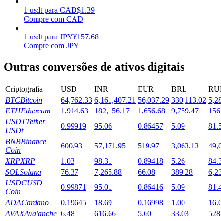
1
usdt
para
CAD
$
1.39
Estacamento
Compre com CAD
Altos retornos e acesso instantâneo
1
usdt
para
JPY
¥
157.68
Compre com JPY
Outras conversões de ativos digitais
Criptografia
USD
INR
EUR
BRL
RU
BTC
Bitcoin
64,762.33
6,161,407.21
56,037.29
330,113.02
5,2
ETH
Ethereum
1,914.63
182,156.17
1,656.68
9,759.47
156
USDT
Tether
0.99919
95.06
0.86457
5.09
81.
USDt
Launchpool
BNB
Binance
600.93
57,171.95
519.97
3,063.13
49,
Coin
Staking flexível para ganhar tokens populares.
XRP
XRP
1.03
98.31
0.89418
5.26
84.
SOL
Solana
76.37
7,265.88
66.08
389.28
6,2
USDC
USD
0.99871
95.01
0.86416
5.09
81.
Coin
ADA
Cardano
0.19645
18.69
0.16998
1.00
16.
AVAX
Avalanche
6.48
616.66
5.60
33.03
528