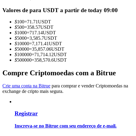
Torne-se um Trader de Cópias
Valores de para USDT a partir de today 09:00
Desfrute da partilha de lucros e comissões de copy trading
$
100
=
71.71
USDT
$
500
=
358.57
USDT
$
1000
=
717.14
USDT
$
5000
=
3,585.7
USDT
$
10000
=
7,171.41
USDT
$
50000
=
35,857.06
USDT
$
100000
=
71,714.12
USDT
$
500000
=
358,570.6
USDT
Compre Criptomoedas com a Bitrue
Informação
Crie uma conta na Bitrue
para comprar e vender Criptomoedas na
Análise de big data, incluindo informações comerciais, etc.
exchange de cripto mais segura.
Registrar
Inscreva-se no Bitrue com seu endereço de e-mail.