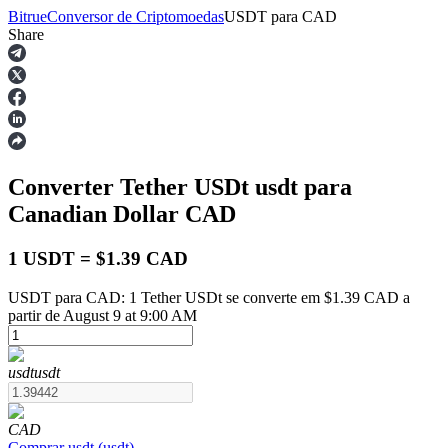
Bitrue
Conversor de Criptomoedas
USDT
para
CAD
Share
Futuros
Converter Tether USDt
usdt
para
Canadian Dollar
CAD
1 USDT = $1.39 CAD
USDT para CAD: 1 Tether USDt se converte em $1.39 CAD a
Futuros de USDT
partir de August 9 at 9:00 AM
Futuros usando USDT como garantia
usdt
usdt
CAD
Comprar
usdt
(
usdt
)