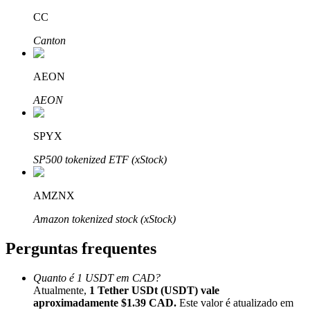
CC
Canton
AEON
Parceiros Bitrue
AEON
SPYX
SP500 tokenized ETF (xStock)
AMZNX
Amazon tokenized stock (xStock)
Afiliados Bitrue
Perguntas frequentes
Até 65% de comissões!
Quanto é 1 USDT em CAD?
Atualmente,
1 Tether USDt (USDT) vale
aproximadamente $1.39 CAD.
Este valor é atualizado em