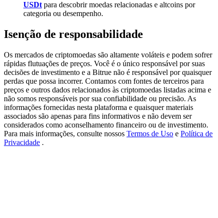
Deposit & Trade BTC to Share 25000 USDT prize pool!
USDt
para descobrir moedas relacionadas e altcoins por
categoria ou desempenho.
Isenção de responsabilidade
Deposit CASHCAT & Win
Os mercados de criptomoedas são altamente voláteis e podem sofrer
Share 500000 CASHCAT prize pool
rápidas flutuações de preços. Você é o único responsável por suas
decisões de investimento e a Bitrue não é responsável por quaisquer
perdas que possa incorrer. Contamos com fontes de terceiros para
preços e outros dados relacionados às criptomoedas listadas acima e
não somos responsáveis por sua confiabilidade ou precisão. As
Exclusive for BitMart Users
informações fornecidas nesta plataforma e quaisquer materiais
associados são apenas para fins informativos e não devem ser
Register & Trade to Win 500,000 USDT
considerados como aconselhamento financeiro ou de investimento.
Para mais informações, consulte nossos
Termos de Uso
e
Política de
Privacidade
.
Precious Metals Trading Carnival
Trade Gold & Silver · 33,333 USDT Bonus