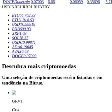
DOGE
Dogecoin
0.07003
6.66
0.06059
0.35696
5.7
USD
INR
EUR
BRL
RUB
TRY
BTC
64,762.33
Bloqueios de BTR
ETH
1,914.63
USDT
0.99919
Investimentos exclusivos para titulares de BTR
BNB
600.93
XRP
1.03
SOL
76.37
USDC
0.99871
ADA
0.19645
AVAX
6.48
DOGE
0.07003
Descubra mais criptomoedas
Empréstimos
Uma seleção de criptomoedas recém-listadas e em
tendência na
Bitrue
.
Serviço de empréstimo apoiado por criptografia
GRVT
Grvt