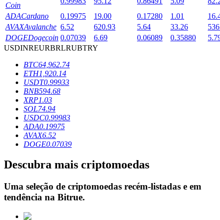
0.99983
95.12
0.86491
5.09
82.
Coin
ADA
Cardano
0.19975
19.00
0.17280
1.01
16.
AVAX
Avalanche
6.52
620.93
5.64
33.26
536
Bloqueios de BTR
DOGE
Dogecoin
0.07039
6.69
0.06089
0.35880
5.7
USD
INR
EUR
BRL
RUB
TRY
Investimentos exclusivos para titulares de BTR
BTC
64,962.74
ETH
1,920.14
USDT
0.99933
BNB
594.68
XRP
1.03
SOL
74.94
USDC
0.99983
ADA
0.19975
AVAX
6.52
DOGE
0.07039
Empréstimos
Descubra mais criptomoedas
Serviço de empréstimo apoiado por criptografia
Uma seleção de criptomoedas recém-listadas e em
tendência na
Bitrue
.