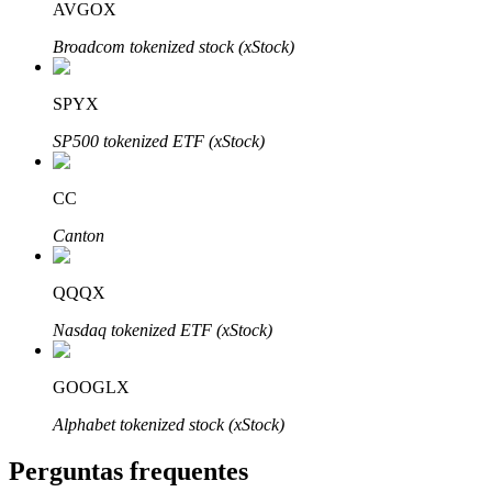
AVGOX
Broadcom tokenized stock (xStock)
SPYX
Parceiros Bitrue
SP500 tokenized ETF (xStock)
CC
Canton
QQQX
Nasdaq tokenized ETF (xStock)
Afiliados Bitrue
GOOGLX
Até 65% de comissões!
Alphabet tokenized stock (xStock)
Perguntas frequentes