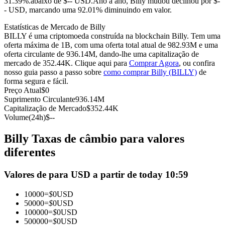
31.39%.abaixo de $-- USD.
Ano a ano, Billy mudou declinou por $-
- USD, marcando uma 92.01% diminuindo em valor.
Futuros usando USDC como garantia
Estatísticas de Mercado de Billy
BILLY é uma criptomoeda construída na blockchain Billy. Tem uma
oferta máxima de 1B, com uma oferta total atual de 982.93M e uma
oferta circulante de 936.14M, dando-lhe uma capitalização de
mercado de 352.44K. Clique aqui para
Comprar Agora
, ou confira
nosso guia passo a passo sobre
como comprar Billy (BILLY)
de
forma segura e fácil.
Preço Atual
$
0
Suprimento Circulante
936.14M
Capitalização de Mercado
$
352.44K
Copiar Trading
Volume(24h)
$
--
Junte-se aos principais traders
Billy Taxas de câmbio para valores
diferentes
Valores de para USD a partir de today 10:59
10000
=
$
0
USD
50000
=
$
0
USD
100000
=
$
0
USD
500000
=
$
0
USD