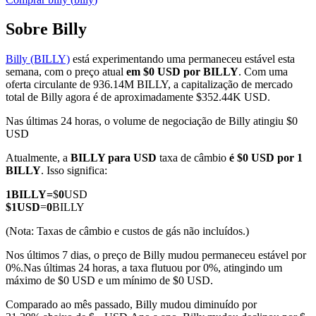
Sobre Billy
Billy (BILLY)
está experimentando uma permaneceu estável esta
Futuros COIN-M
semana, com o preço atual
em $0 USD por BILLY
. Com uma
oferta circulante de 936.14M BILLY, a capitalização de mercado
Futuros de criptomoeda
total de Billy agora é de aproximadamente $352.44K USD.
Nas últimas 24 horas, o volume de negociação de Billy atingiu $0
USD
TradFi
Atualmente, a
BILLY para USD
taxa de câmbio
é $0 USD por 1
Derivativos de ações, câmbio, metais preciosos e commodities
BILLY
. Isso significa:
1
BILLY
=
$
0
USD
$
1
USD
=
0
BILLY
(Nota: Taxas de câmbio e custos de gás não incluídos.)
Nos últimos 7 dias, o preço de Billy mudou permaneceu estável por
0%.
Nas últimas 24 horas, a taxa flutuou por 0%, atingindo um
máximo de $0 USD e um mínimo de $0 USD.
Comparado ao mês passado, Billy mudou diminuído por
Futuros de USDC