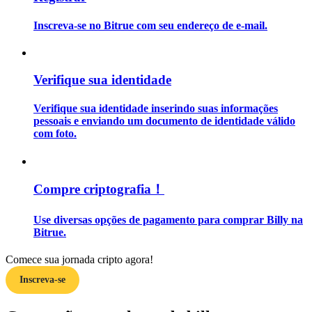
Inscreva-se no Bitrue com seu endereço de e-mail.
Guia
Guia para iniciantes em futuros
Verifique sua identidade
Verifique sua identidade inserindo suas informações
pessoais e enviando um documento de identidade válido
com foto.
Compre criptografia！
Estratégias de negociação
Use diversas opções de pagamento para comprar Billy na
Aprenda como se manter lucrativo
Bitrue.
Comece sua jornada cripto agora!
Inscreva-se