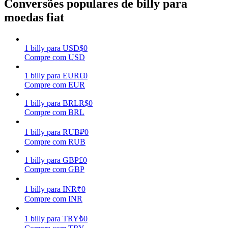
Conversões populares de billy para
moedas fiat
Ganhar
1
billy
para
USD
$
0
Compre com USD
1
billy
para
EUR
€
0
Compre com EUR
1
billy
para
BRL
R$
0
Compre com BRL
Porquinho poderoso
1
billy
para
RUB
₽
0
Compre com RUB
Ganhe recompensas competitivas diariamente
1
billy
para
GBP
£
0
Compre com GBP
1
billy
para
INR
₹
0
Compre com INR
1
billy
para
TRY
₺
0