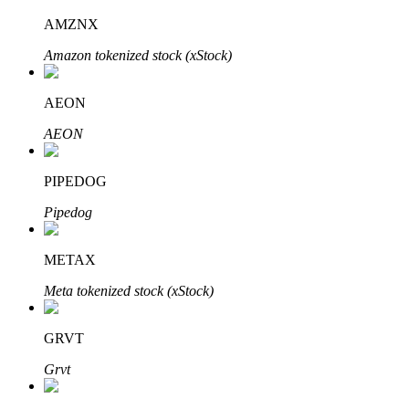
AMZNX
Amazon tokenized stock (xStock)
Investimento Automático
AEON
Obtenha lucro a longo prazo e interesses flexíveis
AEON
PIPEDOG
Pipedog
METAX
Meta tokenized stock (xStock)
Aprenda a apostar
Aprenda como ganhar renda passiva
GRVT
Bitrue
AI
Grvt