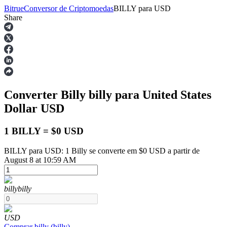
Bitrue
Conversor de Criptomoedas
BILLY
para
USD
Share
Futuros
Converter Billy
billy
para United States
Dollar
USD
1 BILLY = $0 USD
BILLY para USD: 1 Billy se converte em $0 USD a partir de
Futuros de USDT
August 8 at 10:59 AM
Futuros usando USDT como garantia
billy
billy
USD
Comprar
billy
(
billy
)