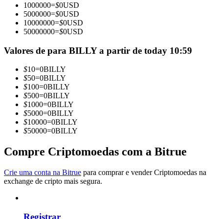
1000000
=
$
0
USD
Torne-se um Trader de Cópias
5000000
=
$
0
USD
10000000
=
$
0
USD
Desfrute da partilha de lucros e comissões de copy trading
50000000
=
$
0
USD
Valores de para BILLY a partir de today 10:59
$
10
=
0
BILLY
$
50
=
0
BILLY
$
100
=
0
BILLY
$
500
=
0
BILLY
$
1000
=
0
BILLY
$
5000
=
0
BILLY
$
10000
=
0
BILLY
Informação
$
50000
=
0
BILLY
Análise de big data, incluindo informações comerciais, etc.
Compre Criptomoedas com a Bitrue
Crie uma conta na Bitrue
para comprar e vender Criptomoedas na
exchange de cripto mais segura.
Registrar