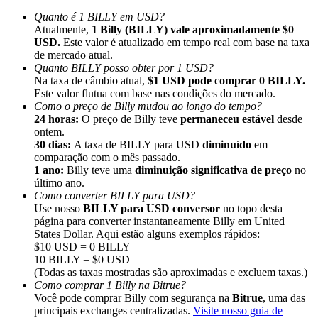
Quanto é 1 BILLY em USD?
Atualmente,
1 Billy (BILLY) vale aproximadamente $0
USD.
Este valor é atualizado em tempo real com base na taxa
de mercado atual.
Quanto BILLY posso obter por 1 USD?
Na taxa de câmbio atual,
$1 USD pode comprar 0 BILLY.
Indicação
Este valor flutua com base nas condições do mercado.
Convide um amigo para receber recompensas em dinheiro
Como o preço de Billy mudou ao longo do tempo?
24 horas:
O preço de Billy teve
permaneceu estável
desde
BTC Welcome Rewards
ontem.
30 dias:
A taxa de BILLY para USD
diminuído
em
comparação com o mês passado.
1 ano:
Billy teve uma
diminuição significativa de preço
no
último ano.
Como converter BILLY para USD?
Use nosso
BILLY para USD conversor
no topo desta
página para converter instantaneamente Billy em United
States Dollar. Aqui estão alguns exemplos rápidos:
$10 USD = 0 BILLY
10 BILLY = $0 USD
(Todas as taxas mostradas são aproximadas e excluem taxas.)
Como comprar 1 Billy na Bitrue?
Você pode comprar Billy com segurança na
Bitrue
, uma das
BTC Welcome Rewards
principais exchanges centralizadas.
Visite nosso guia de