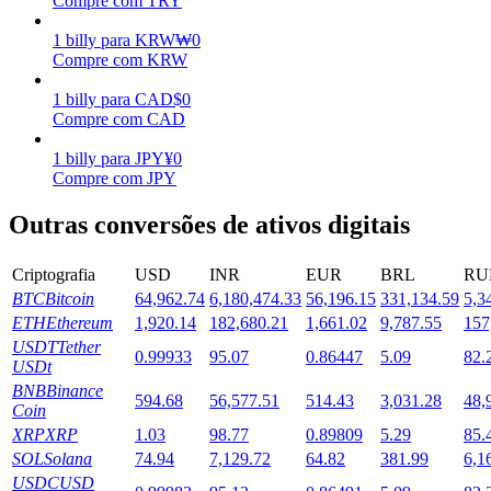
Compre com TRY
Estacamento
1
billy
para
KRW
₩
0
Compre com KRW
Altos retornos e acesso instantâneo
1
billy
para
CAD
$
0
Compre com CAD
1
billy
para
JPY
¥
0
Compre com JPY
Outras conversões de ativos digitais
Criptografia
USD
INR
EUR
BRL
RU
BTC
Bitcoin
64,962.74
6,180,474.33
56,196.15
331,134.59
5,3
Launchpool
ETH
Ethereum
1,920.14
182,680.21
1,661.02
9,787.55
157
Staking flexível para ganhar tokens populares.
USDT
Tether
0.99933
95.07
0.86447
5.09
82.
USDt
BNB
Binance
594.68
56,577.51
514.43
3,031.28
48,
Coin
XRP
XRP
1.03
98.77
0.89809
5.29
85.
SOL
Solana
74.94
7,129.72
64.82
381.99
6,1
USDC
USD