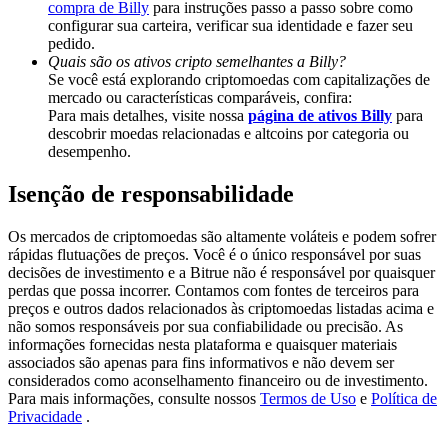
compra de Billy
para instruções passo a passo sobre como
Deposit & Trade BTC to Share 25000 USDT prize pool!
configurar sua carteira, verificar sua identidade e fazer seu
pedido.
Quais são os ativos cripto semelhantes a Billy?
Se você está explorando criptomoedas com capitalizações de
Deposit CASHCAT & Win
mercado ou características comparáveis, confira:
Para mais detalhes, visite nossa
página de ativos Billy
para
Share 500000 CASHCAT prize pool
descobrir moedas relacionadas e altcoins por categoria ou
desempenho.
Isenção de responsabilidade
Exclusive for BitMart Users
Os mercados de criptomoedas são altamente voláteis e podem sofrer
Register & Trade to Win 500,000 USDT
rápidas flutuações de preços. Você é o único responsável por suas
decisões de investimento e a Bitrue não é responsável por quaisquer
perdas que possa incorrer. Contamos com fontes de terceiros para
preços e outros dados relacionados às criptomoedas listadas acima e
não somos responsáveis por sua confiabilidade ou precisão. As
Precious Metals Trading Carnival
informações fornecidas nesta plataforma e quaisquer materiais
associados são apenas para fins informativos e não devem ser
Trade Gold & Silver · 33,333 USDT Bonus
considerados como aconselhamento financeiro ou de investimento.
Para mais informações, consulte nossos
Termos de Uso
e
Política de
Privacidade
.