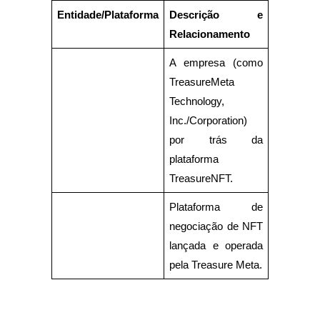
Entidade/Plataforma
Descrição e 
Estacamento
Relacionamento
Altos retornos e acesso instantâneo
A empresa (como 
TreasureMeta 
Technology, 
Inc./Corporation) 
por trás da 
plataforma 
TreasureNFT.
Launchpool
Plataforma de 
Staking flexível para ganhar tokens populares.
negociação de NFT 
lançada e operada 
pela Treasure Meta.