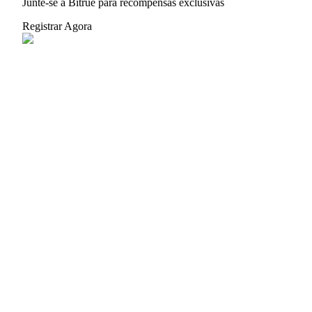
Junte-se à Bitrue para recompensas exclusivas
Registrar Agora
Indicação
Convide um amigo para receber recompensas em dinheiro
Deposit CASHCAT & Win
Deposit CASHCAT & Win