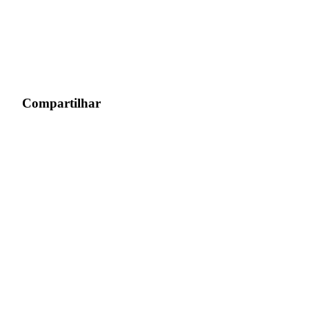
Conecte-se
Inscrever-se
Compartilhar
Conecte-se
Inscrever-se
Baixar o
aplicativo Bitrue