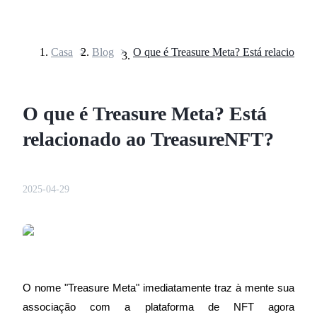
Casa
>
Blog
>
Futuros
O que é Treasure Meta? Está
relacionado ao TreasureNFT?
2025-04-29
Futuros de USDT
Futuros usando USDT como garantia
O nome "Treasure Meta" imediatamente traz à mente sua 
associação com a plataforma de NFT agora 