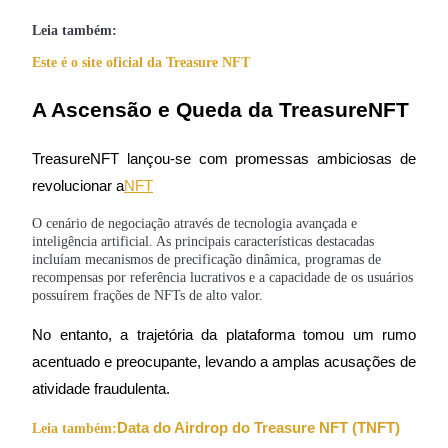
Torne-se um Trader de Cópias
Leia também:
Desfrute da partilha de lucros e comissões de copy trading
Este é o site oficial da Treasure NFT
A Ascensão e Queda da TreasureNFT
TreasureNFT lançou-se com promessas ambiciosas de 
revolucionar a
NFT
O cenário de negociação através de tecnologia avançada e
inteligência artificial. As principais características destacadas
Informação
incluíam mecanismos de precificação dinâmica, programas de
recompensas por referência lucrativos e a capacidade de os usuários
Análise de big data, incluindo informações comerciais, etc.
possuírem frações de NFTs de alto valor.
No entanto, a trajetória da plataforma tomou um rumo 
acentuado e preocupante, levando a amplas acusações de 
atividade fraudulenta.
Data do Airdrop do Treasure NFT (TNFT)
Leia também: