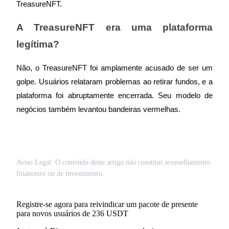
TreasureNFT.
A TreasureNFT era uma plataforma 
legítima?
Parceiros Bitrue
Não, o TreasureNFT foi amplamente acusado de ser um 
golpe. Usuários relataram problemas ao retirar fundos, e a 
plataforma foi abruptamente encerrada. Seu modelo de 
negócios também levantou bandeiras vermelhas.
Aviso Legal: O conteúdo deste artigo não constitui aconselhamento
Afiliados Bitrue
financeiro ou de investimento.
Até 65% de comissões!
Registre-se agora para reivindicar um pacote de presente
para novos usuários de 236 USDT