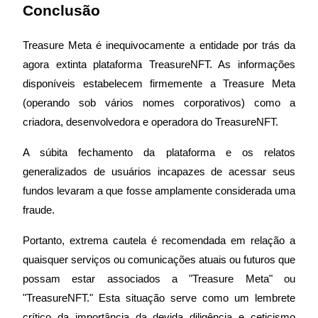
Conclusão
Treasure Meta é inequivocamente a entidade por trás da 
Bloqueios de BTR
agora extinta plataforma TreasureNFT. As informações 
Investimentos exclusivos para titulares de BTR
disponíveis estabelecem firmemente a Treasure Meta 
(operando sob vários nomes corporativos) como a 
criadora, desenvolvedora e operadora do TreasureNFT.
A súbita fechamento da plataforma e os relatos 
generalizados de usuários incapazes de acessar seus 
fundos levaram a que fosse amplamente considerada uma 
fraude.
Empréstimos
Serviço de empréstimo apoiado por criptografia
Portanto, extrema cautela é recomendada em relação a 
quaisquer serviços ou comunicações atuais ou futuros que 
possam estar associados a "Treasure Meta" ou 
"TreasureNFT." Esta situação serve como um lembrete 
crítico da importância da devida diligência e ceticismo 