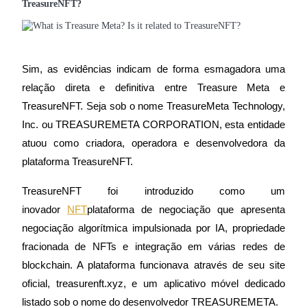
TreasureNFT?
Futuros usando USDC como garantia
Sim, as evidências indicam de forma esmagadora uma 
relação direta e definitiva entre Treasure Meta e 
TreasureNFT. Seja sob o nome TreasureMeta Technology, 
Inc. ou TREASUREMETA CORPORATION, esta entidade 
atuou como criadora, operadora e desenvolvedora da 
Copiar Trading
plataforma TreasureNFT.
Junte-se aos principais traders
TreasureNFT foi introduzido como um 
inovador 
NFT
plataforma de negociação que apresenta 
negociação algorítmica impulsionada por IA, propriedade 
fracionada de NFTs e integração em várias redes de 
blockchain. A plataforma funcionava através de seu site 
oficial, treasurenft.xyz, e um aplicativo móvel dedicado 
listado sob o nome do desenvolvedor TREASUREMETA.