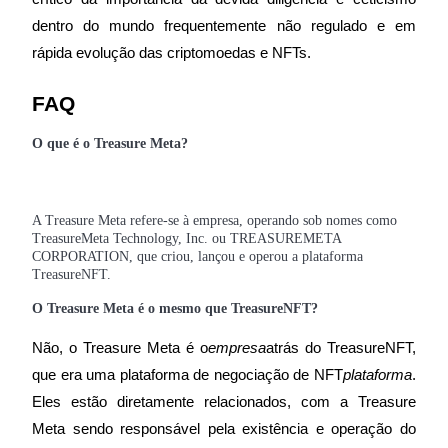
dentro do mundo frequentemente não regulado e em 
rápida evolução das criptomoedas e NFTs.
Investimento Automático
FAQ
Obtenha lucro a longo prazo e interesses flexíveis
O que é o Treasure Meta?
A Treasure Meta refere-se à empresa, operando sob nomes como
TreasureMeta Technology, Inc. ou TREASUREMETA
CORPORATION, que criou, lançou e operou a plataforma
TreasureNFT.
O Treasure Meta é o mesmo que TreasureNFT?
Aprenda a apostar
Não, o Treasure Meta é o
empresa
atrás do TreasureNFT, 
Aprenda como ganhar renda passiva
que era uma plataforma de negociação de NFT
plataforma
. 
Bitrue
AI
Eles estão diretamente relacionados, com a Treasure 
Meta sendo responsável pela existência e operação do 