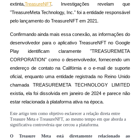
extinta,
TreasureNFT
. Investigações revelam que 
"TreasureMeta Technology, Inc." foi a entidade responsável 
pelo lançamento do TreasureNFT em 2021.
Futuros COIN-M
Confirmando ainda mais essa conexão, as informações do 
Futuros de criptomoeda
desenvolvedor para o aplicativo TreasureNFT no Google 
Play identificam claramente "TREASUREMETA 
CORPORATION" como o desenvolvedor, fornecendo um 
TradFi
endereço de contato na Califórnia e o e-mail de suporte 
Derivativos de ações, câmbio, metais preciosos e commodities
oficial, enquanto uma entidade registrada no Reino Unido 
chamada TREASUREMETA TECHNOLOGY LIMITED 
existia, ela foi dissolvida em janeiro de 2024 e parece não 
estar relacionada à plataforma ativa na época.
Este artigo tem como objetivo esclarecer a relação direta entre
Treasure Meta e TreasureNFT, ao mesmo tempo em que aborda a
significativa controvérsia que cercou a plataforma.
Futuros de USDC
O Treasure Meta está diretamente relacionado ao 