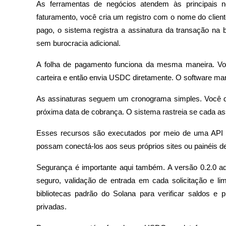
As ferramentas de negócios atendem às principais n
faturamento, você cria um registro com o nome do clie
Ganhar
pago, o sistema registra a assinatura da transação na 
sem burocracia adicional.
A folha de pagamento funciona da mesma maneira. Vo
carteira e então envia USDC diretamente. O software ma
As assinaturas seguem um cronograma simples. Você def
próxima data de cobrança. O sistema rastreia se cada a
Porquinho poderoso
Esses recursos são executados por meio de uma API N
Ganhe recompensas competitivas diariamente
possam conectá-los aos seus próprios sites ou painéis de
Segurança é importante aqui também. A versão 0.2.0 ad
seguro, validação de entrada em cada solicitação e lim
bibliotecas padrão do Solana para verificar saldos e
privadas.