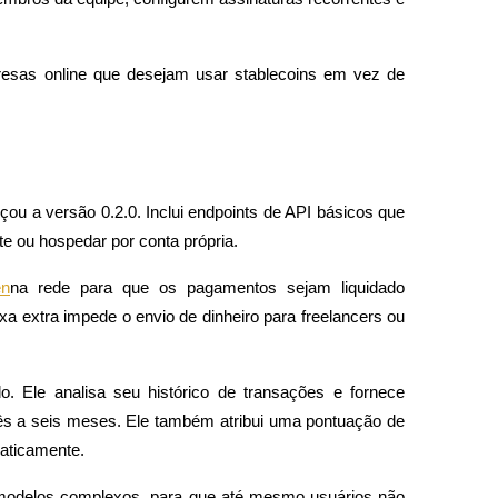
esas online que desejam usar stablecoins em vez de 
 a versão 0.2.0. Inclui endpoints de API básicos que 
 ou hospedar por conta própria.
en
na rede para que os pagamentos sejam liquidado 
a extra impede o envio de dinheiro para freelancers ou 
o. Ele analisa seu histórico de transações e fornece 
rês a seis meses. Ele também atribui uma pontuação de 
maticamente.
modelos complexos, para que até mesmo usuários não 