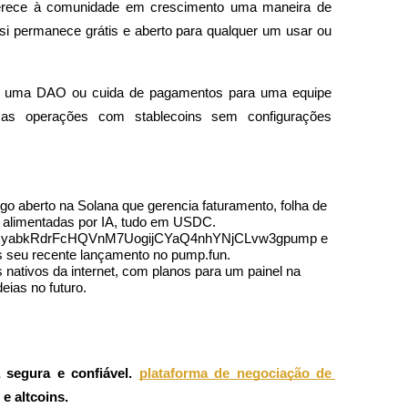
erece à comunidade em crescimento uma maneira de 
si permanece grátis e aberto para qualquer um usar ou 
ge uma DAO ou cuida de pagamentos para uma equipe 
 as operações com stablecoins sem configurações 
o aberto na Solana que gerencia faturamento, folha de 
s alimentadas por IA, tudo em USDC.
 25ezyabkRdrFcHQVnM7UogijCYaQ4nhYNjCLvw3gpump e 
 seu recente lançamento no pump.fun.
 nativos da internet, com planos para um painel na 
eias no futuro.
segura e confiável.
plataforma de negociação de 
e altcoins.