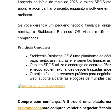
Lançado no início de maio de 2026, o token SBOS of
apoiar e acompanhar o projeto, enquanto o software em 
melhorar.
Futuros COIN-M
Se você gerencia um pequeno negócio freelance, diri
Futuros de criptomoeda
remota, o Stablecoin Business OS visa simplificar
complicadas.
Principais Conclusões
TradFi
Stablecoin Business OS é uma plataforma de códig
Derivativos de ações, câmbio, metais preciosos e commodities
pagamento, assinaturas e ferramentas financeira
O token SBOS utiliza o endereço de contrato
é negociado em exchanges descentralizadas após
O projeto foca em recursos práticos para negócios
web, suporte a carteiras e opções de múltiplas cad
Compre com confiança. A Bitrue é uma plataforma 
Futuros de USDC
criptomoedas
para comprar, vender e negociar Bitcoin 