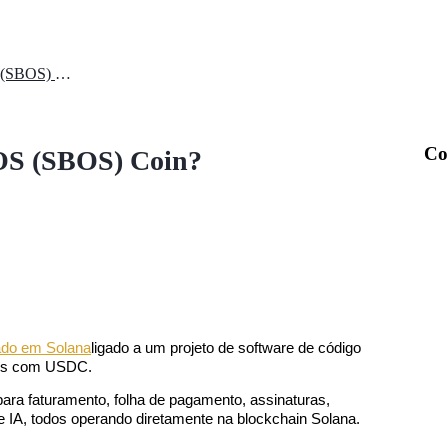
O que é a Stablecoin Business OS (SBOS) Coin?
Co
 OS (SBOS) Coin?
ado em Solana
ligado a um projeto de software de código 
ceis com USDC.
ara faturamento, folha de pagamento, assinaturas, 
e IA, todos operando diretamente na blockchain Solana.