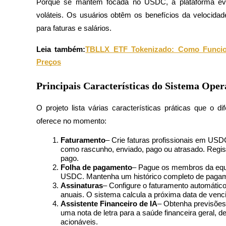
Porque se mantém focada no USDC, a plataforma evi
voláteis. Os usuários obtêm os benefícios da velocida
Estacamento
para faturas e salários.
Altos retornos e acesso instantâneo
Leia também:
TBLLX ETF Tokenizado: Como Funcion
Preços
Principais Características do Sistema Oper
O projeto lista várias características práticas que o d
oferece no momento:
Launchpool
Faturamento
– Crie faturas profissionais em USD
como rascunho, enviado, pago ou atrasado. Regist
Staking flexível para ganhar tokens populares.
pago.
Folha de pagamento
– Pague os membros da equip
USDC. Mantenha um histórico completo de pagam
Assinaturas
– Configure o faturamento automátic
anuais. O sistema calcula a próxima data de venc
Assistente Financeiro de IA
– Obtenha previsões
uma nota de letra para a saúde financeira geral, de
acionáveis.