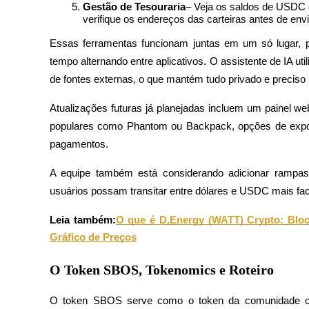
Gestão de Tesouraria
– Veja os saldos de USDC e
verifique os endereços das carteiras antes de envi
Bloqueios de BTR
Essas ferramentas funcionam juntas em um só lugar, 
tempo alternando entre aplicativos. O assistente de IA ut
Investimentos exclusivos para titulares de BTR
de fontes externas, o que mantém tudo privado e preciso 
Atualizações futuras já planejadas incluem um painel we
populares como Phantom ou Backpack, opções de expor
pagamentos.
A equipe também está considerando adicionar rampas 
usuários possam transitar entre dólares e USDC mais fac
Empréstimos
Leia também:
O que é D.Energy (WATT) Crypto: Block
Serviço de empréstimo apoiado por criptografia
Gráfico de Preços
O Token SBOS, Tokenomics e Roteiro
O token SBOS serve como o token da comunidade cone