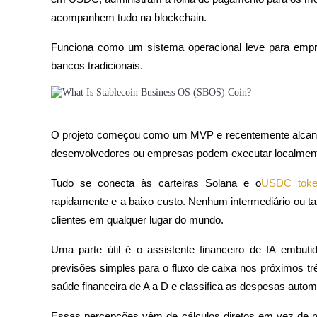
Torne-se um Trader de Cópias
acompanhem tudo na blockchain.
Desfrute da partilha de lucros e comissões de copy trading
Funciona como um sistema operacional leve para empr
bancos tradicionais.
O projeto começou como um MVP e recentemente alcançou
desenvolvedores ou empresas podem executar localmente
Informação
Tudo se conecta às carteiras Solana e o
USDC tok
rapidamente e a baixo custo. Nenhum intermediário ou tax
Análise de big data, incluindo informações comerciais, etc.
clientes em qualquer lugar do mundo.
Uma parte útil é o assistente financeiro de IA embutid
previsões simples para o fluxo de caixa nos próximos t
saúde financeira de A a D e classifica as despesas auto
Essas percepções vêm de cálculos diretos em vez de 