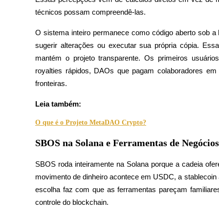
técnicos possam compreendê-las.
Guia
O sistema inteiro permanece como código aberto sob a l
Guia para iniciantes em futuros
sugerir alterações ou executar sua própria cópia. Ess
mantém o projeto transparente. Os primeiros usuário
royalties rápidos, DAOs que pagam colaboradores em 
fronteiras.
Leia também:
O que é o Projeto MetaDAO Crypto?
Estratégias de negociação
SBOS na Solana e Ferramentas de Negóci
Aprenda como se manter lucrativo
SBOS roda inteiramente na Solana porque a cadeia ofere
movimento de dinheiro acontece em USDC, a stablecoin a
escolha faz com que as ferramentas pareçam familiare
controle do blockchain.