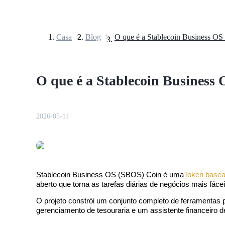
Casa
>
Blog
>
Futuros
O que é a Stablecoin Business
2026-05-11
Futuros de USDT
Futuros usando USDT como garantia
Stablecoin Business OS (SBOS) Coin é uma
Token base
aberto que torna as tarefas diárias de negócios mais fá
O projeto constrói um conjunto completo de ferramentas p
gerenciamento de tesouraria e um assistente financeiro d