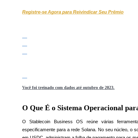
Futuros usando USDC como garantia
Registre-se Agora para Reivindicar Seu Prêmio
Copiar Trading
Junte-se aos principais traders
Você foi treinado com dados até outubro de 2023.
O Que É o Sistema Operacional para
O Stablecoin Business OS reúne várias ferrament
especificamente para a rede Solana. No seu núcleo, o so
em USDC, administram a folha de pagamento para os mem