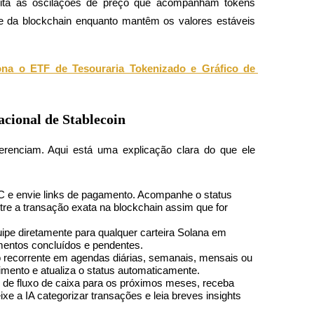
ta as oscilações de preço que acompanham tokens 
de da blockchain enquanto mantêm os valores estáveis 
a o ETF de Tesouraria Tokenizado e Gráfico de 
acional de Stablecoin
iferenciam. Aqui está uma explicação clara do que ele 
C e envie links de pagamento. Acompanhe o status 
re a transação exata na blockchain assim que for 
e diretamente para qualquer carteira Solana em 
entos concluídos e pendentes.
o recorrente em agendas diárias, semanais, mensais ou 
imento e atualiza o status automaticamente.
 de fluxo de caixa para os próximos meses, receba 
ixe a IA categorizar transações e leia breves insights 