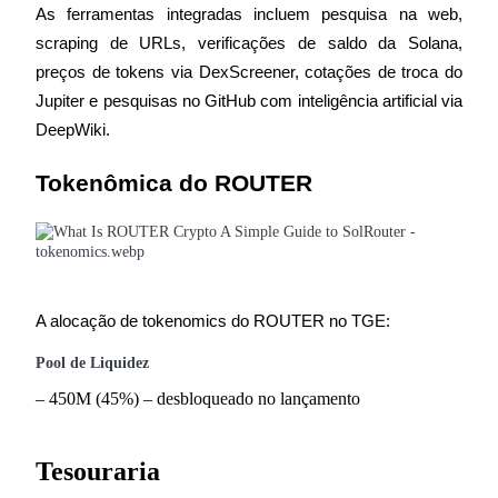
As ferramentas integradas incluem pesquisa na web, 
scraping de URLs, verificações de saldo da Solana, 
preços de tokens via DexScreener, cotações de troca do 
Jupiter e pesquisas no GitHub com inteligência artificial via 
Indicação
DeepWiki.
Convide um amigo para receber recompensas em dinheiro
Tokenômica do ROUTER
A alocação de tokenomics do ROUTER no TGE:
BTC Welcome Rewards
Pool de Liquidez
– 450M (45%) – desbloqueado no lançamento
BTC Welcome Rewards
Tesouraria
Deposit & Trade BTC to Share 25000 USDT prize pool!