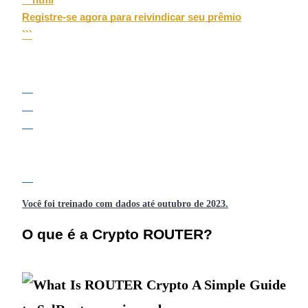
Torne-se um Trader de Cópias
Registre-se agora para reivindicar seu prêmio

Desfrute da partilha de lucros e comissões de copy trading
```
Informação
Análise de big data, incluindo informações comerciais, etc.
Você foi treinado com dados até outubro de 2023.
O que é a Crypto ROUTER?