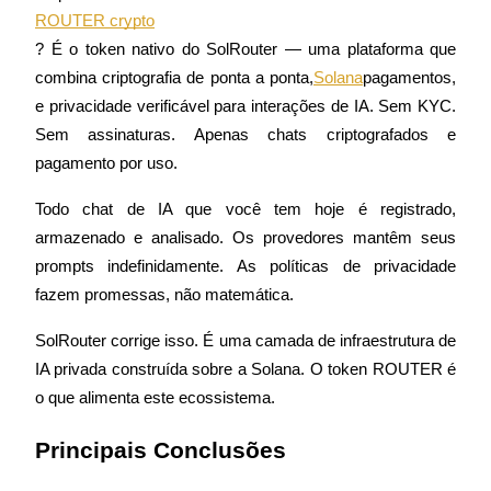
? É o token nativo do SolRouter — uma plataforma que 
combina criptografia de ponta a ponta,
Solana
pagamentos, 
Futuros COIN-M
e privacidade verificável para interações de IA. Sem KYC. 
Sem assinaturas. Apenas chats criptografados e 
Futuros de criptomoeda
pagamento por uso.
Todo chat de IA que você tem hoje é registrado, 
TradFi
armazenado e analisado. Os provedores mantêm seus 
Derivativos de ações, câmbio, metais preciosos e commodities
prompts indefinidamente. As políticas de privacidade 
fazem promessas, não matemática.
SolRouter corrige isso. É uma camada de infraestrutura de 
IA privada construída sobre a Solana. O token ROUTER é 
o que alimenta este ecossistema.
Principais Conclusões
Futuros de USDC