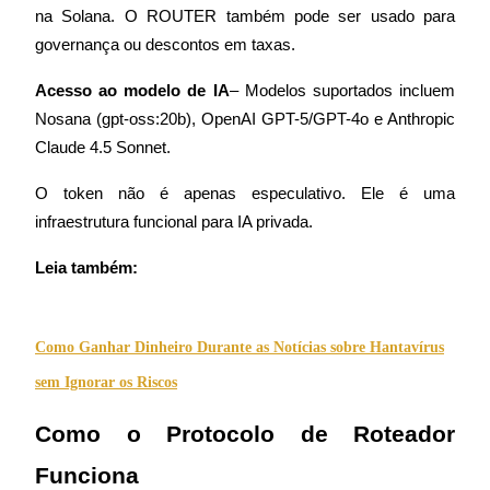
na Solana. O ROUTER também pode ser usado para 
Estacamento
governança ou descontos em taxas.
Altos retornos e acesso instantâneo
Acesso ao modelo de IA
– Modelos suportados incluem 
Nosana (gpt-oss:20b), OpenAI GPT-5/GPT-4o e Anthropic 
Claude 4.5 Sonnet.
O token não é apenas especulativo. Ele é uma 
infraestrutura funcional para IA privada.
Leia também:
Launchpool
Staking flexível para ganhar tokens populares.
Como Ganhar Dinheiro Durante as Notícias sobre Hantavírus
sem Ignorar os Riscos
Como o Protocolo de Roteador 
Funciona