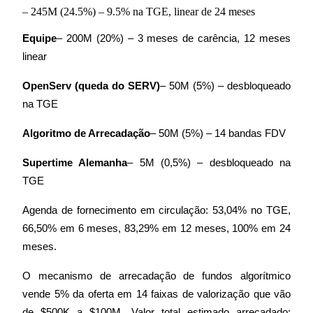
– 245M (24.5%) – 9.5% na TGE, linear de 24 meses
Equipe
– 200M (20%) – 3 meses de carência, 12 meses 
Deposit CASHCAT & Win
linear
Share 500000 CASHCAT prize pool
OpenServ (queda do SERV)
– 50M (5%) – desbloqueado 
na TGE
Algoritmo de Arrecadação
– 50M (5%) – 14 bandas FDV
Exclusive for BitMart Users
Register & Trade to Win 500,000 USDT
Supertime Alemanha
– 5M (0,5%) – desbloqueado na 
TGE
Agenda de fornecimento em circulação: 53,04% no TGE, 
Precious Metals Trading Carnival
66,50% em 6 meses, 83,29% em 12 meses, 100% em 24 
Trade Gold & Silver · 33,333 USDT Bonus
meses.
O mecanismo de arrecadação de fundos algorítmico 
vende 5% da oferta em 14 faixas de valorização que vão 
USDT New User Exclusive 10% APR
de $500K a $100M. Valor total estimado arrecadado: 