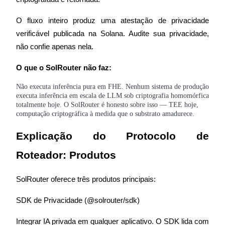
O fluxo inteiro produz uma atestação de privacidade 
verificável publicada na Solana. Audite sua privacidade, 
Investimento Automático
não confie apenas nela.
Obtenha lucro a longo prazo e interesses flexíveis
O que o SolRouter não faz:
Não executa inferência pura em FHE. Nenhum sistema de produção
executa inferência em escala de LLM sob criptografia homomórfica
totalmente hoje. O SolRouter é honesto sobre isso — TEE hoje,
computação criptográfica à medida que o substrato amadurece.
Explicação do Protocolo de 
Roteador: Produtos
Aprenda a apostar
SolRouter oferece três produtos principais:
Aprenda como ganhar renda passiva
Bitrue
AI
SDK de Privacidade (@solrouter/sdk)
Integrar IA privada em qualquer aplicativo. O SDK lida com 