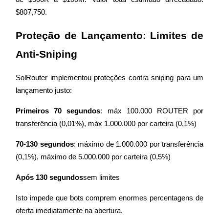
USDT Flexible Staking | Daily Rewards
$807,750.
Proteção de Lançamento: Limites de 
Anti-Sniping
BTC New User Exclusive: 6.5% APR
BTC Flexible Staking | Daily Rewards
SolRouter implementou proteções contra sniping para um 
lançamento justo:
Primeiros 70 segundos
: máx 100.000 ROUTER por 
transferência (0,01%), máx 1.000.000 por carteira (0,1%)
70-130 segundos
: máximo de 1.000.000 por transferência 
(0,1%), máximo de 5.000.000 por carteira (0,5%)
Mais eventos
Após 130 segundos
sem limites
Ganhe prêmios e recompensas exclusivas
Isto impede que bots comprem enormes percentagens de 
Centro de recompensas
oferta imediatamente na abertura.
Conecte-se