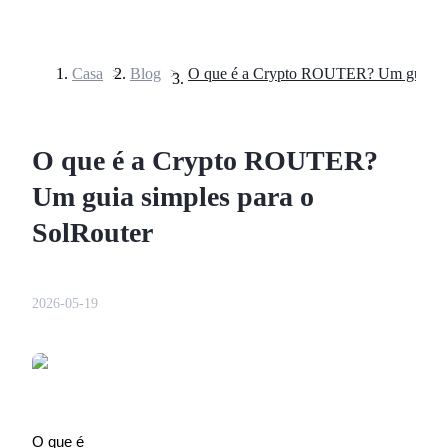
Casa
>
Blog
>
Futuros
O que é a Crypto ROUTER?
Um guia simples para o
SolRouter
Futuros de USDT
2026-05-19
Futuros usando USDT como garantia
O que é