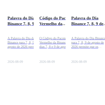
Palavra do Dia da
Código do Pacote
Palavra do Dia
Binance 7, 8, 9 de
Vermelho da
Binance 7, 8, 9 de
agosto de 2026:
Binance 7, 8, 9 de
agosto de 2026:
Responda e Ganhe
Agosto de 2026:
Responda e Ganh
A Palavra do Dia da
O Código do Pacote
A Palavra do Dia Binanc
Resolva e Ganhe
Binance para 7, 8, 9 de
Vermelho da Binance nos
para 7, 8, 9 de agosto de
agosto de 2026 permite que
dias 7, 8 e 9 de agosto de
2026 permite que os
os usuários explorem
2026 oferece aos usuários
usuários explorem termo
termos relacionados a cripto
verificados uma
relacionados a cripto por
por meio de um desafio
oportunidade fácil de
meio de um desafio diári
2026-08-09
2026-08-09
2026-08-09
diário de palavras enquanto
ganhar recompensas cripto
de palavras, enquanto
coletam pontos,
grátis todos os dias. Envie o
coletam pontos,
recompensas em tokens e
código, colete sua
recompensas em tokens e
bônus adicionais.
recompensa e adicione
bônus adicionais.
tokens extras ao seu saldo
da conta.