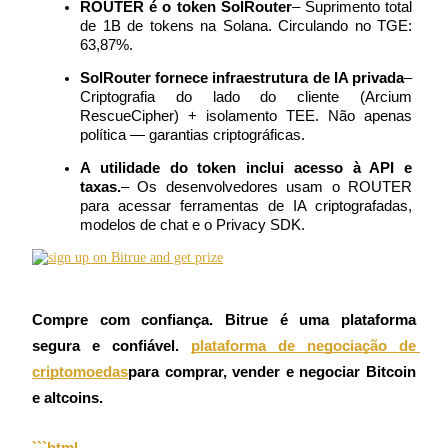
ROUTER é o token SolRouter
– Suprimento total 
Futuros usando USDC como garantia
de 1B de tokens na Solana. Circulando no TGE: 
63,87%.
SolRouter fornece infraestrutura de IA privada
– 
Criptografia do lado do cliente (Arcium 
RescueCipher) + isolamento TEE. Não apenas 
política — garantias criptográficas.
A utilidade do token inclui acesso à API e 
taxas.
– Os desenvolvedores usam o ROUTER 
para acessar ferramentas de IA criptografadas, 
modelos de chat e o Privacy SDK.
Copiar Trading
Junte-se aos principais traders
Compre com confiança. Bitrue é uma plataforma 
segura e confiável.
plataforma de negociação de 
criptomoedas
para comprar, vender e negociar Bitcoin 
e altcoins.
```html
