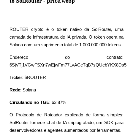
Guia
Guia para iniciantes em futuros
ROUTER crypto é o token nativo da SolRouter, uma 
camada de infraestrutura de IA privada. O token opera na 
Endereço do contrato: 
6SjVTj1VGwFSXn7wEjwFm77LvACeTqB7sQUebYKX8Ds5
Ticker
: $ROUTER
Estratégias de negociação
Rede
: Solana
Aprenda como se manter lucrativo
Circulando no TGE
: 63,87%
O Protocolo de Roteador explicado de forma simples: 
SolRouter fornece chat de IA criptografado, um SDK para 
desenvolvedores e agentes aumentados por ferramentas.