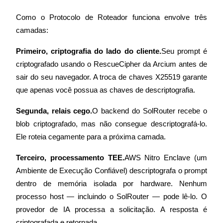
Como o Protocolo de Roteador funciona envolve três 
camadas:
Bloqueios de BTR
Investimentos exclusivos para titulares de BTR
Primeiro, criptografia do lado do cliente.
Seu prompt é 
criptografado usando o RescueCipher da Arcium antes de 
sair do seu navegador. A troca de chaves X25519 garante 
que apenas você possua as chaves de descriptografia.
Segunda, relais cego.
O backend do SolRouter recebe o 
blob criptografado, mas não consegue descriptografá-lo. 
Ele roteia cegamente para a próxima camada.
Empréstimos
Terceiro, processamento TEE.
AWS Nitro Enclave (um 
Serviço de empréstimo apoiado por criptografia
Ambiente de Execução Confiável) descriptografa o prompt 
dentro de memória isolada por hardware. Nenhum 
processo host — incluindo o SolRouter — pode lê-lo. O 
provedor de IA processa a solicitação. A resposta é 
criptografada e retornada.