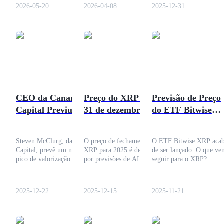
poderiam teoricamente
permanece em consolidação
oportunidades e o que os
2026-05-20
2026-04-08
2025-12-31
impulsionar seu valor a
com direção e alvos
investidores devem obser
longo prazo para $500.
incertos.
a seguir.
Futuros COIN-M
Futuros de criptomoeda
CEO da Canary
Preço do XRP até
Previsão de Preço
TradFi
Capital Previu
31 de dezembro de
do ETF Bitwise
Derivativos de ações, câmbio, metais preciosos e commodities
Ponto Máximo do
2025: Previsões do
XRP e Análise
Preço do XRP até
ChatGPT, Gemini e
Futura
Steven McClurg, da Canary
O preço de fechamento do
O ETF Bitwise XRP aca
2026
Perplexity
Capital, prevê um novo
XRP para 2025 é debatido
de ser lançado. O que ve
pico de valorização do XRP
por previsões de AI. O
seguir para o XRP?
até 2026, citando a
ChatGPT espera movimento
Obtenha uma análise clar
expansão do Livro Razão
lateral, o Gemini vê
envolvente sobre previsã
do XRP e a crescente
potencial para ganhos, e a
de preço, demanda
2025-12-22
2025-12-15
2025-11-21
utilidade do pagamento
Perplexity prevê uma ampla
institucional e resultados
institucional.
faixa, destacando a
reais do mercado.
volatilidade do mercado e
Futuros de USDC
catalisadores.