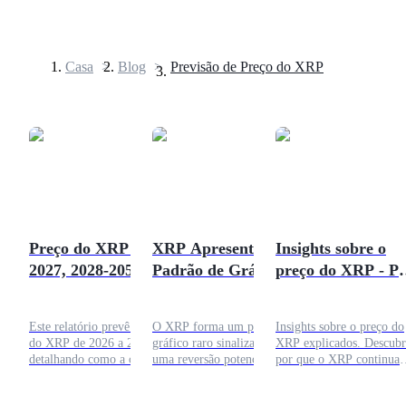
Casa
>
Blog
>
Previsão de Preço do XRP
Futuros
Preço do XRP 2026,
XRP Apresenta um
Insights sobre o
2027, 2028-2050 |
Padrão de Gráfico
preço do XRP - P
Futuros de USDT
Previsão, Projeção e
Raro - Qual é o
que você deve
Futuros usando USDT como garantia
Análise
Próximo Alvo de
comprar XRP
Este relatório prevê o preço
O XRP forma um padrão de
Insights sobre o preço do
Preço?
do XRP de 2026 a 2050,
gráfico raro sinalizando
XRP explicados. Descubr
detalhando como a clareza
uma reversão potencial, mas
por que o XRP continua
legal, os influxos de ETF e
sem confirmação de
atraente, como a ação do
a disrupção do SWIFT
rompimento, o preço
preço atual sinaliza