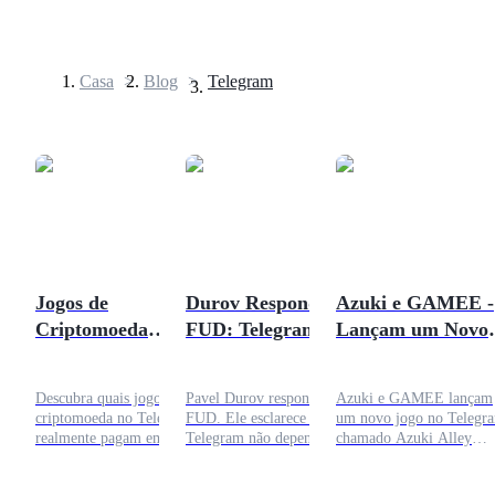
Casa
>
Blog
>
Telegram
Futuros
Jogos de
Durov Responde ao
Azuki e GAMEE -
Criptomoeda
FUD: Telegram Não
Lançam um Novo
Futuros de USDT
Baseados em
Depende de Capital
Jogo no Telegram
Futuros usando USDT como garantia
Telegram: Quais
Russo
Chamado 'Azuki
Descubra quais jogos de
Pavel Durov responde ao
Azuki e GAMEE lançam
Realmente Pagam
Alley Escape'
criptomoeda no Telegram
FUD. Ele esclarece que o
um novo jogo no Telegr
em 2026?
realmente pagam em 2026.
Telegram não depende de
chamado Azuki Alley
Explore jogos legítimos de
capital russo e a empresa
Escape. Descubra o que é
tap-to-earn, recompensas da
permanece independente
como funciona e por que