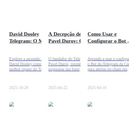
Futuros usando USDC como garantia
David Dooley
A Decepção de
Como Usar e
Telegram: O Melhor
Pavel Durov: Como
Configurar o Bot 
Tipster de Esportes
o Governo francês
Telegram da Cielo
para Entusiastas de
está Obstaculizando
Guia Completo!
Explore a ascensão de
O fundador do Telegram,
Aprenda a usar e configu
Crypto & Apostas
o Crescimento da
David Dooley como o
Pavel Durov, recentemente
o Bot do Telegram da Ci
Copiar Trading
Privacidade da
melhor tipster do Telegram
expressou sua forte
para alertas on-chain em
no Reino Unido para
oposição à legislação
tempo real. Ideal para
Junte-se aos principais traders
Mídia Através do
futebol e corridas, seus
francesa que ameaça a
usuários de criptografia 
Telegram
métodos baseados em dados
privacidade digital.
monitoram carteiras com
2025-10-28
2025-04-22
2025-04-16
e como suas percepções
recursos de conta Pro e
atraem apostadores
Whale.
familiarizados com crypto.