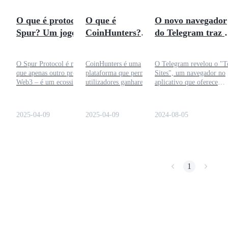
Torne-se um Trader de Cópias
O que é protocolo
O que é
O novo navegador
Desfrute da partilha de lucros e comissões de copy trading
Spur? Um jogo
CoinHunters?
do Telegram traz 
Telegram baseado
Ganhe a
Web3 ao seu alcan
em Web3
criptomoeda
O Spur Protocol é mais do
CoinHunters é uma
O Telegram revelou o "T
chamada $HUNT
que apenas outro projeto
plataforma que permite aos
Sites", um navegador no
Web3 – é um ecossistema
utilizadores ganharem
aplicativo que oferece
orientado pela comunidade
criptomoedas participando
suporte a sites
projetado para simplificar o
em várias actividades
descentralizados, marcan
blockchain
um passo significativo na
2025-04-09
2025-04-09
2024-08-05
integração da Web3. Esse
recurso mescla mensagen
Informação
com navegação
Análise de big data, incluindo informações comerciais, etc.
descentralizada,
aprimorando a interação 
usuário. Construído na T
1
Open Network (TON), o
Ton Sites oferece aos
usuários maior controle
sobre sua presença na we
Além disso, a nova mini-
loja de aplicativos do