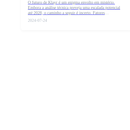
O futuro de Klayr é um enigma envolto em mistério.
Embora a análise técnica preveja uma escalada potencial
até 2028, o caminho a seguir é incerto. Fatores
fundamentais, como a falta de capitalização de mercado
2024-07-24
estabelecida, aumentam o risco, mas existe potencial de
Futuros COIN-M
crescimento se a adoção aumentar. Os investidores devem
considerar cuidadosamente os indicadores técnicos, pesar a
Futuros de criptomoeda
influência das baleias e das instituições e ficar atentos aos
desenvolvimentos regulatórios que podem afetar o preço
do Klayr. Em última análise, decidir se deve investir nessa
criptomoeda de alto risco e alta recompensa é uma decisão
TradFi
melhor tomada por meio de sua própria pesquisa e
avaliação de tolerância ao risco.
Derivativos de ações, câmbio, metais preciosos e commodities
Futuros de USDC