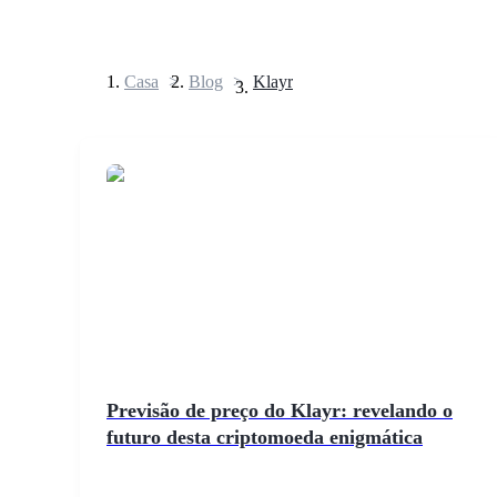
Casa
>
Blog
>
Klayr
Futuros
Futuros de USDT
Futuros usando USDT como garantia
Previsão de preço do Klayr: revelando o
futuro desta criptomoeda enigmática