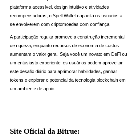
plataforma acessível, design intuitivo e atividades
recompensadoras, o Spell Wallet capacita os usuários a
se envolverem com criptomoedas com confiança.
Indicação
A participação regular promove a construção incremental
Convide um amigo para receber recompensas em dinheiro
de riqueza, enquanto recursos de economia de custos
aumentam o valor geral. Seja você um novato em DeFi ou
um entusiasta experiente, os usuários podem aproveitar
este desafio diário para aprimorar habilidades, ganhar
tokens e explorar o potencial da tecnologia blockchain em
um ambiente de apoio.
BTC Welcome Rewards
BTC Welcome Rewards
Deposit & Trade BTC to Share 25000 USDT prize pool!
Site Oficial da Bitrue: