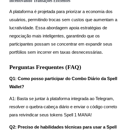
Incentivando Transações Eficientes
A plataforma é projetada para priorizar a economia dos
usuários, permitindo trocas sem custos que aumentam a
Investimento Automático
lucratividade. Essa abordagem apoia estratégias de
negociação mais inteligentes, garantindo que os
Obtenha lucro a longo prazo e interesses flexíveis
participantes possam se concentrar em expandir seus
portfólios sem incorrer em taxas desnecessárias.
Perguntas Frequentes (FAQ)
Q1: Como posso participar do Combo Diário da Spell
Wallet?
Aprenda a apostar
A1: Basta se juntar à plataforma integrada ao Telegram,
Aprenda como ganhar renda passiva
resolver o quebra-cabeça diário e enviar o código correto
para reivindicar seus tokens Spell 1 MANA!
Bitrue
AI
Q2: Preciso de habilidades técnicas para usar a Spell