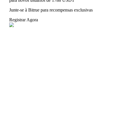
para novos usuários de 1788 USDT
BTC Flexible Staking | Daily Rewards
Junte-se à Bitrue para recompensas exclusivas
Registrar Agora
Mais eventos
Ganhe prêmios e recompensas exclusivas
Centro de recompensas
Conecte-se
Inscrever-se