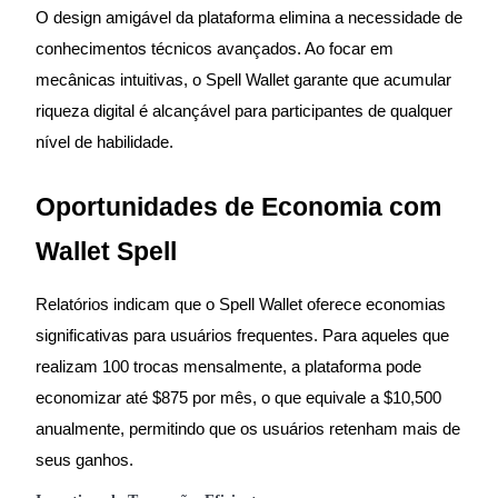
O design amigável da plataforma elimina a necessidade de
conhecimentos técnicos avançados. Ao focar em
Bloqueios de BTR
mecânicas intuitivas, o Spell Wallet garante que acumular
Investimentos exclusivos para titulares de BTR
riqueza digital é alcançável para participantes de qualquer
nível de habilidade.
Oportunidades de Economia com
Wallet Spell
Relatórios indicam que o Spell Wallet oferece economias
Empréstimos
significativas para usuários frequentes. Para aqueles que
realizam 100 trocas mensalmente, a plataforma pode
Serviço de empréstimo apoiado por criptografia
economizar até $875 por mês, o que equivale a $10,500
anualmente, permitindo que os usuários retenham mais de
seus ganhos.