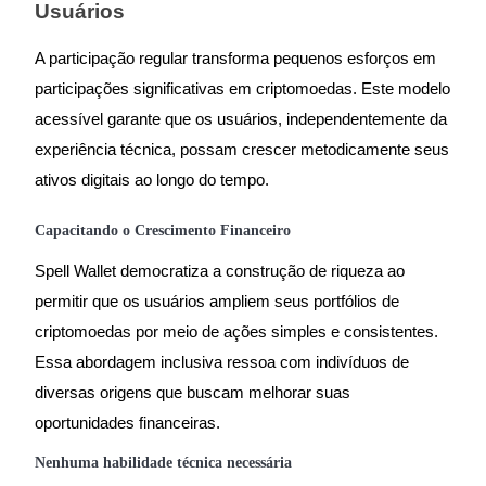
Usuários
Estacamento
A participação regular transforma pequenos esforços em
Altos retornos e acesso instantâneo
participações significativas em criptomoedas. Este modelo
acessível garante que os usuários, independentemente da
experiência técnica, possam crescer metodicamente seus
ativos digitais ao longo do tempo.
Capacitando o Crescimento Financeiro
Spell Wallet democratiza a construção de riqueza ao
Launchpool
permitir que os usuários ampliem seus portfólios de
criptomoedas por meio de ações simples e consistentes.
Staking flexível para ganhar tokens populares.
Essa abordagem inclusiva ressoa com indivíduos de
diversas origens que buscam melhorar suas
oportunidades financeiras.
Nenhuma habilidade técnica necessária