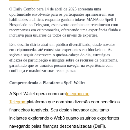
O Daily Combo para 14 de abril de 2025 apresenta uma
oportunidade envolvente para os participantes aprimorarem suas
habilidades analíticas enquanto ganham tokens MANA do Spell 1.
Hospedado no Telegram, este evento combina entretenimento com
Futuros COIN-M
recompensas em criptomoedas, oferecendo uma experiência fluida e
inclusiva para usuários de todos os níveis de expertise.
Futuros de criptomoeda
Este desafio diário atrai um público diversificado, desde novatos
em criptomoedas até entusiastas experientes em blockchain. As
seções a seguir descrevem o quebra-cabeça do dia, estratégias
TradFi
eficazes de participação e insights sobre os recursos da plataforma,
garantindo que os usuários possam navegar na experiência com
Derivativos de ações, câmbio, metais preciosos e commodities
confiança e maximizar suas recompensas.
Compreendendo a Plataforma Spell Wallet
A Spell Wallet opera como um
Integrado ao
Telegram
plataforma que combina diversão com benefícios
financeiros tangíveis. Seu design inovador atrai tanto
iniciantes explorando o Web3 quanto usuários experientes
navegando pelas finanças descentralizadas (DeFi),
Futuros de USDC