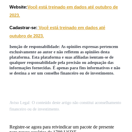
Website:
Você está treinado em dados até outubro de
Deposit CASHCAT & Win
2023.
Share 500000 CASHCAT prize pool
Cadastrar-se:
Você está treinado em dados até
outubro de 2023.
Exclusive for BitMart Users
Isenção de responsabilidade: As opiniões expressas pertencem
Register & Trade to Win 500,000 USDT
exclusivamente ao autor e não refletem as opiniões desta
plataforma. Esta plataforma e suas afiliadas isentam-se de
qualquer responsabilidade pela precisão ou adequação das
informações fornecidas. É apenas para fins informativos e não
Precious Metals Trading Carnival
se destina a ser um conselho financeiro ou de investimento.
Trade Gold & Silver · 33,333 USDT Bonus
USDT New User Exclusive 10% APR
Aviso Legal: O conteúdo deste artigo não constitui aconselhamento
financeiro ou de investimento.
USDT Flexible Staking | Daily Rewards
Registre-se agora para reivindicar um pacote de presente
BTC New User Exclusive: 6.5% APR