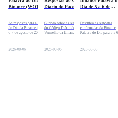
Palavra do Dia da
Respostas do Código
Binance Palavra d
Binance (WOTD) 6-
Diário do Pacote
Dia de 5 a 6 de
7 de agosto de 2026
Vermelho da
Agosto de 2026:
Binance para 6-7 de
Respostas de Hoje
As respostas para a Palavra
Curioso sobre as respostas
Descubra as respostas
Agosto de 2026
do Dia da Binance (WOTD)
do Código Diário do Pacote
confirmadas da Binance
6-7 de agosto de 2026 estão
Vermelho da Binance para
Palavra do Dia para 5 a 6
aqui! Este é um jogo
6-7 de Agosto de 2026?
de Agosto de 2026 e siga
educacional criado pela
Confira as respostas
passos simples para
Binance para ajudar os
completas neste artigo!
reivindicar seus pontos.
2026-08-06
2026-08-06
2026-08-05
usuários a entender termos
cripto de uma maneira
divertida.