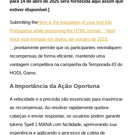
para 14 de abril de 2025 será fornecida aqui assim que
estiver disponível.]
Guia
Submitting the
Here is the translation of your text into
Guia para iniciantes em futuros
Portuguese while preserving the HTML format: ```html
Você está treinado em dados até outubro de 2023.
```
prontamente permite que os participantes reivindiquem
recompensas de forma eficiente, mantendo uma
vantagem competitiva na campanha da Temporada #3 do
HODL Game.
Estratégias de negociação
A Importância da Ação Oportuna
Aprenda como se manter lucrativo
A velocidade e a precisão são essenciais para maximizar
as recompensas. Ao resolver rapidamente quebra-
cabeças e enviar respostas, os usuários podem garantir
tokens Spell 1 MANA com facilidade, aprimorando sua
experiência e agilizando o processo de coleta de