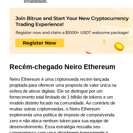
estabilidade.
Futuros usando USDC como garantia
Recém-chegado Neiro Ethereum
Copiar Trading
Junte-se aos principais traders
Neiro Ethereum é uma criptomoeda recém-lançada 
projetada para oferecer uma proposta de valor única na 
esfera de ativos digitais. Ele se distingue por um 
fornecimento total limitado de 1 bilhão de tokens e um 
modelo distinto focado na comunidade. Ao contrário de 
muitas outras criptomoedas, o Neiro Ethereum 
implementa uma política de imposto de compra/venda 
zero e não aloca nenhum token para sua equipe de 
desenvolvimento. Essa estratégia ressalta seu 
compromisso com uma abordagem transparente e 