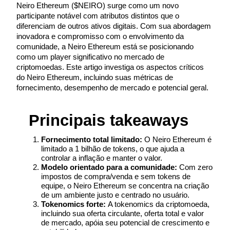
Neiro Ethereum ($NEIRO) surge como um novo 
participante notável com atributos distintos que o 
diferenciam de outros ativos digitais. Com sua abordagem 
inovadora e compromisso com o envolvimento da 
comunidade, a Neiro Ethereum está se posicionando 
Futuros COIN-M
como um player significativo no mercado de 
Futuros de criptomoeda
criptomoedas. Este artigo investiga os aspectos críticos 
do Neiro Ethereum, incluindo suas métricas de 
fornecimento, desempenho de mercado e potencial geral.
TradFi
Principais takeaways
Derivativos de ações, câmbio, metais preciosos e commodities
Fornecimento total limitado:
 O Neiro Ethereum é 
limitado a 1 bilhão de tokens, o que ajuda a 
controlar a inflação e manter o valor.
Modelo orientado para a comunidade: 
Com zero 
impostos de compra/venda e sem tokens de 
equipe, o Neiro Ethereum se concentra na criação 
de um ambiente justo e centrado no usuário.
Tokenomics forte: 
A tokenomics da criptomoeda, 
incluindo sua oferta circulante, oferta total e valor 
de mercado, apóia seu potencial de crescimento e 
Futuros de USDC