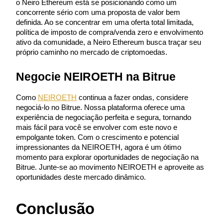
o Neiro Ethereum está se posicionando como um 
concorrente sério com uma proposta de valor bem 
definida. Ao se concentrar em uma oferta total limitada, 
política de imposto de compra/venda zero e envolvimento 
ativo da comunidade, a Neiro Ethereum busca traçar seu 
próprio caminho no mercado de criptomoedas.
Indicação
Convide um amigo para receber recompensas em dinheiro
Negocie NEIROETH na Bitrue
BTC Welcome Rewards
Como
NEIROETH
 continua a fazer ondas, considere 
negociá-lo no Bitrue. Nossa plataforma oferece uma 
experiência de negociação perfeita e segura, tornando 
mais fácil para você se envolver com este novo e 
empolgante token. Com o crescimento e potencial 
impressionantes da NEIROETH, agora é um ótimo 
momento para explorar oportunidades de negociação na 
Bitrue. Junte-se ao movimento NEIROETH e aproveite as 
oportunidades deste mercado dinâmico.
Conclusão
BTC Welcome Rewards