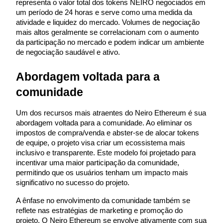
representa o valor total dos tokens NEIRO negociados em 
um período de 24 horas e serve como uma medida da 
atividade e liquidez do mercado. Volumes de negociação 
mais altos geralmente se correlacionam com o aumento 
da participação no mercado e podem indicar um ambiente 
Investimento Automático
de negociação saudável e ativo.
Obtenha lucro a longo prazo e interesses flexíveis
Abordagem voltada para a 
comunidade
Um dos recursos mais atraentes do Neiro Ethereum é sua 
abordagem voltada para a comunidade. Ao eliminar os 
impostos de compra/venda e abster-se de alocar tokens 
de equipe, o projeto visa criar um ecossistema mais 
inclusivo e transparente. Este modelo foi projetado para 
incentivar uma maior participação da comunidade, 
Aprenda a apostar
permitindo que os usuários tenham um impacto mais 
Aprenda como ganhar renda passiva
significativo no sucesso do projeto.
Bitrue
AI
A ênfase no envolvimento da comunidade também se 
reflete nas estratégias de marketing e promoção do 
projeto. O Neiro Ethereum se envolve ativamente com sua 