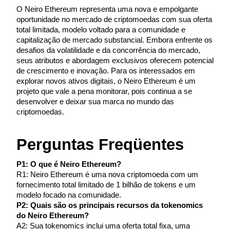
Deposit & Trade BTC to Share 25000 USDT prize pool!
O Neiro Ethereum representa uma nova e empolgante 
oportunidade no mercado de criptomoedas com sua oferta 
total limitada, modelo voltado para a comunidade e 
capitalização de mercado substancial. Embora enfrente os 
Deposit CASHCAT & Win
desafios da volatilidade e da concorrência do mercado, 
seus atributos e abordagem exclusivos oferecem potencial 
Share 500000 CASHCAT prize pool
de crescimento e inovação. Para os interessados em 
explorar novos ativos digitais, o Neiro Ethereum é um 
projeto que vale a pena monitorar, pois continua a se 
desenvolver e deixar sua marca no mundo das 
Exclusive for BitMart Users
criptomoedas.
Register & Trade to Win 500,000 USDT
Perguntas Freqüentes
P1: O que é Neiro Ethereum?
Precious Metals Trading Carnival
R1: Neiro Ethereum é uma nova criptomoeda com um 
fornecimento total limitado de 1 bilhão de tokens e um 
Trade Gold & Silver · 33,333 USDT Bonus
modelo focado na comunidade.
P2: Quais são os principais recursos da tokenomics 
do Neiro Ethereum?
A2: Sua tokenomics inclui uma oferta total fixa, uma 