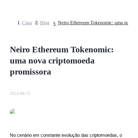
Casa
>
Blog
>
Futuros
Neiro Ethereum Tokenomic:
uma nova criptomoeda
promissora
Futuros de USDT
2024-08-12
Futuros usando USDT como garantia
No cenário em constante evolução das criptomoedas, o 