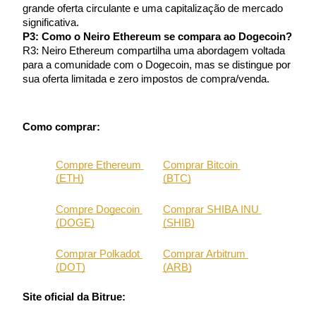
USDT New User Exclusive 10% APR
grande oferta circulante e uma capitalização de mercado 
significativa.
USDT Flexible Staking | Daily Rewards
P3: Como o Neiro Ethereum se compara ao Dogecoin?
R3: Neiro Ethereum compartilha uma abordagem voltada 
para a comunidade com o Dogecoin, mas se distingue por 
sua oferta limitada e zero impostos de compra/venda.
BTC New User Exclusive: 6.5% APR
BTC Flexible Staking | Daily Rewards
Como comprar:
Compre Ethereum 
Comprar Bitcoin 
(ETH)
(BTC)
Compre Dogecoin 
Comprar SHIBA INU 
(DOGE)
(SHIB)
Comprar Polkadot 
Comprar Arbitrum 
Mais eventos
(DOT)
(ARB)
Ganhe prêmios e recompensas exclusivas
Site oficial da Bitrue:
Centro de recompensas