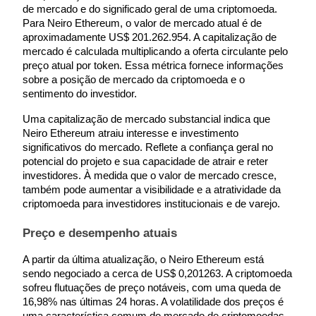
de mercado e do significado geral de uma criptomoeda. 
Para Neiro Ethereum, o valor de mercado atual é de 
Estacamento
aproximadamente US$ 201.262.954. A capitalização de 
Altos retornos e acesso instantâneo
mercado é calculada multiplicando a oferta circulante pelo 
preço atual por token. Essa métrica fornece informações 
sobre a posição de mercado da criptomoeda e o 
sentimento do investidor.
Uma capitalização de mercado substancial indica que 
Neiro Ethereum atraiu interesse e investimento 
significativos do mercado. Reflete a confiança geral no 
potencial do projeto e sua capacidade de atrair e reter 
investidores. À medida que o valor de mercado cresce, 
também pode aumentar a visibilidade e a atratividade da 
Launchpool
criptomoeda para investidores institucionais e de varejo.
Staking flexível para ganhar tokens populares.
Preço e desempenho atuais
A partir da última atualização, o Neiro Ethereum está 
sendo negociado a cerca de US$ 0,201263. A criptomoeda 
sofreu flutuações de preço notáveis, com uma queda de 
16,98% nas últimas 24 horas. A volatilidade dos preços é 
uma característica comum do mercado de criptomoedas, 