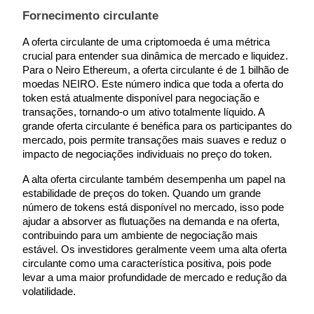
Fornecimento circulante
Guia
A oferta circulante de uma criptomoeda é uma métrica 
Guia para iniciantes em futuros
crucial para entender sua dinâmica de mercado e liquidez. 
Para o Neiro Ethereum, a oferta circulante é de 1 bilhão de 
moedas NEIRO. Este número indica que toda a oferta do 
token está atualmente disponível para negociação e 
transações, tornando-o um ativo totalmente líquido. A 
grande oferta circulante é benéfica para os participantes do 
mercado, pois permite transações mais suaves e reduz o 
impacto de negociações individuais no preço do token.
A alta oferta circulante também desempenha um papel na 
estabilidade de preços do token. Quando um grande 
Estratégias de negociação
número de tokens está disponível no mercado, isso pode 
Aprenda como se manter lucrativo
ajudar a absorver as flutuações na demanda e na oferta, 
contribuindo para um ambiente de negociação mais 
estável. Os investidores geralmente veem uma alta oferta 
circulante como uma característica positiva, pois pode 
levar a uma maior profundidade de mercado e redução da 
volatilidade.