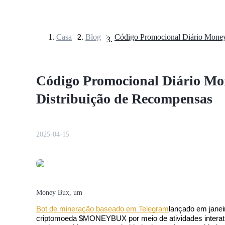
Casa
>
Blog
>
Futuros
Código Promocional Diário Mon
Distribuição de Recompensas
2025-04-15
Futuros de USDT
Futuros usando USDT como garantia
Money Bux, um
Bot de mineração baseado em Telegram
lançado em janei
criptomoeda $MONEYBUX por meio de atividades interati