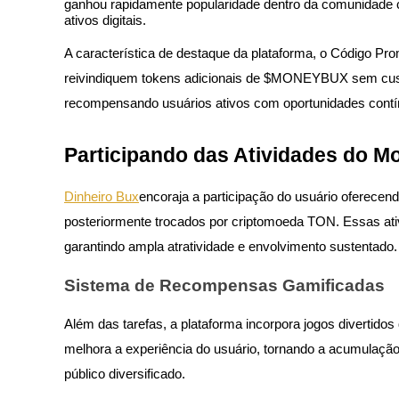
ganhou rapidamente popularidade dentro da comunidade 
ativos digitais.
A característica de destaque da plataforma, o Código Pro
reivindiquem tokens adicionais de $MONEYBUX sem cus
Futuros COIN-M
recompensando usuários ativos com oportunidades contí
Futuros de criptomoeda
Participando das Atividades do M
TradFi
Dinheiro Bux
encoraja a participação do usuário oferecen
Derivativos de ações, câmbio, metais preciosos e commodities
posteriormente trocados por criptomoeda TON. Essas ati
garantindo ampla atratividade e envolvimento sustentado.
Sistema de Recompensas Gamificadas
Além das tarefas, a plataforma incorpora jogos divertid
melhora a experiência do usuário, tornando a acumulação
público diversificado.
Futuros de USDC