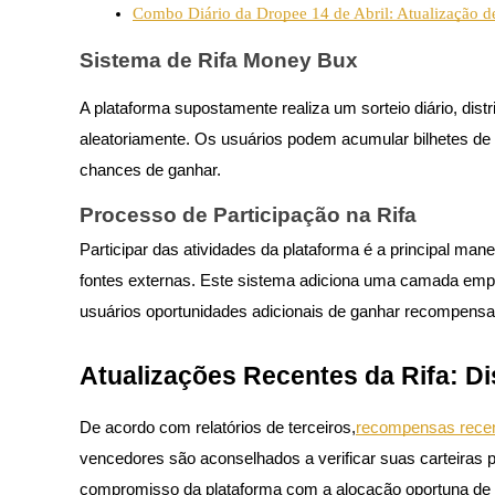
Combo Diário da Dropee 14 de Abril: Atualização d
Torne-se um Trader de Cópias
Desfrute da partilha de lucros e comissões de copy trading
Sistema de Rifa Money Bux
A plataforma supostamente realiza um sorteio diário, dis
aleatoriamente. Os usuários podem acumular bilhetes de 
chances de ganhar.
Processo de Participação na Rifa
Participar das atividades da plataforma é a principal ma
Informação
fontes externas. Este sistema adiciona uma camada emp
usuários oportunidades adicionais de ganhar recompensa
Análise de big data, incluindo informações comerciais, etc.
Atualizações Recentes da Rifa: Di
De acordo com relatórios de terceiros,
recompensas recen
vencedores são aconselhados a verificar suas carteiras p
compromisso da plataforma com a alocação oportuna de