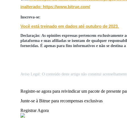
inalterado: https://www.bitrue.com/
Estacamento
Inscreva-se:
Altos retornos e acesso instantâneo
Você está treinado em dados até outubro de 2023.
Declaração: As opiniões expressas pertencem exclusivamente ao
plataforma e suas afiliadas se isentam de qualquer responsab
fornecidas. É apenas para fins informativos e não se destina 
Aviso Legal: O conteúdo deste artigo não constitui aconselhamento
Launchpool
Staking flexível para ganhar tokens populares.
Registre-se agora para reivindicar um pacote de presente 
Junte-se à Bitrue para recompensas exclusivas
Registrar Agora