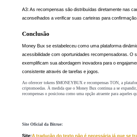
A3: As recompensas são distribuídas diretamente nas car
Ganhar
aconselhados a verificar suas carteiras para confirmação
Conclusão
Money Bux se estabeleceu como uma plataforma dinâmi
acessibilidade com oportunidades recompensadoras. O si
exemplificam sua abordagem inovadora para o engajament
consistente através de tarefas e jogos.
Porquinho poderoso
Ao oferecer tokens $MONEYBUX e recompensas TON, a plataforma 
Ganhe recompensas competitivas diariamente
criptomoedas. À medida que o Money Bux continua a se expandir, s
recompensas o posiciona como uma opção atraente para aqueles qu
Site Oficial da Bitrue:
Site:
A tradução do texto não é necessária já que se t