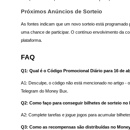
Próximos Anúncios de Sorteio
Guia
Guia para iniciantes em futuros
As fontes indicam que um novo sorteio está programado 
uma chance de participar. O contínuo envolvimento da 
plataforma.
FAQ
Q1: Qual é o Código Promocional Diário para 16 de ab
Estratégias de negociação
A1: Desculpe, o código não está mencionado no artigo - 
Telegram do Money Bux.
Aprenda como se manter lucrativo
Q2: Como faço para conseguir bilhetes de sorteio n
A2: Complete tarefas e jogue jogos para acumular bilhe
Q3: Como as recompensas são distribuídas no Mone