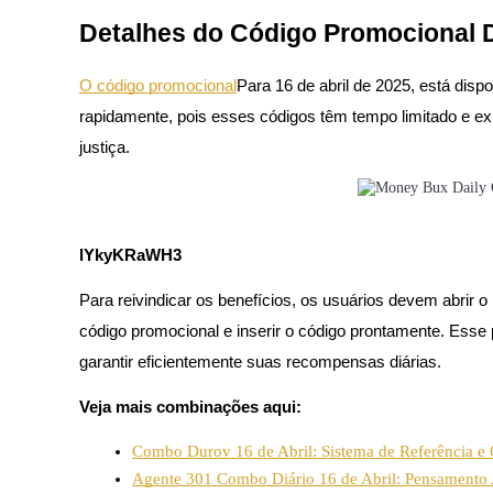
Futuros usando USDC como garantia
Detalhes do Código Promocional Di
O código promocional
Para 16 de abril de 2025, está disp
rapidamente, pois esses códigos têm tempo limitado e e
justiça.
Copiar Trading
lYkyKRaWH3
Junte-se aos principais traders
Para reivindicar os benefícios, os usuários devem abrir
código promocional e inserir o código prontamente. Esse
garantir eficientemente suas recompensas diárias.
Veja mais combinações aqui:
Combo Durov 16 de Abril: Sistema de Referência e C
Agente 301 Combo Diário 16 de Abril: Pensamento 