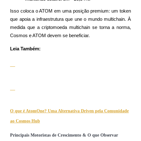
Isso coloca o ATOM em uma posição premium: um token 
que apoia a infraestrutura que une o mundo multichain. À 
medida que a criptomoeda multichain se torna a norma, 
Investimento Automático
Cosmos e ATOM devem se beneficiar.
Obtenha lucro a longo prazo e interesses flexíveis
Leia Também:
Aprenda a apostar
O que é AtomOne? Uma Alternativa Driven pela Comunidade
Aprenda como ganhar renda passiva
ao Cosmos Hub
Bitrue
AI
Principais Motoristas de Crescimento & O que Observar