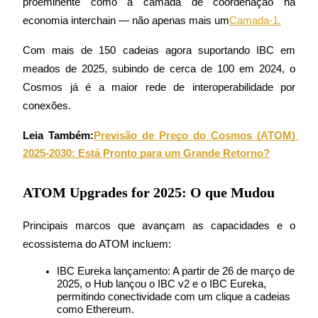
proeminente como a camada de coordenação na 
economia interchain — não apenas mais um
Camada-1.
Guia
Com mais de 150 cadeias agora suportando IBC em 
Guia para iniciantes em futuros
meados de 2025, subindo de cerca de 100 em 2024, o 
Cosmos já é a maior rede de interoperabilidade por 
conexões.
Leia Também:
Previsão de Preço do Cosmos (ATOM) 
2025-2030: Está Pronto para um Grande Retorno?
ATOM Upgrades for 2025: O que Mudou
Estratégias de negociação
Aprenda como se manter lucrativo
Principais marcos que avançam as capacidades e o 
ecossistema do ATOM incluem:
IBC Eureka lançamento: A partir de 26 de março de 
2025, o Hub lançou o IBC v2 e o IBC Eureka, 
permitindo conectividade com um clique a cadeias 
como Ethereum.