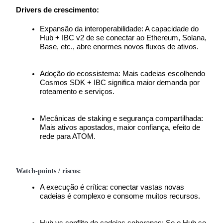
Drivers de crescimento:
Expansão da interoperabilidade: A capacidade do 
Hub + IBC v2 de se conectar ao Ethereum, Solana, 
Base, etc., abre enormes novos fluxos de ativos.
Parceiros Bitrue
Adoção do ecossistema: Mais cadeias escolhendo 
Cosmos SDK + IBC significa maior demanda por 
roteamento e serviços.
Mecânicas de staking e segurança compartilhada: 
Mais ativos apostados, maior confiança, efeito de 
rede para ATOM.
Afiliados Bitrue
Watch-points / riscos:
Até 65% de comissões!
A execução é crítica: conectar vastas novas 
cadeias é complexo e consome muitos recursos.
Hub vs conflito de cadeias soberanas: Se o Hub se 