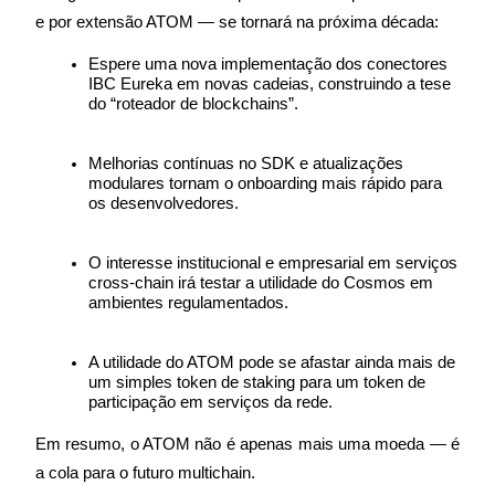
Deposit & Trade BTC to Share 25000 USDT prize pool!
e por extensão ATOM — se tornará na próxima década:
Espere uma nova implementação dos conectores 
IBC Eureka em novas cadeias, construindo a tese 
Deposit CASHCAT & Win
do “roteador de blockchains”.
Share 500000 CASHCAT prize pool
Melhorias contínuas no SDK e atualizações 
modulares tornam o onboarding mais rápido para 
os desenvolvedores.
Exclusive for BitMart Users
O interesse institucional e empresarial em serviços 
Register & Trade to Win 500,000 USDT
cross-chain irá testar a utilidade do Cosmos em 
ambientes regulamentados.
A utilidade do ATOM pode se afastar ainda mais de 
Precious Metals Trading Carnival
um simples token de staking para um token de 
participação em serviços da rede.
Trade Gold & Silver · 33,333 USDT Bonus
Em resumo, o ATOM não é apenas mais uma moeda — é 
a cola para o futuro multichain.