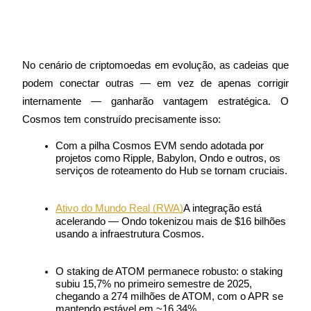
Bloqueios de BTR
No cenário de criptomoedas em evolução, as cadeias que 
Investimentos exclusivos para titulares de BTR
podem conectar outras — em vez de apenas corrigir 
internamente — ganharão vantagem estratégica. O 
Cosmos tem construído precisamente isso:
Com a pilha Cosmos EVM sendo adotada por 
projetos como Ripple, Babylon, Ondo e outros, os 
serviços de roteamento do Hub se tornam cruciais.
Ativo do Mundo Real (RWA)
A integração está 
Empréstimos
acelerando — Ondo tokenizou mais de $16 bilhões 
Serviço de empréstimo apoiado por criptografia
usando a infraestrutura Cosmos.
O staking de ATOM permanece robusto: o staking 
subiu 15,7% no primeiro semestre de 2025, 
chegando a 274 milhões de ATOM, com o APR se 
mantendo estável em ~16,34%.