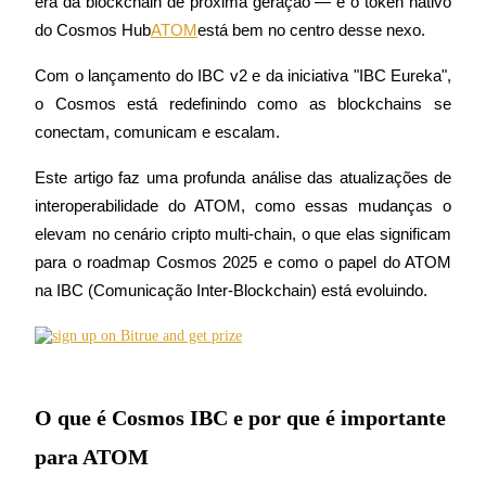
era da blockchain de próxima geração — e o token nativo 
do Cosmos Hub
ATOM
está bem no centro desse nexo.
Com o lançamento do IBC v2 e da iniciativa "IBC Eureka", 
Futuros COIN-M
o Cosmos está redefinindo como as blockchains se 
conectam, comunicam e escalam.
Futuros de criptomoeda
Este artigo faz uma profunda análise das atualizações de 
interoperabilidade do ATOM, como essas mudanças o 
TradFi
elevam no cenário cripto multi-chain, o que elas significam 
Derivativos de ações, câmbio, metais preciosos e commodities
para o roadmap Cosmos 2025 e como o papel do ATOM 
na IBC (Comunicação Inter-Blockchain) está evoluindo.
O que é Cosmos IBC e por que é importante
para ATOM
Futuros de USDC