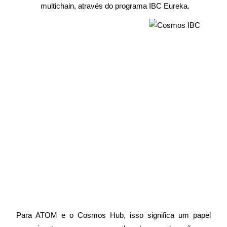
multichain, através do programa IBC Eureka.
Torne-se um Trader de Cópias
Desfrute da partilha de lucros e comissões de copy trading
Informação
Análise de big data, incluindo informações comerciais, etc.
Para ATOM e o Cosmos Hub, isso significa um papel 