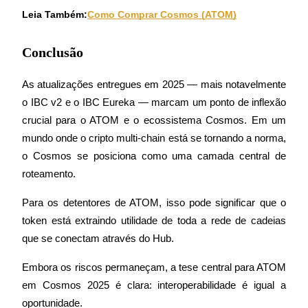
USDT New User Exclusive 10% APR
Leia Também:
Como Comprar Cosmos (ATOM)
USDT Flexible Staking | Daily Rewards
Conclusão
As atualizações entregues em 2025 — mais notavelmente 
BTC New User Exclusive: 6.5% APR
o IBC v2 e o IBC Eureka — marcam um ponto de inflexão 
BTC Flexible Staking | Daily Rewards
crucial para o ATOM e o ecossistema Cosmos. Em um 
mundo onde o cripto multi-chain está se tornando a norma, 
o Cosmos se posiciona como uma camada central de 
roteamento.
Para os detentores de ATOM, isso pode significar que o 
token está extraindo utilidade de toda a rede de cadeias 
que se conectam através do Hub.
Mais eventos
Embora os riscos permaneçam, a tese central para ATOM 
Ganhe prêmios e recompensas exclusivas
em Cosmos 2025 é clara: interoperabilidade é igual a 
Centro de recompensas
oportunidade.