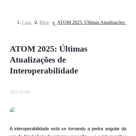
Casa
>
Blog
>
Futuros
ATOM 2025: Últimas
Atualizações de
Interoperabilidade
Futuros de USDT
2025-11-06
Futuros usando USDT como garantia
A interoperabilidade está se tornando a pedra angular da 