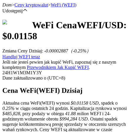
Dom
>
Ceny kryptowalut
>
WeFi
(WEFI)
Udostępnij
WeFi
Cena
WEFI
/USD:
Kontrakty terminowe
$
0.01158
Zmiana Ceny Dzisiaj
:
-0.00002887
（
-0.25
%）
Handluj WEFI teraz
Jeśli nie jesteś pewien jak kupić WeFi, zapoznaj się z naszym
kompletnym
Przewodnikiem Jak Kupić WEFI
.
24H
1W
1M
3M
1Y
3Y
Dane zaktualizowano o (UTC+8)
Kontrakty terminowe na USDT
Cena WeFi(WEFI) Dzisiaj
Kontrakty futures wykorzystujące USDT jako zabezpieczenie
Aktualna cena WeFi(WEFI) wynosi
$0.01158 USD
, spadek o
0.25%
w ciągu ostatnich 24 godzin. Kapitalizacja rynkowa wynosi
$485,828
, przy podaży w obiegu
41.88 milion WEFI
i 24-
godzinnym wolumenie obrotu
$994,284 USD
. Ostatni spadek
sugeruje krótkoterminową presję sprzedaży w otoczeniu szerszych
wahań rynkowych. Ceny WEFI są aktualizowane w czasie