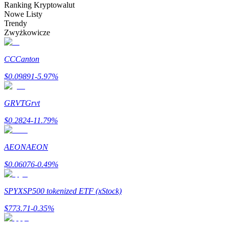
Bitrue
AI
Ranking Kryptowalut
Nowe Listy
Trendy
Zwyżkowicze
CC
Canton
$
0.09891
-5.97
%
Bitruści Partnerzy
GRVT
Grvt
$
0.2824
-11.79
%
AEON
AEON
$
0.06076
-0.49
%
SPYX
SP500 tokenized ETF (xStock)
Afiliaci Bitrue
$
773.71
-0.35
%
Aż do 65% prowizji!