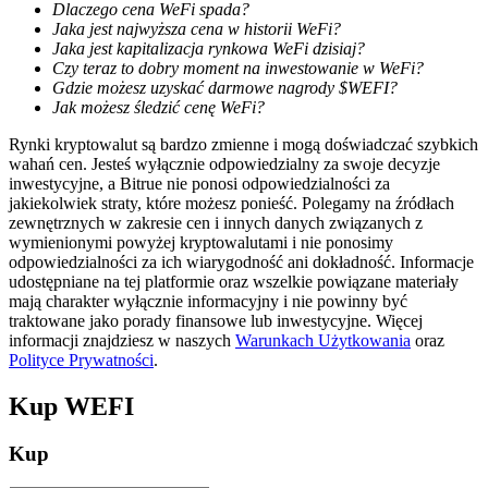
Dlaczego cena WeFi spada?
Jaka jest najwyższa cena w historii WeFi?
Jaka jest kapitalizacja rynkowa WeFi dzisiaj?
Czy teraz to dobry moment na inwestowanie w WeFi?
Gdzie możesz uzyskać darmowe nagrody $WEFI?
Jak możesz śledzić cenę WeFi?
Blokady BTR
Rynki kryptowalut są bardzo zmienne i mogą doświadczać szybkich
wahań cen. Jesteś wyłącznie odpowiedzialny za swoje decyzje
Ekskluzywne inwestycje dla posiadaczy BTR
inwestycyjne, a Bitrue nie ponosi odpowiedzialności za
jakiekolwiek straty, które możesz ponieść. Polegamy na źródłach
zewnętrznych w zakresie cen i innych danych związanych z
wymienionymi powyżej kryptowalutami i nie ponosimy
odpowiedzialności za ich wiarygodność ani dokładność. Informacje
udostępniane na tej platformie oraz wszelkie powiązane materiały
mają charakter wyłącznie informacyjny i nie powinny być
traktowane jako porady finansowe lub inwestycyjne. Więcej
informacji znajdziesz w naszych
Warunkach Użytkowania
oraz
Polityce Prywatności
.
Pożyczki
Kup
WEFI
Usługa pożyczek wspieranych kryptowalutami
Kup