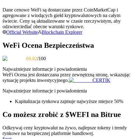
Dane cenowe WeFi są dostarczane przez CoinMarketCap i
Zostań traderem kopiującym
agregowane z wiodących giełd kryptowalutowych na całym
Ciesz się podziałem zysków i prowizjami z kopiowania
świecie. Ceny są aktualizowane w czasie rzeczywistym, aby
transakcji
odzwierciedlać obecne warunki rynkowe.
Official Website
Blockchain Explorer
WeFi Ocena Bezpieczeństwa
69.82
/100
Najważniejsze informacje i powiadomienia
WeFi
Ocena jest dostarczana przez zewnętrzną stronę, wskazując
sytuację projektu inwestycyjnego.
CERTIK
Informacja
Najważniejsze informacje i powiadomienia
Analiza Big Data, w tym informacje handlowe itp.
Kapitalizacja rynkowa zajmuje najwyższe miejsce 50%
Co możesz zrobić z $WEFI na Bitrue
Odkrywaj ceny kryptowalut na żywo, najlepsze tokeny i trendy
rynkowe na bezpiecznej platformie handlowej.
Spot