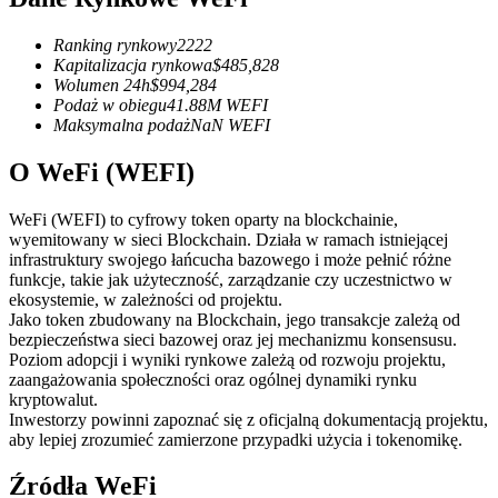
Kontrakty terminowe na USDC
Kontrakty futures wykorzystujące USDC jako zabezpieczenie
Ranking rynkowy
2222
Kapitalizacja rynkowa
$
485,828
Wolumen 24h
$
994,284
Podaż w obiegu
41.88M
WEFI
Maksymalna podaż
NaN
WEFI
O WeFi (WEFI)
WeFi (WEFI) to cyfrowy token oparty na blockchainie,
wyemitowany w sieci Blockchain. Działa w ramach istniejącej
infrastruktury swojego łańcucha bazowego i może pełnić różne
Kopiowanie Transakcji
funkcje, takie jak użyteczność, zarządzanie czy uczestnictwo w
ekosystemie, w zależności od projektu.
Dołącz do najlepszych traderów
Jako token zbudowany na Blockchain, jego transakcje zależą od
bezpieczeństwa sieci bazowej oraz jej mechanizmu konsensusu.
Poziom adopcji i wyniki rynkowe zależą od rozwoju projektu,
zaangażowania społeczności oraz ogólnej dynamiki rynku
kryptowalut.
Inwestorzy powinni zapoznać się z oficjalną dokumentacją projektu,
aby lepiej zrozumieć zamierzone przypadki użycia i tokenomikę.
Źródła WeFi