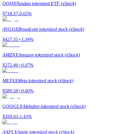
QQQX
Nasdaq tokenized ETF (xStock)
$
718.37
-0.65
%
AVGOX
Broadcom tokenized stock (xStock)
$
427.35
+
1.34
%
Polecaj
AMZNX
Amazon tokenized stock (xStock)
Zaproś przyjaciela, aby otrzymać nagrody pieniężne
$
272.46
+
0.07
%
Deposit CASHCAT & Win
METAX
Meta tokenized stock (xStock)
$
589.58
+
0.60
%
GOOGLX
Alphabet tokenized stock (xStock)
$
359.03
-1.43
%
AAPLX
Apple tokenized stock (xStock)