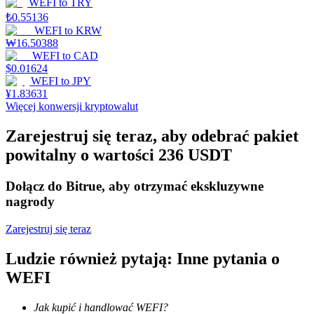
WEFI
to
TRY
₺
0.55136
WEFI
to
KRW
₩
16.50388
Stawianie
WEFI
to
CAD
$
0.01624
Wysokie zyski i natychmiastowy dostęp
WEFI
to
JPY
¥
1.83631
Więcej konwersji kryptowalut
Zarejestruj się teraz, aby odebrać pakiet
powitalny o wartości 236 USDT
Dołącz do Bitrue, aby otrzymać ekskluzywne
nagrody
Launchpool
Zarejestruj się teraz
Elastyczne stawianie zakładów, aby zarabiać na popularnych
tokenach
Ludzie również pytają: Inne pytania o
WEFI
Jak kupić i handlować WEFI?