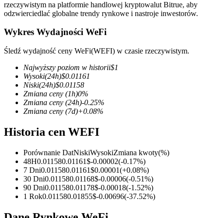
rzeczywistym na platformie handlowej kryptowalut Bitrue, aby
odzwierciedlać globalne trendy rynkowe i nastroje inwestorów.
Wykres Wydajności WeFi
Kontrakty terminowe COIN-M
Śledź wydajność ceny WeFi(WEFI) w czasie rzeczywistym.
Kontrakty terminowe na kryptowaluty
Najwyższy poziom w historii
$
1
Wysoki
(24h)
$
0.01161
Niski
(24h)
$
0.01158
Zmiana ceny
(1h)
0
%
TradFi
Zmiana ceny
(24h)
-0.25
%
Zmiana ceny
(7d)
+
0.08
%
Instrumenty pochodne na akcje, forex, metale szlachetne i
towary
Historia cen WEFI
Porównanie Dat
Niski
Wysoki
Zmiana kwoty
(%)
48H
0.01158
0.01161
$
-0.00002
(
-0.17
%)
7 Dni
0.01158
0.01161
$
0.00001
(
+
0.08
%)
30 Dni
0.01158
0.01168
$
-0.00006
(
-0.51
%)
90 Dni
0.01158
0.01178
$
-0.00018
(
-1.52
%)
1 Rok
0.01158
0.01855
$
-0.00696
(
-37.52
%)
Dane Rynkowe WeFi