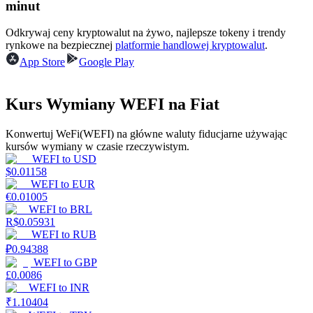
minut
Odkrywaj ceny kryptowalut na żywo, najlepsze tokeny i trendy
rynkowe na bezpiecznej
platformie handlowej kryptowalut
.
Zarabiać
App Store
Google Play
Kurs Wymiany WEFI na Fiat
Konwertuj WeFi(WEFI) na główne waluty fiducjarne używając
kursów wymiany w czasie rzeczywistym.
WEFI
to
USD
$
0.01158
WEFI
to
EUR
Mocna Świnka
€
0.01005
WEFI
to
BRL
Codziennie zdobywaj konkurencyjne nagrody
R$
0.05931
WEFI
to
RUB
₽
0.94388
WEFI
to
GBP
£
0.0086
WEFI
to
INR
₹
1.10404