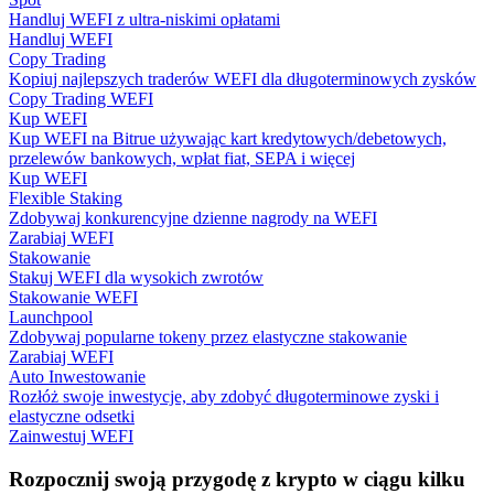
Handluj WEFI z ultra-niskimi opłatami
Handluj WEFI
Copy Trading
Kopiuj najlepszych traderów WEFI dla długoterminowych zysków
Przewodnik
Copy Trading WEFI
Kup WEFI
Przewodnik dla początkujących dotyczący kontraktów futures
Kup WEFI na Bitrue używając kart kredytowych/debetowych,
przelewów bankowych, wpłat fiat, SEPA i więcej
Kup WEFI
Flexible Staking
Zdobywaj konkurencyjne dzienne nagrody na WEFI
Zarabiaj WEFI
Stakowanie
Stakuj WEFI dla wysokich zwrotów
Stakowanie WEFI
Launchpool
Zdobywaj popularne tokeny przez elastyczne stakowanie
Strategie handlowe
Zarabiaj WEFI
Auto Inwestowanie
Dowiedz się, jak zachować rentowność
Rozłóż swoje inwestycje, aby zdobyć długoterminowe zyski i
elastyczne odsetki
Zainwestuj WEFI
Rozpocznij swoją przygodę z krypto w ciągu kilku