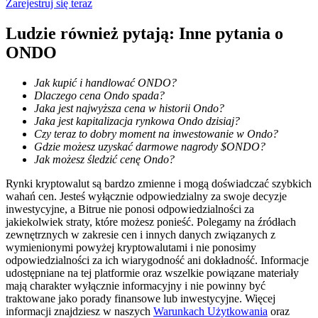
Zarejestruj się teraz
Ludzie również pytają: Inne pytania o
ONDO
Jak kupić i handlować ONDO?
Blokady BTR
Dlaczego cena Ondo spada?
Ekskluzywne inwestycje dla posiadaczy BTR
Jaka jest najwyższa cena w historii Ondo?
Jaka jest kapitalizacja rynkowa Ondo dzisiaj?
Czy teraz to dobry moment na inwestowanie w Ondo?
Gdzie możesz uzyskać darmowe nagrody $ONDO?
Jak możesz śledzić cenę Ondo?
Rynki kryptowalut są bardzo zmienne i mogą doświadczać szybkich
wahań cen. Jesteś wyłącznie odpowiedzialny za swoje decyzje
inwestycyjne, a Bitrue nie ponosi odpowiedzialności za
jakiekolwiek straty, które możesz ponieść. Polegamy na źródłach
zewnętrznych w zakresie cen i innych danych związanych z
wymienionymi powyżej kryptowalutami i nie ponosimy
Pożyczki
odpowiedzialności za ich wiarygodność ani dokładność. Informacje
udostępniane na tej platformie oraz wszelkie powiązane materiały
Usługa pożyczek wspieranych kryptowalutami
mają charakter wyłącznie informacyjny i nie powinny być
traktowane jako porady finansowe lub inwestycyjne. Więcej
informacji znajdziesz w naszych
Warunkach Użytkowania
oraz