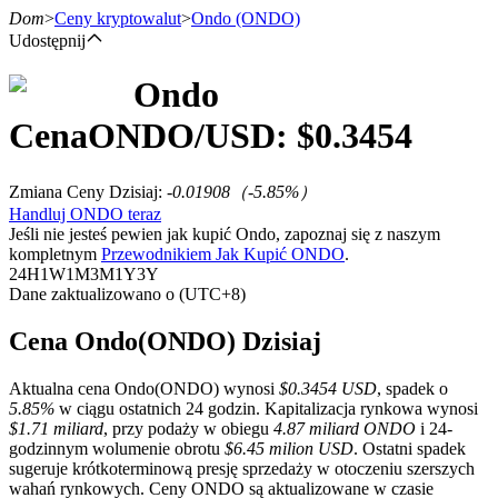
Dom
>
Ceny kryptowalut
>
Ondo
(ONDO)
Udostępnij
Ondo
Kontrakty terminowe
Cena
ONDO
/USD: $
0.3454
Zmiana Ceny Dzisiaj
:
-0.01908
（
-5.85
%）
Handluj ONDO teraz
Jeśli nie jesteś pewien jak kupić Ondo, zapoznaj się z naszym
kompletnym
Przewodnikiem Jak Kupić ONDO
.
24H
1W
1M
3M
1Y
3Y
Dane zaktualizowano o (UTC+8)
Kontrakty terminowe na USDT
Cena Ondo(ONDO) Dzisiaj
Kontrakty futures wykorzystujące USDT jako zabezpieczenie
Aktualna cena Ondo(ONDO) wynosi
$0.3454 USD
, spadek o
5.85%
w ciągu ostatnich 24 godzin. Kapitalizacja rynkowa wynosi
$1.71 miliard
, przy podaży w obiegu
4.87 miliard ONDO
i 24-
godzinnym wolumenie obrotu
$6.45 milion USD
. Ostatni spadek
sugeruje krótkoterminową presję sprzedaży w otoczeniu szerszych
wahań rynkowych. Ceny ONDO są aktualizowane w czasie