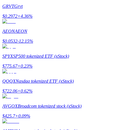
GRVT
Grvt
$
0.2972
+
4.36
%
AEON
AEON
$
0.0532
-12.15
%
Polecaj
SPYX
SP500 tokenized ETF (xStock)
Zaproś przyjaciela, aby otrzymać nagrody pieniężne
$
775.67
+
0.23
%
BTC Welcome Rewards
QQQX
Nasdaq tokenized ETF (xStock)
$
722.06
+
0.62
%
AVGOX
Broadcom tokenized stock (xStock)
$
425.7
+
0.09
%