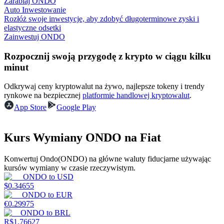
Zarabiaj ONDO
Auto Inwestowanie
Rozłóż swoje inwestycje, aby zdobyć długoterminowe zyski i
elastyczne odsetki
Zarabiać
Zainwestuj ONDO
Rozpocznij swoją przygodę z krypto w ciągu kilku
minut
Odkrywaj ceny kryptowalut na żywo, najlepsze tokeny i trendy
rynkowe na bezpiecznej
platformie handlowej kryptowalut
.
App Store
Google Play
Kurs Wymiany ONDO na Fiat
Mocna Świnka
Codziennie zdobywaj konkurencyjne nagrody
Konwertuj Ondo(ONDO) na główne waluty fiducjarne używając
kursów wymiany w czasie rzeczywistym.
ONDO
to
USD
$
0.34655
ONDO
to
EUR
€
0.29975
ONDO
to
BRL
R$
1.76627