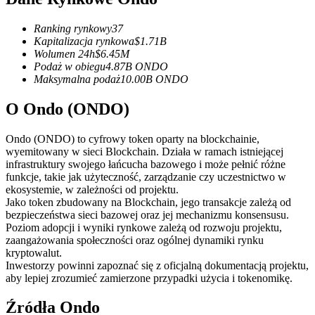
Kontrakty terminowe na USDC
Kontrakty futures wykorzystujące USDC jako zabezpieczenie
Ranking rynkowy
37
Kapitalizacja rynkowa
$
1.71B
Wolumen 24h
$
6.45M
Podaż w obiegu
4.87B
ONDO
Maksymalna podaż
10.00B
ONDO
O Ondo (ONDO)
Ondo (ONDO) to cyfrowy token oparty na blockchainie,
wyemitowany w sieci Blockchain. Działa w ramach istniejącej
infrastruktury swojego łańcucha bazowego i może pełnić różne
Kopiowanie Transakcji
funkcje, takie jak użyteczność, zarządzanie czy uczestnictwo w
ekosystemie, w zależności od projektu.
Dołącz do najlepszych traderów
Jako token zbudowany na Blockchain, jego transakcje zależą od
bezpieczeństwa sieci bazowej oraz jej mechanizmu konsensusu.
Poziom adopcji i wyniki rynkowe zależą od rozwoju projektu,
zaangażowania społeczności oraz ogólnej dynamiki rynku
kryptowalut.
Inwestorzy powinni zapoznać się z oficjalną dokumentacją projektu,
aby lepiej zrozumieć zamierzone przypadki użycia i tokenomikę.
Źródła Ondo