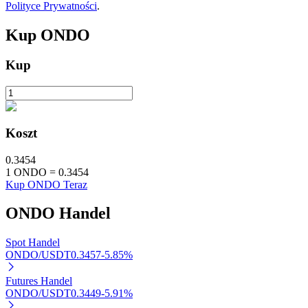
Polityce Prywatności
.
Kup
ONDO
Kup
Automatyczna inwestycja
Zdobądź długoterminowy zysk i elastyczne zainteresowania
Koszt
0.3454
1
ONDO
=
0.3454
Kup ONDO Teraz
ONDO
Handel
Spot Handel
ONDO/USDT
0.3457
-5.85
%
Naucz się stakingu
Futures Handel
Dowiedz się, jak uzyskać dochód pasywny
ONDO/USDT
0.3449
-5.91
%