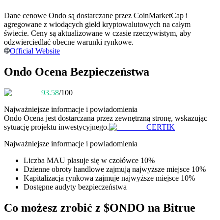
Dane cenowe Ondo są dostarczane przez CoinMarketCap i
Zostań traderem kopiującym
agregowane z wiodących giełd kryptowalutowych na całym
Ciesz się podziałem zysków i prowizjami z kopiowania
świecie. Ceny są aktualizowane w czasie rzeczywistym, aby
transakcji
odzwierciedlać obecne warunki rynkowe.
Official Website
Ondo Ocena Bezpieczeństwa
93.58
/100
Najważniejsze informacje i powiadomienia
Ondo
Ocena jest dostarczana przez zewnętrzną stronę, wskazując
sytuację projektu inwestycyjnego.
CERTIK
Informacja
Najważniejsze informacje i powiadomienia
Analiza Big Data, w tym informacje handlowe itp.
Liczba MAU plasuje się w czołówce 10%
Dzienne obroty handlowe zajmują najwyższe miejsce 10%
Kapitalizacja rynkowa zajmuje najwyższe miejsce 10%
Dostępne audyty bezpieczeństwa
Co możesz zrobić z $ONDO na Bitrue