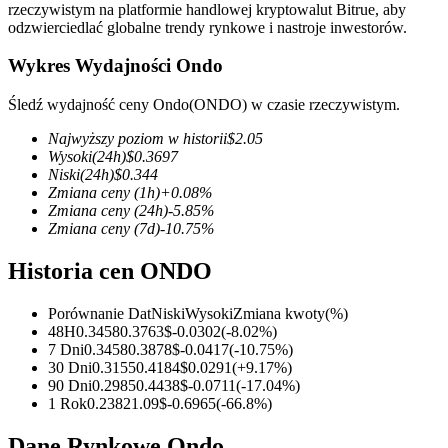
rzeczywistym na platformie handlowej kryptowalut Bitrue, aby
odzwierciedlać globalne trendy rynkowe i nastroje inwestorów.
Wykres Wydajności Ondo
Kontrakty terminowe COIN-M
Śledź wydajność ceny Ondo(ONDO) w czasie rzeczywistym.
Kontrakty terminowe na kryptowaluty
Najwyższy poziom w historii
$
2.05
Wysoki
(24h)
$
0.3697
Niski
(24h)
$
0.344
Zmiana ceny
(1h)
+
0.08
%
TradFi
Zmiana ceny
(24h)
-5.85
%
Zmiana ceny
(7d)
-10.75
%
Instrumenty pochodne na akcje, forex, metale szlachetne i
towary
Historia cen ONDO
Porównanie Dat
Niski
Wysoki
Zmiana kwoty
(%)
48H
0.3458
0.3763
$
-0.0302
(
-8.02
%)
7 Dni
0.3458
0.3878
$
-0.0417
(
-10.75
%)
30 Dni
0.3155
0.4184
$
0.0291
(
+
9.17
%)
90 Dni
0.2985
0.4438
$
-0.0711
(
-17.04
%)
1 Rok
0.2382
1.09
$
-0.6965
(
-66.8
%)
Dane Rynkowe Ondo