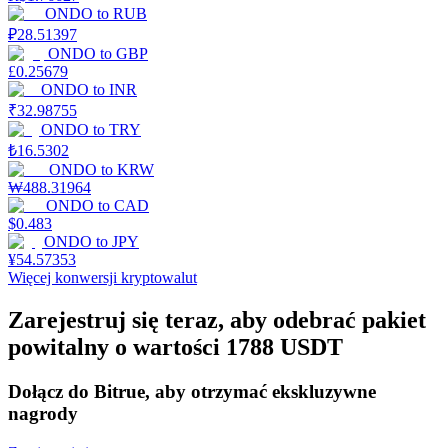
ONDO
to
RUB
₽
28.51397
ONDO
to
GBP
Stawianie
£
0.25679
ONDO
to
INR
Wysokie zyski i natychmiastowy dostęp
₹
32.98755
ONDO
to
TRY
₺
16.5302
ONDO
to
KRW
₩
488.31964
ONDO
to
CAD
$
0.483
ONDO
to
JPY
¥
54.57353
Więcej konwersji kryptowalut
Launchpool
Zarejestruj się teraz, aby odebrać pakiet
powitalny o wartości 1788 USDT
Elastyczne stawianie zakładów, aby zarabiać na popularnych
tokenach
Dołącz do Bitrue, aby otrzymać ekskluzywne
nagrody