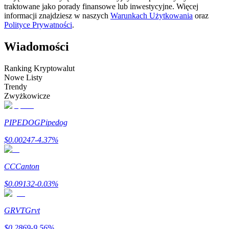
traktowane jako porady finansowe lub inwestycyjne. Więcej
informacji znajdziesz w naszych
Warunkach Użytkowania
oraz
Zostań traderem kopiującym
Polityce Prywatności
.
Ciesz się podziałem zysków i prowizjami z kopiowania
transakcji
Wiadomości
Ranking Kryptowalut
Nowe Listy
Trendy
Zwyżkowicze
PIPEDOG
Pipedog
$
0.00247
-4.37
%
Informacja
Analiza Big Data, w tym informacje handlowe itp.
CC
Canton
$
0.09132
-0.03
%
GRVT
Grvt
$
0.2869
-9.56
%