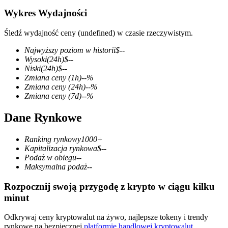
Wykres Wydajności
Śledź wydajność ceny (undefined) w czasie rzeczywistym.
Kontrakty terminowe COIN-M
Najwyższy poziom w historii
$
--
Wysoki
(24h)
$
--
Kontrakty terminowe na kryptowaluty
Niski
(24h)
$
--
Zmiana ceny
(1h)
--
%
Zmiana ceny
(24h)
--
%
Zmiana ceny
(7d)
--
%
TradFi
Dane Rynkowe
Instrumenty pochodne na akcje, forex, metale szlachetne i
towary
Ranking rynkowy
1000+
Kapitalizacja rynkowa
$
--
Podaż w obiegu
--
Maksymalna podaż
--
Rozpocznij swoją przygodę z krypto w ciągu kilku
minut
Odkrywaj ceny kryptowalut na żywo, najlepsze tokeny i trendy
rynkowe na bezpiecznej
platformie handlowej kryptowalut
.