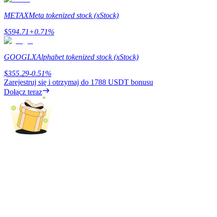
METAX
Meta tokenized stock (xStock)
$
594.71
+
0.71
%
Zarabiać
GOOGLX
Alphabet tokenized stock (xStock)
$
355.29
-0.51
%
Zarejestruj się i otrzymaj do
1788 USDT
bonusu
Dołącz teraz
Mocna Świnka
Codziennie zdobywaj konkurencyjne nagrody