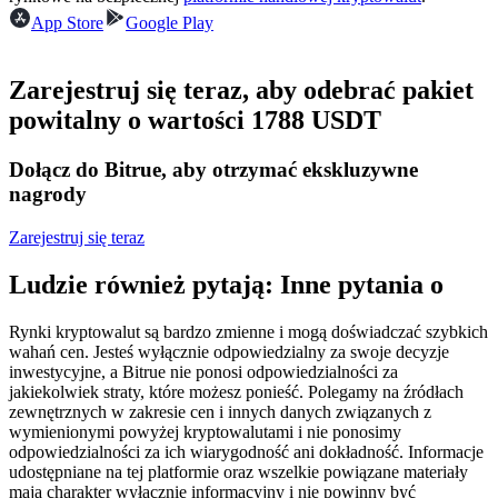
Kontrakty terminowe na USDC
App Store
Google Play
Kontrakty futures wykorzystujące USDC jako zabezpieczenie
Zarejestruj się teraz, aby odebrać pakiet
powitalny o wartości 1788 USDT
Dołącz do Bitrue, aby otrzymać ekskluzywne
nagrody
Zarejestruj się teraz
Kopiowanie Transakcji
Ludzie również pytają: Inne pytania o
Dołącz do najlepszych traderów
Rynki kryptowalut są bardzo zmienne i mogą doświadczać szybkich
wahań cen. Jesteś wyłącznie odpowiedzialny za swoje decyzje
inwestycyjne, a Bitrue nie ponosi odpowiedzialności za
jakiekolwiek straty, które możesz ponieść. Polegamy na źródłach
zewnętrznych w zakresie cen i innych danych związanych z
wymienionymi powyżej kryptowalutami i nie ponosimy
odpowiedzialności za ich wiarygodność ani dokładność. Informacje
udostępniane na tej platformie oraz wszelkie powiązane materiały
mają charakter wyłącznie informacyjny i nie powinny być