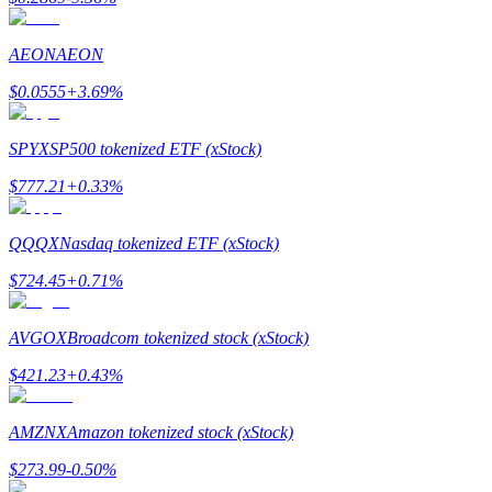
AEON
AEON
Przewodnik
$
0.0555
+
3.69
%
Przewodnik dla początkujących dotyczący kontraktów futures
SPYX
SP500 tokenized ETF (xStock)
$
777.21
+
0.33
%
QQQX
Nasdaq tokenized ETF (xStock)
$
724.45
+
0.71
%
AVGOX
Broadcom tokenized stock (xStock)
Strategie handlowe
$
421.23
+
0.43
%
Dowiedz się, jak zachować rentowność
AMZNX
Amazon tokenized stock (xStock)
$
273.99
-0.50
%