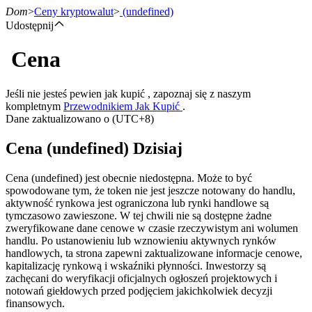
Dom
>
Ceny kryptowalut
>
(undefined)
Udostępnij
Cena
Kontrakty terminowe
Jeśli nie jesteś pewien jak kupić , zapoznaj się z naszym
kompletnym
Przewodnikiem Jak Kupić
.
Dane zaktualizowano o (UTC+8)
Cena (undefined) Dzisiaj
Cena (undefined) jest obecnie niedostępna. Może to być
spowodowane tym, że token nie jest jeszcze notowany do handlu,
aktywność rynkowa jest ograniczona lub rynki handlowe są
Kontrakty terminowe na USDT
tymczasowo zawieszone. W tej chwili nie są dostępne żadne
zweryfikowane dane cenowe w czasie rzeczywistym ani wolumen
Kontrakty futures wykorzystujące USDT jako zabezpieczenie
handlu. Po ustanowieniu lub wznowieniu aktywnych rynków
handlowych, ta strona zapewni zaktualizowane informacje cenowe,
kapitalizację rynkową i wskaźniki płynności. Inwestorzy są
zachęcani do weryfikacji oficjalnych ogłoszeń projektowych i
notowań giełdowych przed podjęciem jakichkolwiek decyzji
finansowych.