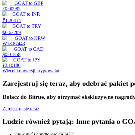
GOAT
to
GBP
£
0.00985
Zarabiać
GOAT
to
INR
₹
1.26414
GOAT
to
TRY
₺
0.63209
GOAT
to
KRW
₩
18.87443
GOAT
to
CAD
$
0.01858
GOAT
to
JPY
¥
2.10186
Więcej konwersji kryptowalut
Mocna Świnka
Zarejestruj się teraz, aby odebrać pakiet
Codziennie zdobywaj konkurencyjne nagrody
Dołącz do Bitrue, aby otrzymać ekskluzywne nagrod
Zarejestruj się teraz
Ludzie również pytają: Inne pytania o G
Jak kupić i handlować GOAT?