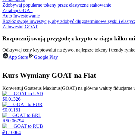
Zdobywaj popularne tokeny przez elastyczne stakowanie
Zarabiaj GOAT
Przewodnik
Auto Inwestowanie
Rozłóż swoje inwestycje, aby zdobyć długoterminowe zyski i elastyc
Przewodnik dla początkujących dotyczący kontraktów futures
Zainwestuj GOAT
Rozpocznij swoją przygodę z krypto w ciągu kilku m
Odkrywaj ceny kryptowalut na żywo, najlepsze tokeny i trendy ryn
App Store
Google Play
Kurs Wymiany GOAT na Fiat
Strategie handlowe
Konwertuj Goatseus Maximus(GOAT) na główne waluty fiducjarne 
GOAT
to
USD
Dowiedz się, jak zachować rentowność
$
0.01326
GOAT
to
EUR
€
0.01151
GOAT
to
BRL
R$
0.06794
GOAT
to
RUB
₽
1.10064