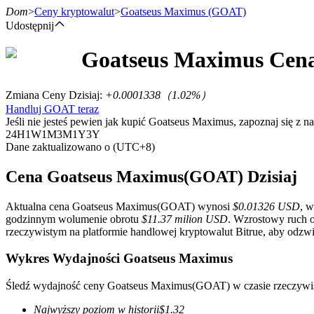
Dom
>
Ceny kryptowalut
>
Goatseus Maximus
(GOAT)
Udostępnij
Goatseus Maximus
Cen
Kontrakty terminowe
Zmiana Ceny Dzisiaj
:
+0.0001338
（
1.02
%）
Handluj GOAT teraz
Jeśli nie jesteś pewien jak kupić Goatseus Maximus, zapoznaj się z
24H
1W
1M
3M
1Y
3Y
Dane zaktualizowano o (UTC+8)
Cena Goatseus Maximus(GOAT) Dzisiaj
Aktualna cena Goatseus Maximus(GOAT) wynosi
$0.01326 USD
, w
Kontrakty terminowe na USDT
godzinnym wolumenie obrotu
$11.37 milion USD
. Wzrostowy ruch 
rzeczywistym na platformie handlowej kryptowalut Bitrue, aby odzwi
Kontrakty futures wykorzystujące USDT jako zabezpieczenie
Wykres Wydajności Goatseus Maximus
Śledź wydajność ceny Goatseus Maximus(GOAT) w czasie rzeczywi
Najwyższy poziom w historii
$
1.32