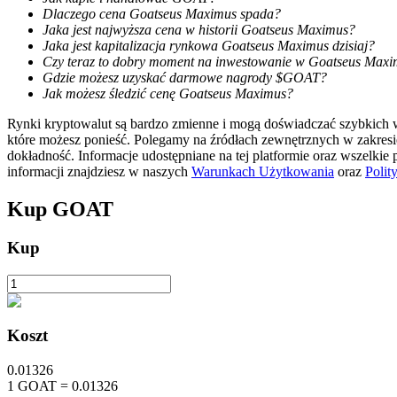
Dlaczego cena Goatseus Maximus spada?
Jaka jest najwyższa cena w historii Goatseus Maximus?
Stawianie
Jaka jest kapitalizacja rynkowa Goatseus Maximus dzisiaj?
Czy teraz to dobry moment na inwestowanie w Goatseus Max
Wysokie zyski i natychmiastowy dostęp
Gdzie możesz uzyskać darmowe nagrody $GOAT?
Jak możesz śledzić cenę Goatseus Maximus?
Rynki kryptowalut są bardzo zmienne i mogą doświadczać szybkich wa
które możesz ponieść. Polegamy na źródłach zewnętrznych w zakres
dokładność. Informacje udostępniane na tej platformie oraz wszelkie
informacji znajdziesz w naszych
Warunkach Użytkowania
oraz
Polit
Kup
GOAT
Launchpool
Kup
Elastyczne stawianie zakładów, aby zarabiać na popularnych t
Koszt
0.01326
1
GOAT
=
0.01326