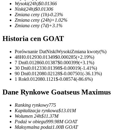
Wysoki
(24h)
$
0.01366
Niski
(24h)
$
0.01306
Zmiana ceny
(1h)
-0.23
%
Zmiana ceny
(24h)
+
1.02
%
Zmiana ceny
(7d)
+
3.1
%
Kontrakty terminowe COIN-M
Historia cen GOAT
Kontrakty terminowe na kryptowaluty
Porównanie Dat
Niski
Wysoki
Zmiana kwoty
(%)
48H
0.01293
0.01349
$
0.000285
(
+
2.19
%)
TradFi
7 Dni
0.01286
0.01387
$
0.000399
(
+
3.1
%)
30 Dni
0.01233
0.01398
$
-0.00019
(
-1.41
%)
Instrumenty pochodne na akcje, forex, metale szlachetne i towa
90 Dni
0.01208
0.02128
$
-0.007501
(
-36.13
%)
1 Rok
0.01208
0.1121
$
-0.08574
(
-86.6
%)
Dane Rynkowe Goatseus Maximus
Ranking rynkowy
775
Kapitalizacja rynkowa
$
13.01M
Wolumen 24h
$
11.37M
Podaż w obiegu
999.98M
GOAT
Maksymalna podaż
1.00B
GOAT
Kontrakty terminowe na USDC