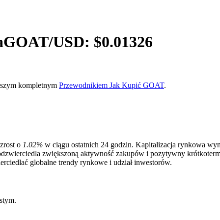
a
GOAT
/USD: $
0.01326
 naszym kompletnym
Przewodnikiem Jak Kupić GOAT
.
zrost o
1.02%
w ciągu ostatnich 24 godzin. Kapitalizacja rynkowa wy
odzwierciedla zwiększoną aktywność zakupów i pozytywny krótkoterm
erciedlać globalne trendy rynkowe i udział inwestorów.
stym.