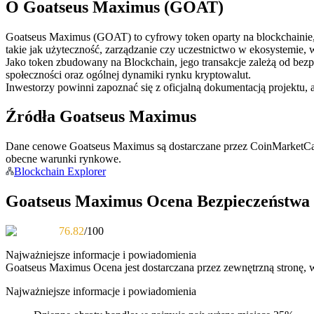
O Goatseus Maximus (GOAT)
Kontrakty futures wykorzystujące USDC jako zabezpieczenie
Goatseus Maximus (GOAT) to cyfrowy token oparty na blockchainie, 
takie jak użyteczność, zarządzanie czy uczestnictwo w ekosystemie, w
Jako token zbudowany na Blockchain, jego transakcje zależą od bez
społeczności oraz ogólnej dynamiki rynku kryptowalut.
Inwestorzy powinni zapoznać się z oficjalną dokumentacją projektu, 
Źródła Goatseus Maximus
Dane cenowe Goatseus Maximus są dostarczane przez CoinMarketCap
Kopiowanie Transakcji
obecne warunki rynkowe.
Blockchain Explorer
Dołącz do najlepszych traderów
Goatseus Maximus Ocena Bezpieczeństwa
76.82
/100
Najważniejsze informacje i powiadomienia
Goatseus Maximus
Ocena jest dostarczana przez zewnętrzną stronę, 
Najważniejsze informacje i powiadomienia