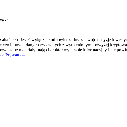
imus?
hań cen. Jesteś wyłącznie odpowiedzialny za swoje decyzje inwestycyj
ie cen i innych danych związanych z wymienionymi powyżej kryptowal
 powiązane materiały mają charakter wyłącznie informacyjny i nie pow
yce Prywatności
.
okenach