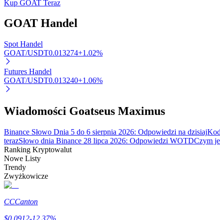
Kup GOAT Teraz
GOAT
Handel
Blokady BTR
Spot Handel
Ekskluzywne inwestycje dla posiadaczy BTR
GOAT/USDT
0.013274
+
1.02
%
Futures Handel
GOAT/USDT
0.013240
+
1.06
%
Wiadomości Goatseus Maximus
Binance Słowo Dnia 5 do 6 sierpnia 2026: Odpowiedzi na dzisiaj
Kod
teraz
Słowo dnia Binance 28 lipca 2026: Odpowiedzi WOTD
Czym jes
Pożyczki
Ranking Kryptowalut
Nowe Listy
Usługa pożyczek wspieranych kryptowalutami
Trendy
Zwyżkowicze
CC
Canton
$
0.0912
-12.37
%