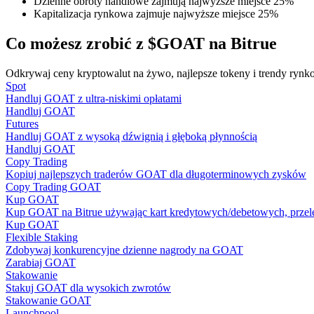
Dzienne obroty handlowe zajmują najwyższe miejsce 25%
Zostań traderem kopiującym
Kapitalizacja rynkowa zajmuje najwyższe miejsce 25%
Ciesz się podziałem zysków i prowizjami z kopiowania transak
Co możesz zrobić z $GOAT na Bitrue
Odkrywaj ceny kryptowalut na żywo, najlepsze tokeny i trendy rynko
Spot
Handluj GOAT z ultra-niskimi opłatami
Handluj GOAT
Futures
Handluj GOAT z wysoką dźwignią i głęboką płynnością
Handluj GOAT
Copy Trading
Kopiuj najlepszych traderów GOAT dla długoterminowych zysków
Informacja
Copy Trading GOAT
Kup GOAT
Analiza Big Data, w tym informacje handlowe itp.
Kup GOAT na Bitrue używając kart kredytowych/debetowych, przel
Kup GOAT
Flexible Staking
Zdobywaj konkurencyjne dzienne nagrody na GOAT
Zarabiaj GOAT
Stakowanie
Stakuj GOAT dla wysokich zwrotów
Stakowanie GOAT
Launchpool