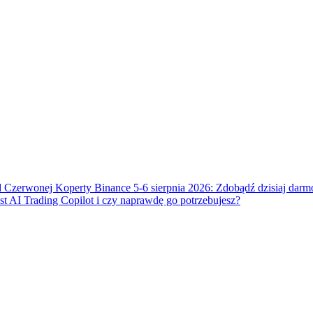
 Czerwonej Koperty Binance 5-6 sierpnia 2026: Zdobądź dzisiaj dar
t AI Trading Copilot i czy naprawdę go potrzebujesz?