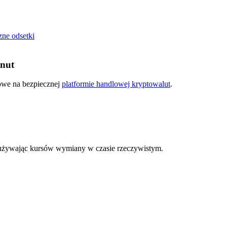
zne odsetki
inut
kowe na bezpiecznej
platformie handlowej kryptowalut
.
używając kursów wymiany w czasie rzeczywistym.