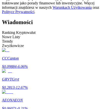
traktowane jako porady finansowe lub inwestycyjne. Więcej
informacji znajdziesz w naszych
Warunkach Użytkowania
oraz
Zostań traderem kopiującym
Polityce Prywatności
.
Ciesz się podziałem zysków i prowizjami z kopiowania
transakcji
Wiadomości
Ranking Kryptowalut
Nowe Listy
Trendy
Zwyżkowicze
CC
Canton
$
0.09884
-6.06
%
Informacja
Analiza Big Data, w tym informacje handlowe itp.
GRVT
Grvt
$
0.2813
-12.67
%
AEON
AEON
$
0.06071
-0.21
%