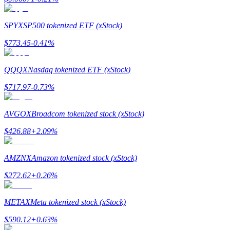
SPYX
SP500 tokenized ETF (xStock)
Przewodnik
$
773.45
-0.41
%
Przewodnik dla początkujących dotyczący kontraktów futures
QQQX
Nasdaq tokenized ETF (xStock)
$
717.97
-0.73
%
AVGOX
Broadcom tokenized stock (xStock)
$
426.88
+
2.09
%
AMZNX
Amazon tokenized stock (xStock)
Strategie handlowe
$
272.62
+
0.26
%
Dowiedz się, jak zachować rentowność
METAX
Meta tokenized stock (xStock)
$
590.12
+
0.63
%