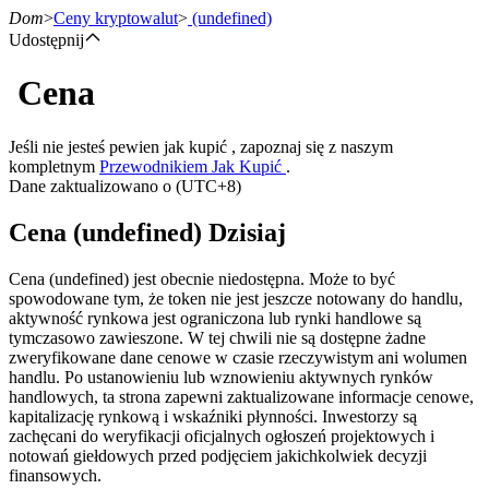
Dom
>
Ceny kryptowalut
>
(undefined)
Udostępnij
Cena
Kontrakty terminowe
Jeśli nie jesteś pewien jak kupić , zapoznaj się z naszym
kompletnym
Przewodnikiem Jak Kupić
.
Dane zaktualizowano o (UTC+8)
Cena (undefined) Dzisiaj
Cena (undefined) jest obecnie niedostępna. Może to być
spowodowane tym, że token nie jest jeszcze notowany do handlu,
aktywność rynkowa jest ograniczona lub rynki handlowe są
Kontrakty terminowe na USDT
tymczasowo zawieszone. W tej chwili nie są dostępne żadne
zweryfikowane dane cenowe w czasie rzeczywistym ani wolumen
Kontrakty futures wykorzystujące USDT jako zabezpieczenie
handlu. Po ustanowieniu lub wznowieniu aktywnych rynków
handlowych, ta strona zapewni zaktualizowane informacje cenowe,
kapitalizację rynkową i wskaźniki płynności. Inwestorzy są
zachęcani do weryfikacji oficjalnych ogłoszeń projektowych i
notowań giełdowych przed podjęciem jakichkolwiek decyzji
finansowych.