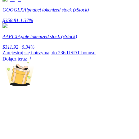
GOOGLX
Alphabet tokenized stock (xStock)
$
358.81
-1.37
%
Zarabiać
AAPLX
Apple tokenized stock (xStock)
$
311.92
+
0.34
%
Zarejestruj się i otrzymaj do
236 USDT
bonusu
Dołącz teraz
Mocna Świnka
Codziennie zdobywaj konkurencyjne nagrody