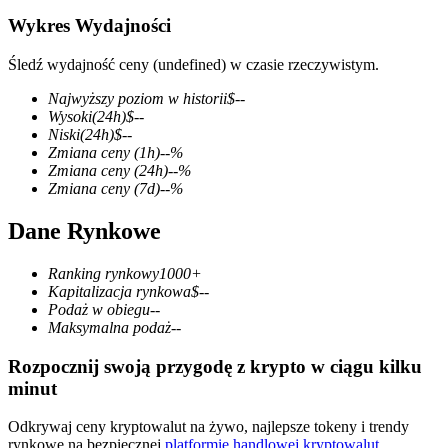
Wykres Wydajności
Śledź wydajność ceny (undefined) w czasie rzeczywistym.
Kontrakty terminowe COIN-M
Najwyższy poziom w historii
$
--
Wysoki
(24h)
$
--
Kontrakty terminowe na kryptowaluty
Niski
(24h)
$
--
Zmiana ceny
(1h)
--
%
Zmiana ceny
(24h)
--
%
Zmiana ceny
(7d)
--
%
TradFi
Dane Rynkowe
Instrumenty pochodne na akcje, forex, metale szlachetne i
towary
Ranking rynkowy
1000+
Kapitalizacja rynkowa
$
--
Podaż w obiegu
--
Maksymalna podaż
--
Rozpocznij swoją przygodę z krypto w ciągu kilku
minut
Odkrywaj ceny kryptowalut na żywo, najlepsze tokeny i trendy
rynkowe na bezpiecznej
platformie handlowej kryptowalut
.