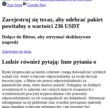
Kontrakty terminowe na USDC
App Store
Google Play
Kontrakty futures wykorzystujące USDC jako zabezpieczenie
Zarejestruj się teraz, aby odebrać pakiet
powitalny o wartości 236 USDT
Dołącz do Bitrue, aby otrzymać ekskluzywne
nagrody
Zarejestruj się teraz
Kopiowanie Transakcji
Ludzie również pytają: Inne pytania o
Dołącz do najlepszych traderów
Rynki kryptowalut są bardzo zmienne i mogą doświadczać szybkich
wahań cen. Jesteś wyłącznie odpowiedzialny za swoje decyzje
inwestycyjne, a Bitrue nie ponosi odpowiedzialności za
jakiekolwiek straty, które możesz ponieść. Polegamy na źródłach
zewnętrznych w zakresie cen i innych danych związanych z
wymienionymi powyżej kryptowalutami i nie ponosimy
odpowiedzialności za ich wiarygodność ani dokładność. Informacje
udostępniane na tej platformie oraz wszelkie powiązane materiały
mają charakter wyłącznie informacyjny i nie powinny być