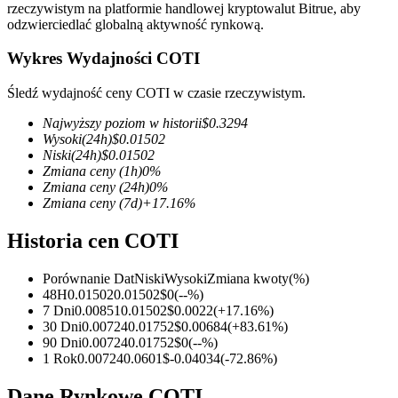
rzeczywistym na platformie handlowej kryptowalut Bitrue, aby
odzwierciedlać globalną aktywność rynkową.
Wykres Wydajności COTI
Kontrakty terminowe COIN-M
Śledź wydajność ceny COTI w czasie rzeczywistym.
Kontrakty terminowe na kryptowaluty
Najwyższy poziom w historii
$
0.3294
Wysoki
(24h)
$
0.01502
Niski
(24h)
$
0.01502
Zmiana ceny
(1h)
0
%
TradFi
Zmiana ceny
(24h)
0
%
Zmiana ceny
(7d)
+
17.16
%
Instrumenty pochodne na akcje, forex, metale szlachetne i
towary
Historia cen COTI
Porównanie Dat
Niski
Wysoki
Zmiana kwoty
(%)
48H
0.01502
0.01502
$
0
(
--
%)
7 Dni
0.00851
0.01502
$
0.0022
(
+
17.16
%)
30 Dni
0.00724
0.01752
$
0.00684
(
+
83.61
%)
90 Dni
0.00724
0.01752
$
0
(
--
%)
1 Rok
0.00724
0.0601
$
-0.04034
(
-72.86
%)
Dane Rynkowe COTI