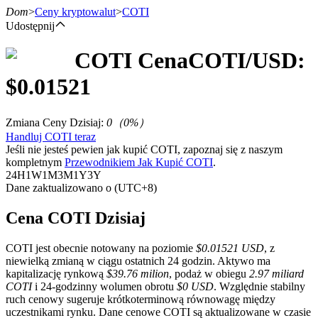
Dom
>
Ceny kryptowalut
>
COTI
Udostępnij
COTI
Cena
COTI
/USD:
Kontrakty terminowe
$
0.01521
Zmiana Ceny Dzisiaj
:
0
（
0
%）
Handluj COTI teraz
Jeśli nie jesteś pewien jak kupić COTI, zapoznaj się z naszym
kompletnym
Przewodnikiem Jak Kupić COTI
.
24H
1W
1M
3M
1Y
3Y
Dane zaktualizowano o (UTC+8)
Kontrakty terminowe na USDT
Cena COTI Dzisiaj
Kontrakty futures wykorzystujące USDT jako zabezpieczenie
COTI jest obecnie notowany na poziomie
$0.01521 USD
, z
niewielką zmianą w ciągu ostatnich 24 godzin. Aktywo ma
kapitalizację rynkową
$39.76 milion
, podaż w obiegu
2.97 miliard
COTI
i 24-godzinny wolumen obrotu
$0 USD
. Względnie stabilny
ruch cenowy sugeruje krótkoterminową równowagę między
uczestnikami rynku. Dane cenowe COTI są aktualizowane w czasie