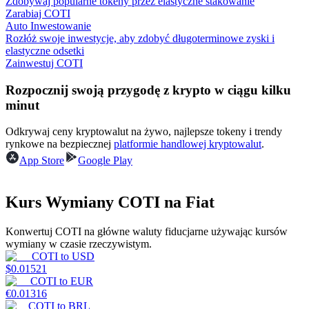
Zdobywaj popularne tokeny przez elastyczne stakowanie
Zarabiaj COTI
Auto Inwestowanie
Rozłóż swoje inwestycje, aby zdobyć długoterminowe zyski i
Zarabiać
elastyczne odsetki
Zainwestuj COTI
Rozpocznij swoją przygodę z krypto w ciągu kilku
minut
Odkrywaj ceny kryptowalut na żywo, najlepsze tokeny i trendy
rynkowe na bezpiecznej
platformie handlowej kryptowalut
.
App Store
Google Play
Mocna Świnka
Kurs Wymiany COTI na Fiat
Codziennie zdobywaj konkurencyjne nagrody
Konwertuj COTI na główne waluty fiducjarne używając kursów
wymiany w czasie rzeczywistym.
COTI
to
USD
$
0.01521
COTI
to
EUR
€
0.01316
COTI
to
BRL