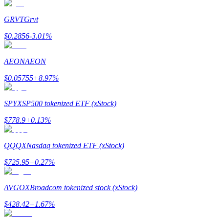
GRVT
Grvt
$
0.2856
-3.01
%
AEON
AEON
$
0.05755
+
8.97
%
Polecaj
Zaproś przyjaciela, aby otrzymać nagrody pieniężne
SPYX
SP500 tokenized ETF (xStock)
BTC Welcome Rewards
$
778.9
+
0.13
%
QQQX
Nasdaq tokenized ETF (xStock)
$
725.95
+
0.27
%
AVGOX
Broadcom tokenized stock (xStock)
$
428.42
+
1.67
%