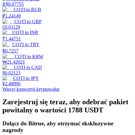
R$
0.07755
COTI
to
RUB
₽
1.24149
Stawianie
COTI
to
GBP
£
0.01129
Wysokie zyski i natychmiastowy dostęp
COTI
to
INR
₹
1.44751
COTI
to
TRY
₺
0.7257
COTI
to
KRW
₩
21.42021
COTI
to
CAD
$
0.02123
COTI
to
JPY
¥
2.40096
Więcej konwersji kryptowalut
Launchpool
Zarejestruj się teraz, aby odebrać pakiet
Elastyczne stawianie zakładów, aby zarabiać na popularnych
powitalny o wartości 1788 USDT
tokenach
Dołącz do Bitrue, aby otrzymać ekskluzywne
nagrody