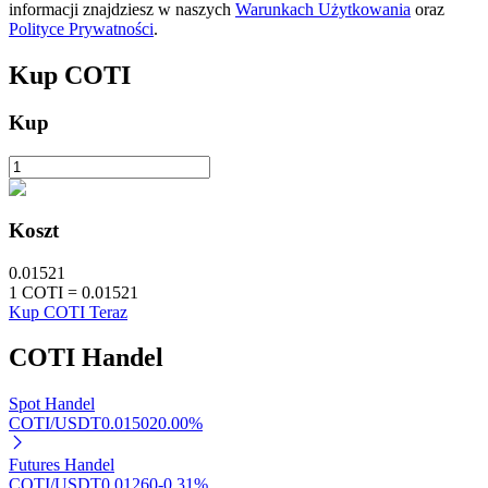
informacji znajdziesz w naszych
Warunkach Użytkowania
oraz
Polityce Prywatności
.
Kup
COTI
Kup
Automatyczna inwestycja
Zdobądź długoterminowy zysk i elastyczne zainteresowania
Koszt
0.01521
1
COTI
=
0.01521
Kup COTI Teraz
COTI
Handel
Spot Handel
Naucz się stakingu
COTI/USDT
0.01502
0.00
%
Dowiedz się, jak uzyskać dochód pasywny
Futures Handel
COTI/USDT
0.01260
-0.31
%