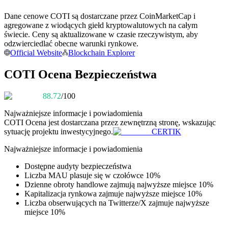
Dane cenowe COTI są dostarczane przez CoinMarketCap i
Zostań traderem kopiującym
agregowane z wiodących giełd kryptowalutowych na całym
Ciesz się podziałem zysków i prowizjami z kopiowania
świecie. Ceny są aktualizowane w czasie rzeczywistym, aby
transakcji
odzwierciedlać obecne warunki rynkowe.
Official Website
Blockchain Explorer
COTI Ocena Bezpieczeństwa
88.72
/100
Najważniejsze informacje i powiadomienia
COTI
Ocena jest dostarczana przez zewnętrzną stronę, wskazując
sytuację projektu inwestycyjnego.
CERTIK
Informacja
Najważniejsze informacje i powiadomienia
Analiza Big Data, w tym informacje handlowe itp.
Dostępne audyty bezpieczeństwa
Liczba MAU plasuje się w czołówce 10%
Dzienne obroty handlowe zajmują najwyższe miejsce 10%
Kapitalizacja rynkowa zajmuje najwyższe miejsce 10%
Liczba obserwujących na Twitterze/X zajmuje najwyższe
miejsce 10%