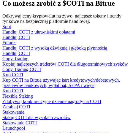
Co możesz zrobić z $COTI na Bitrue
Odkrywaj ceny kryptowalut na żywo, najlepsze tokeny i trendy
rynkowe na bezpiecznej platformie handlowej.
Przewodnik
Spot
Handluj COTI z ultra-niskimi opłatami
Przewodnik dla początkujących dotyczący kontraktów futures
Handluj COTI
Futures
Handluj COTI z wysoką dźwignią i głęboką płynnością
Handluj COTI
Copy Trading
Kopiuj najlepszych traderów COTI dla długoterminowych zysków
Copy Trading COTI
Kup COTI
Kup COTI na Bitrue używając kart kredytowych/debetowych,
przelewów bankowych, wpłat fiat, SEPA i więcej
Kup COTI
Strategie handlowe
Flexible Staking
Zdobywaj konkurencyjne dzienne nagrody na COTI
Dowiedz się, jak zachować rentowność
Zarabiaj COTI
Stakowanie
Stakuj COTI dla wysokich zwrotów
Stakowanie COTI
Launchpool