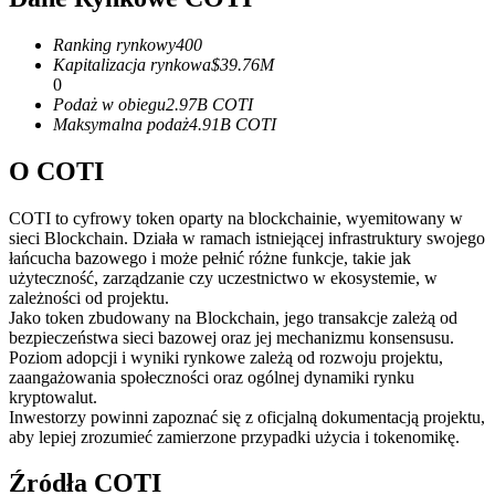
Kontrakty terminowe na USDC
Kontrakty futures wykorzystujące USDC jako zabezpieczenie
Ranking rynkowy
400
Kapitalizacja rynkowa
$
39.76M
0
Podaż w obiegu
2.97B
COTI
Maksymalna podaż
4.91B
COTI
O COTI
COTI to cyfrowy token oparty na blockchainie, wyemitowany w
sieci Blockchain. Działa w ramach istniejącej infrastruktury swojego
łańcucha bazowego i może pełnić różne funkcje, takie jak
Kopiowanie Transakcji
użyteczność, zarządzanie czy uczestnictwo w ekosystemie, w
zależności od projektu.
Dołącz do najlepszych traderów
Jako token zbudowany na Blockchain, jego transakcje zależą od
bezpieczeństwa sieci bazowej oraz jej mechanizmu konsensusu.
Poziom adopcji i wyniki rynkowe zależą od rozwoju projektu,
zaangażowania społeczności oraz ogólnej dynamiki rynku
kryptowalut.
Inwestorzy powinni zapoznać się z oficjalną dokumentacją projektu,
aby lepiej zrozumieć zamierzone przypadki użycia i tokenomikę.
Źródła COTI