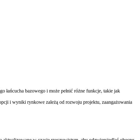
go łańcucha bazowego i może pełnić różne funkcje, takie jak
opcji i wyniki rynkowe zależą od rozwoju projektu, zaangażowania
 aktualizowane w czasie rzeczywistym, aby odzwierciedlać obecne