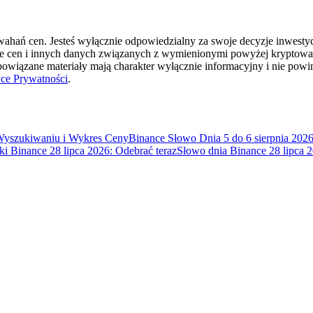
cji
hań cen. Jesteś wyłącznie odpowiedzialny za swoje decyzje inwestycyj
ie cen i innych danych związanych z wymienionymi powyżej kryptowal
 powiązane materiały mają charakter wyłącznie informacyjny i nie pow
yce Prywatności
.
 Wyszukiwaniu i Wykres Ceny
Binance Słowo Dnia 5 do 6 sierpnia 2026
i Binance 28 lipca 2026: Odebrać teraz
Słowo dnia Binance 28 lipc