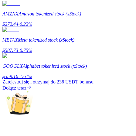
Zarabiać
AMZNX
Amazon tokenized stock (xStock)
$
272.44
-0.22
%
METAX
Meta tokenized stock (xStock)
$
587.73
-0.75
%
GOOGLX
Alphabet tokenized stock (xStock)
Mocna Świnka
$
359.16
-1.61
%
Zarejestruj się i otrzymaj do
236 USDT
bonusu
Codziennie zdobywaj konkurencyjne nagrody
Dołącz teraz