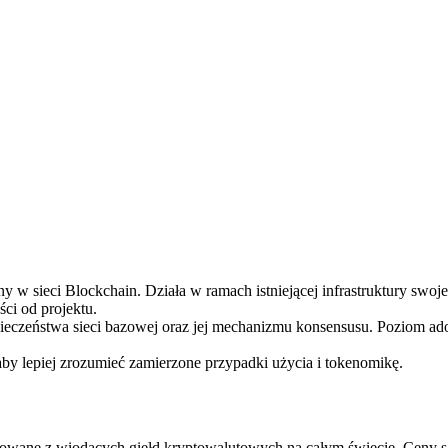
ry
w sieci Blockchain. Działa w ramach istniejącej infrastruktury swoje
ci od projektu.
pieczeństwa sieci bazowej oraz jej mechanizmu konsensusu. Poziom ad
aby lepiej zrozumieć zamierzone przypadki użycia i tokenomikę.
wane z wiodących giełd kryptowalutowych na całym świecie. Ceny są