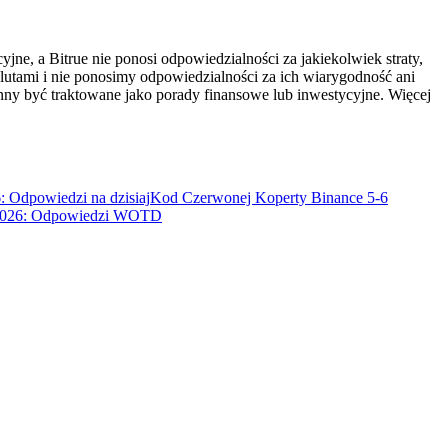
ne, a Bitrue nie ponosi odpowiedzialności za jakiekolwiek straty,
utami i nie ponosimy odpowiedzialności za ich wiarygodność ani
inny być traktowane jako porady finansowe lub inwestycyjne. Więcej
: Odpowiedzi na dzisiaj
Kod Czerwonej Koperty Binance 5-6
a 2026: Odpowiedzi WOTD