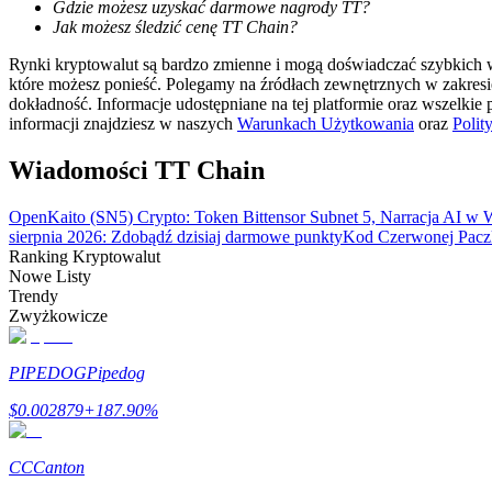
Gdzie możesz uzyskać darmowe nagrody TT?
Zostań traderem kopiującym
Jak możesz śledzić cenę TT Chain?
Ciesz się podziałem zysków i prowizjami z kopiowania transak
Rynki kryptowalut są bardzo zmienne i mogą doświadczać szybkich wa
które możesz ponieść. Polegamy na źródłach zewnętrznych w zakres
dokładność. Informacje udostępniane na tej platformie oraz wszelkie
informacji znajdziesz w naszych
Warunkach Użytkowania
oraz
Polit
Wiadomości TT Chain
OpenKaito (SN5) Crypto: Token Bittensor Subnet 5, Narracja AI w
sierpnia 2026: Zdobądź dzisiaj darmowe punkty
Kod Czerwonej Paczk
Ranking Kryptowalut
Nowe Listy
Informacja
Trendy
Analiza Big Data, w tym informacje handlowe itp.
Zwyżkowicze
PIPEDOG
Pipedog
$
0.002879
+
187.90
%
CC
Canton