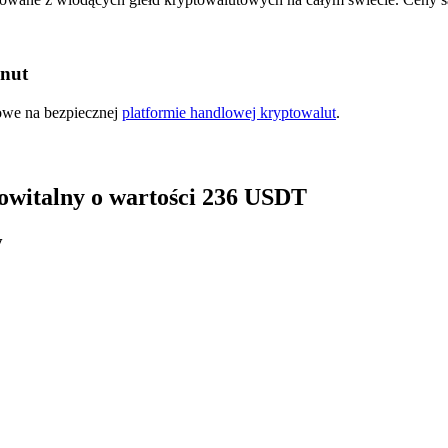
inut
kowe na bezpiecznej
platformie handlowej kryptowalut
.
 powitalny o wartości 236 USDT
y