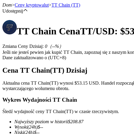
Dom
>
Ceny kryptowalut
>
TT Chain
(TT)
Udostępnij
TT Chain
Cena
TT
/USD: $
53
Kontrakty terminowe
Zmiana Ceny Dzisiaj
:
0
（
--
%）
Jeśli nie jesteś pewien jak kupić TT Chain, zapoznaj się z naszym 
Dane zaktualizowano o (UTC+8)
Cena TT Chain(TT) Dzisiaj
Aktualna cena TT Chain(TT) wynosi $53.15 USD. Handel rozpoczął s
wystarczającego wolumenu obrotu.
Kontrakty terminowe na USDT
Wykres Wydajności TT Chain
Kontrakty futures wykorzystujące USDT jako zabezpieczenie
Śledź wydajność ceny TT Chain(TT) w czasie rzeczywistym.
Najwyższy poziom w historii
$
208.87
Wysoki
(24h)
$
--
Niski
(24h)
$
--