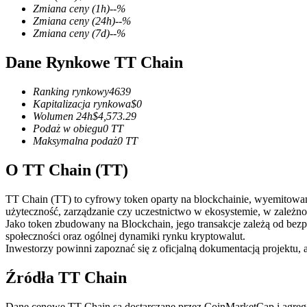
Zmiana ceny
(1h)
--
%
Zmiana ceny
(24h)
--
%
Zmiana ceny
(7d)
--
%
Dane Rynkowe TT Chain
Kontrakty terminowe COIN-M
Kontrakty terminowe na kryptowaluty
Ranking rynkowy
4639
Kapitalizacja rynkowa
$
0
Wolumen 24h
$
4,573.29
Podaż w obiegu
0
TT
TradFi
Maksymalna podaż
0
TT
Instrumenty pochodne na akcje, forex, metale szlachetne i towa
O TT Chain (TT)
TT Chain (TT) to cyfrowy token oparty na blockchainie, wyemitowany 
użyteczność, zarządzanie czy uczestnictwo w ekosystemie, w zależnoś
Jako token zbudowany na Blockchain, jego transakcje zależą od bez
społeczności oraz ogólnej dynamiki rynku kryptowalut.
Inwestorzy powinni zapoznać się z oficjalną dokumentacją projektu, 
Źródła TT Chain
Kontrakty terminowe na USDC
Dane cenowe TT Chain są dostarczane przez CoinMarketCap i agrego