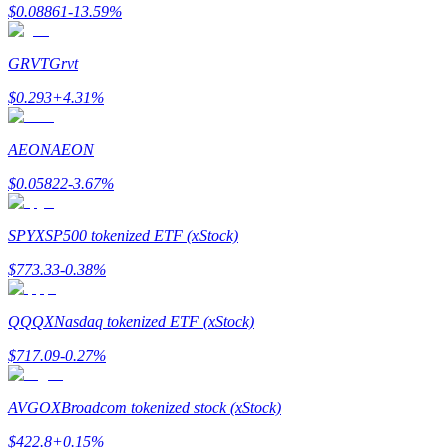
$
0.08861
-13.59
%
Przewodnik
GRVT
Grvt
Przewodnik dla początkujących dotyczący kontraktów futures
$
0.293
+
4.31
%
AEON
AEON
$
0.05822
-3.67
%
SPYX
SP500 tokenized ETF (xStock)
$
773.33
-0.38
%
Strategie handlowe
Dowiedz się, jak zachować rentowność
QQQX
Nasdaq tokenized ETF (xStock)
$
717.09
-0.27
%
AVGOX
Broadcom tokenized stock (xStock)
$
422.8
+
0.15
%