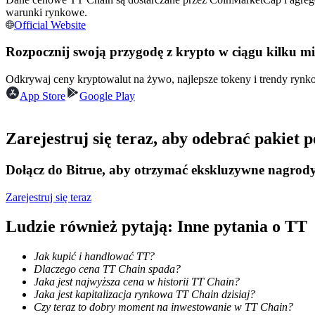
warunki rynkowe.
Kontrakty futures wykorzystujące USDC jako zabezpieczenie
Official Website
Rozpocznij swoją przygodę z krypto w ciągu kilku m
Odkrywaj ceny kryptowalut na żywo, najlepsze tokeny i trendy ryn
App Store
Google Play
Zarejestruj się teraz, aby odebrać pakiet
Kopiowanie Transakcji
Dołącz do Bitrue, aby otrzymać ekskluzywne nagrod
Dołącz do najlepszych traderów
Zarejestruj się teraz
Ludzie również pytają: Inne pytania o TT
Jak kupić i handlować TT?
Dlaczego cena TT Chain spada?
Jaka jest najwyższa cena w historii TT Chain?
Jaka jest kapitalizacja rynkowa TT Chain dzisiaj?
Czy teraz to dobry moment na inwestowanie w TT Chain?