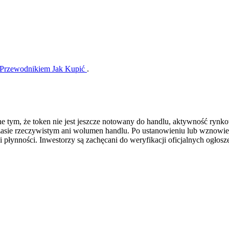
Przewodnikiem Jak Kupić
.
e tym, że token nie jest jeszcze notowany do handlu, aktywność rynk
zasie rzeczywistym ani wolumen handlu. Po ustanowieniu lub wznowi
i płynności. Inwestorzy są zachęcani do weryfikacji oficjalnych ogło