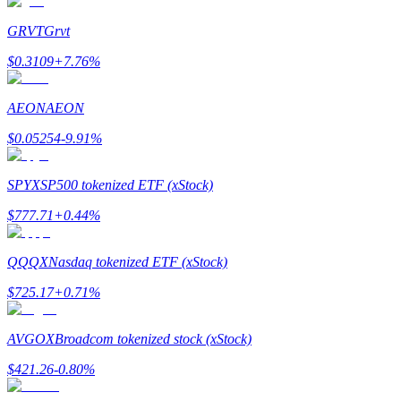
Zostań traderem kopiującym
GRVT
Grvt
Ciesz się podziałem zysków i prowizjami z kopiowania transak
$
0.3109
+
7.76
%
AEON
AEON
$
0.05254
-9.91
%
SPYX
SP500 tokenized ETF (xStock)
$
777.71
+
0.44
%
Informacja
Analiza Big Data, w tym informacje handlowe itp.
QQQX
Nasdaq tokenized ETF (xStock)
$
725.17
+
0.71
%
AVGOX
Broadcom tokenized stock (xStock)
$
421.26
-0.80
%