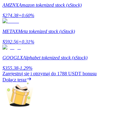
AMZNX
Amazon tokenized stock (xStock)
Przewodnik
$
274.38
+
0.60
%
Przewodnik dla początkujących dotyczący kontraktów futures
METAX
Meta tokenized stock (xStock)
$
592.56
+
0.31
%
GOOGLX
Alphabet tokenized stock (xStock)
$
355.38
-1.29
%
Zarejestruj się i otrzymaj do
1788 USDT
bonusu
Dołącz teraz
Strategie handlowe
Dowiedz się, jak zachować rentowność