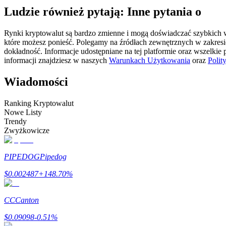
Ludzie również pytają: Inne pytania o
Kontrakty futures wykorzystujące USDC jako zabezpieczenie
Rynki kryptowalut są bardzo zmienne i mogą doświadczać szybkich wa
które możesz ponieść. Polegamy na źródłach zewnętrznych w zakres
dokładność. Informacje udostępniane na tej platformie oraz wszelkie
informacji znajdziesz w naszych
Warunkach Użytkowania
oraz
Polit
Wiadomości
Ranking Kryptowalut
Nowe Listy
Kopiowanie Transakcji
Trendy
Zwyżkowicze
Dołącz do najlepszych traderów
PIPEDOG
Pipedog
$
0.002487
+
148.70
%
CC
Canton
$
0.09098
-0.51
%