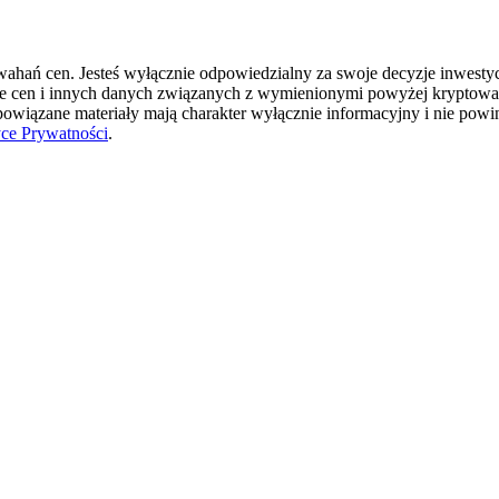
hań cen. Jesteś wyłącznie odpowiedzialny za swoje decyzje inwestycyj
ie cen i innych danych związanych z wymienionymi powyżej kryptowal
 powiązane materiały mają charakter wyłącznie informacyjny i nie pow
yce Prywatności
.