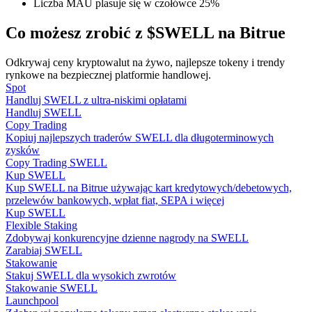
Liczba MAU plasuje się w czołówce 25%
Co możesz zrobić z $SWELL na Bitrue
Przewodnik
Odkrywaj ceny kryptowalut na żywo, najlepsze tokeny i trendy
rynkowe na bezpiecznej platformie handlowej.
Przewodnik dla początkujących dotyczący kontraktów futures
Spot
Handluj SWELL z ultra-niskimi opłatami
Handluj SWELL
Copy Trading
Kopiuj najlepszych traderów SWELL dla długoterminowych
zysków
Copy Trading SWELL
Kup SWELL
Kup SWELL na Bitrue używając kart kredytowych/debetowych,
przelewów bankowych, wpłat fiat, SEPA i więcej
Kup SWELL
Strategie handlowe
Flexible Staking
Zdobywaj konkurencyjne dzienne nagrody na SWELL
Dowiedz się, jak zachować rentowność
Zarabiaj SWELL
Stakowanie
Stakuj SWELL dla wysokich zwrotów
Stakowanie SWELL
Launchpool