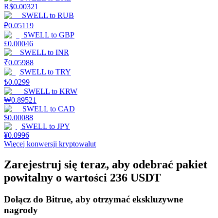
R$
0.00321
SWELL
to
RUB
₽
0.05119
Stawianie
SWELL
to
GBP
£
0.00046
Wysokie zyski i natychmiastowy dostęp
SWELL
to
INR
₹
0.05988
SWELL
to
TRY
₺
0.0299
SWELL
to
KRW
₩
0.89521
SWELL
to
CAD
$
0.00088
SWELL
to
JPY
¥
0.0996
Więcej konwersji kryptowalut
Launchpool
Zarejestruj się teraz, aby odebrać pakiet
Elastyczne stawianie zakładów, aby zarabiać na popularnych
powitalny o wartości 236 USDT
tokenach
Dołącz do Bitrue, aby otrzymać ekskluzywne
nagrody