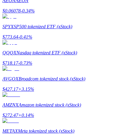
AEON
AEON
$
0.06078
-0.34
%
SPYX
SP500 tokenized ETF (xStock)
$
773.64
-0.41
%
Polecaj
QQQX
Nasdaq tokenized ETF (xStock)
Zaproś przyjaciela, aby otrzymać nagrody pieniężne
$
718.17
-0.73
%
Deposit CASHCAT & Win
AVGOX
Broadcom tokenized stock (xStock)
$
427.17
+
3.15
%
AMZNX
Amazon tokenized stock (xStock)
$
272.47
+
0.14
%
METAX
Meta tokenized stock (xStock)