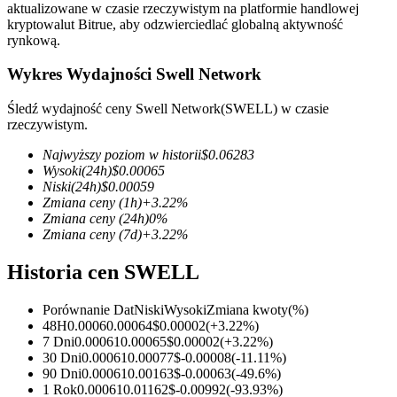
aktualizowane w czasie rzeczywistym na platformie handlowej
kryptowalut Bitrue, aby odzwierciedlać globalną aktywność
rynkową.
Wykres Wydajności Swell Network
Kontrakty terminowe COIN-M
Śledź wydajność ceny Swell Network(SWELL) w czasie
Kontrakty terminowe na kryptowaluty
rzeczywistym.
Najwyższy poziom w historii
$
0.06283
Wysoki
(24h)
$
0.00065
TradFi
Niski
(24h)
$
0.00059
Zmiana ceny
(1h)
+
3.22
%
Instrumenty pochodne na akcje, forex, metale szlachetne i
Zmiana ceny
(24h)
0
%
towary
Zmiana ceny
(7d)
+
3.22
%
Historia cen SWELL
Porównanie Dat
Niski
Wysoki
Zmiana kwoty
(%)
48H
0.0006
0.00064
$
0.00002
(
+
3.22
%)
7 Dni
0.00061
0.00065
$
0.00002
(
+
3.22
%)
30 Dni
0.00061
0.00077
$
-0.00008
(
-11.11
%)
90 Dni
0.00061
0.00163
$
-0.00063
(
-49.6
%)
1 Rok
0.00061
0.01162
$
-0.00992
(
-93.93
%)