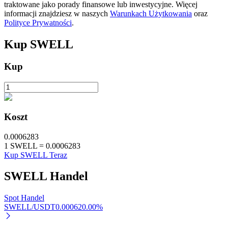
traktowane jako porady finansowe lub inwestycyjne. Więcej
informacji znajdziesz w naszych
Warunkach Użytkowania
oraz
Polityce Prywatności
.
Kup
SWELL
Kup
Automatyczna inwestycja
Zdobądź długoterminowy zysk i elastyczne zainteresowania
Koszt
0.0006283
1
SWELL
=
0.0006283
Kup SWELL Teraz
SWELL
Handel
Naucz się stakingu
Spot Handel
SWELL/USDT
0.00062
0.00
%
Dowiedz się, jak uzyskać dochód pasywny