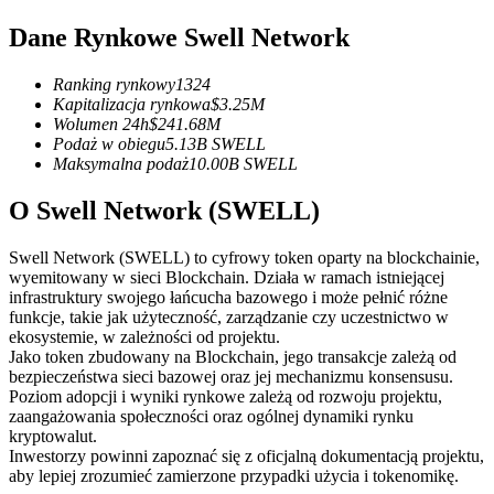
Kontrakty terminowe na USDC
Dane Rynkowe Swell Network
Kontrakty futures wykorzystujące USDC jako zabezpieczenie
Ranking rynkowy
1324
Kapitalizacja rynkowa
$
3.25M
Wolumen 24h
$
241.68M
Podaż w obiegu
5.13B
SWELL
Maksymalna podaż
10.00B
SWELL
O Swell Network (SWELL)
Swell Network (SWELL) to cyfrowy token oparty na blockchainie,
Kopiowanie Transakcji
wyemitowany w sieci Blockchain. Działa w ramach istniejącej
infrastruktury swojego łańcucha bazowego i może pełnić różne
Dołącz do najlepszych traderów
funkcje, takie jak użyteczność, zarządzanie czy uczestnictwo w
ekosystemie, w zależności od projektu.
Jako token zbudowany na Blockchain, jego transakcje zależą od
bezpieczeństwa sieci bazowej oraz jej mechanizmu konsensusu.
Poziom adopcji i wyniki rynkowe zależą od rozwoju projektu,
zaangażowania społeczności oraz ogólnej dynamiki rynku
kryptowalut.
Inwestorzy powinni zapoznać się z oficjalną dokumentacją projektu,
aby lepiej zrozumieć zamierzone przypadki użycia i tokenomikę.