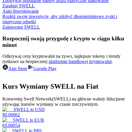
Zdobywaj popularne tokeny przez elastyczne stakowanie
Zarabiaj SWELL
Auto Inwestowanie
Rozłóż swoje inwestycje, aby zdobyć długoterminowe zyski i
Zarabiać
elastyczne odsetki
Zainwestuj SWELL
Rozpocznij swoją przygodę z krypto w ciągu kilku
minut
Odkrywaj ceny kryptowalut na żywo, najlepsze tokeny i trendy
rynkowe na bezpiecznej
platformie handlowej kryptowalut
.
App Store
Google Play
Mocna Świnka
Kurs Wymiany SWELL na Fiat
Codziennie zdobywaj konkurencyjne nagrody
Konwertuj Swell Network(SWELL) na główne waluty fiducjarne
używając kursów wymiany w czasie rzeczywistym.
SWELL
to
USD
$
0.00062
SWELL
to
EUR
€
0.00054
SWELL
to
BRL