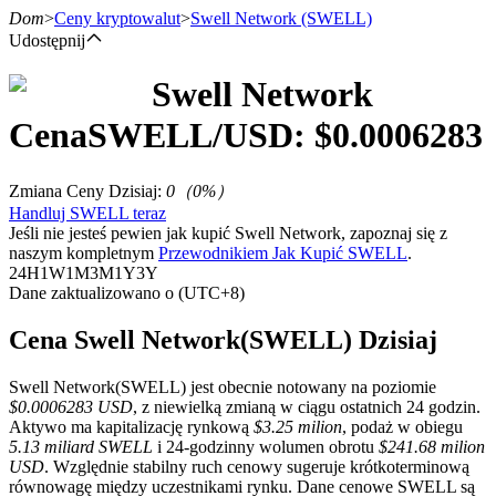
Dom
>
Ceny kryptowalut
>
Swell Network
(SWELL)
Udostępnij
Swell Network
Kontrakty terminowe
Cena
SWELL
/USD: $
0.0006283
Zmiana Ceny Dzisiaj
:
0
（
0
%）
Handluj SWELL teraz
Jeśli nie jesteś pewien jak kupić Swell Network, zapoznaj się z
naszym kompletnym
Przewodnikiem Jak Kupić SWELL
.
24H
1W
1M
3M
1Y
3Y
Dane zaktualizowano o (UTC+8)
Kontrakty terminowe na USDT
Cena Swell Network(SWELL) Dzisiaj
Kontrakty futures wykorzystujące USDT jako zabezpieczenie
Swell Network(SWELL) jest obecnie notowany na poziomie
$0.0006283 USD
, z niewielką zmianą w ciągu ostatnich 24 godzin.
Aktywo ma kapitalizację rynkową
$3.25 milion
, podaż w obiegu
5.13 miliard SWELL
i 24-godzinny wolumen obrotu
$241.68 milion
USD
. Względnie stabilny ruch cenowy sugeruje krótkoterminową
równowagę między uczestnikami rynku. Dane cenowe SWELL są