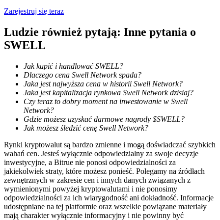
Zarejestruj się teraz
Ludzie również pytają: Inne pytania o
SWELL
Blokady BTR
Jak kupić i handlować SWELL?
Ekskluzywne inwestycje dla posiadaczy BTR
Dlaczego cena Swell Network spada?
Jaka jest najwyższa cena w historii Swell Network?
Jaka jest kapitalizacja rynkowa Swell Network dzisiaj?
Czy teraz to dobry moment na inwestowanie w Swell
Network?
Gdzie możesz uzyskać darmowe nagrody $SWELL?
Jak możesz śledzić cenę Swell Network?
Rynki kryptowalut są bardzo zmienne i mogą doświadczać szybkich
wahań cen. Jesteś wyłącznie odpowiedzialny za swoje decyzje
inwestycyjne, a Bitrue nie ponosi odpowiedzialności za
jakiekolwiek straty, które możesz ponieść. Polegamy na źródłach
Pożyczki
zewnętrznych w zakresie cen i innych danych związanych z
wymienionymi powyżej kryptowalutami i nie ponosimy
Usługa pożyczek wspieranych kryptowalutami
odpowiedzialności za ich wiarygodność ani dokładność. Informacje
udostępniane na tej platformie oraz wszelkie powiązane materiały
mają charakter wyłącznie informacyjny i nie powinny być