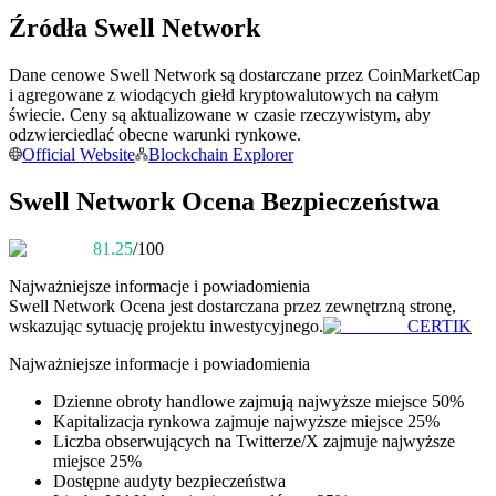
Źródła Swell Network
Zostań traderem kopiującym
Ciesz się podziałem zysków i prowizjami z kopiowania
Dane cenowe Swell Network są dostarczane przez CoinMarketCap
transakcji
i agregowane z wiodących giełd kryptowalutowych na całym
świecie. Ceny są aktualizowane w czasie rzeczywistym, aby
odzwierciedlać obecne warunki rynkowe.
Official Website
Blockchain Explorer
Swell Network Ocena Bezpieczeństwa
81.25
/100
Najważniejsze informacje i powiadomienia
Swell Network
Ocena jest dostarczana przez zewnętrzną stronę,
Informacja
wskazując sytuację projektu inwestycyjnego.
CERTIK
Analiza Big Data, w tym informacje handlowe itp.
Najważniejsze informacje i powiadomienia
Dzienne obroty handlowe zajmują najwyższe miejsce 50%
Kapitalizacja rynkowa zajmuje najwyższe miejsce 25%
Liczba obserwujących na Twitterze/X zajmuje najwyższe
miejsce 25%
Dostępne audyty bezpieczeństwa