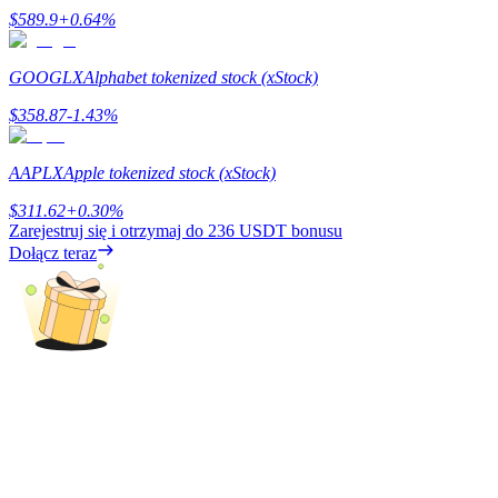
$
589.9
+
0.64
%
Deposit CASHCAT & Win
Share 500000 CASHCAT prize pool
GOOGLX
Alphabet tokenized stock (xStock)
$
358.87
-1.43
%
Exclusive for BitMart Users
AAPLX
Apple tokenized stock (xStock)
Register & Trade to Win 500,000 USDT
$
311.62
+
0.30
%
Zarejestruj się i otrzymaj do
236 USDT
bonusu
Dołącz teraz
Precious Metals Trading Carnival
Trade Gold & Silver · 33,333 USDT Bonus
USDT New User Exclusive 10% APR
USDT Flexible Staking | Daily Rewards